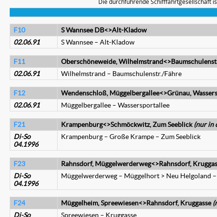
Die durchführende Schifffahrtgesellschaft ist
F10
S Wannsee DB<>Alt-Kladow
02.06.91
S Wannsee – Alt-Kladow
F11
Oberschöneweide, Wilhelmstrand<>Baumschulenstr
02.06.91
Wilhelmstrand – Baumschulenstr./Fähre
F12
Wendenschloß, Müggelbergallee<>Grünau, Wassers
02.06.91
Müggelbergallee – Wassersportallee
F21
Krampenburg<>Schmöckwitz, Zum Seeblick
(nur in 
Di-So
Krampenburg – Große Krampe – Zum Seeblick
04.1996
F23
Rahnsdorf, Müggelwerderweg<>Rahnsdorf, Krugga
Di-So
Müggelwerderweg – Müggelhort > Neu Helgoland –
04.1996
F24
Müggelheim, Spreewiesen<>Rahnsdorf, Kruggasse
(
Di-So
Spreewiesen – Kruggasse