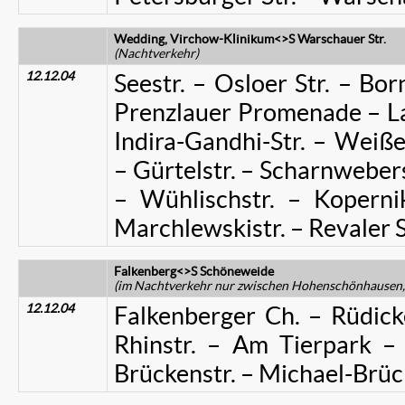
Wedding, Virchow-Klinikum<>S Warschauer Str.
(Nachtverkehr)
12.12.04
Seestr. – Osloer Str. – Bor
Prenzlauer Promenade – Lan
Indira-Gandhi-Str. – Weiß
– Gürtelstr. – Scharnweberst
– Wühlischstr. – Koperni
Marchlewskistr. – Revaler S
Falkenberg<>S Schöneweide
(im Nachtverkehr nur zwischen
Hohenschönhausen, 
12.12.04
Falkenberger Ch. – Rüdick
Rhinstr. – Am Tierpark – 
Brückenstr. – Michael-Brü