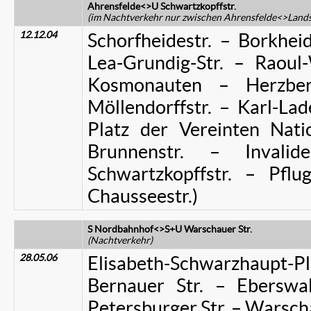
Ahrensfelde<>U Schwartzkopffstr.
(im Nachtverkehr nur zwischen
Ahrensfelde<>Landsb
12.12.04
Schorfheidestr. – Borkhei
Lea-Grundig-Str. – Raoul-
Kosmonauten – Herzberg
Möllendorffstr. – Karl-Lad
Platz der Vereinten Nati
Brunnenstr. – Invalid
Schwartzkopffstr. – Pflug
Chausseestr.)
S Nordbahnhof<>S+U Warschauer Str.
(Nachtverkehr)
28.05.06
Elisabeth-Schwarzhaupt-Pl
Bernauer Str. – Eberswal
Petersburger Str. – Warscha