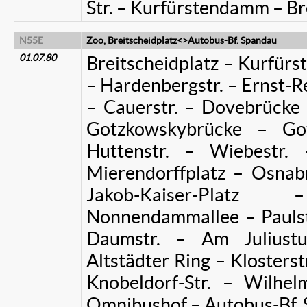
Str. – Kurfürstendamm – Br
N55E
Zoo, Breitscheidplatz<>Autobus-Bf. Spandau
01.07.80
Breitscheidplatz – Kurfürs
– Hardenbergstr. – Ernst-R
– Cauerstr. – Dovebrücke 
Gotzkowskybrücke – Got
Huttenstr. – Wiebestr. 
Mierendorffplatz – Osnab
Jakob-Kaiser-Pla
Nonnendammallee – Paulste
Daumstr. – Am Juliust
Altstädter Ring – Klosterst
Knobeldorf-Str. – Wilhe
Omnibushof – Autobus-Bf.