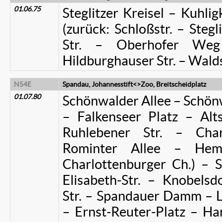
01.06.75
Steglitzer Kreisel – Kuhl
(zurück: Schloßstr. – Stegl
Str. – Oberhofer Weg
Hildburghauser Str. – Walds
N54E
Spandau, Johannesstift<>Zoo, Breitscheidplatz
01.07.80
Schönwalder Allee – Schönw
– Falkenseer Platz – Alts
Ruhlebener Str. – Char
Rominter Allee – Hem
Charlottenburger Ch.) –
Elisabeth-Str. – Knobelsdo
Str. – Spandauer Damm – L
– Ernst-Reuter-Platz – Ha