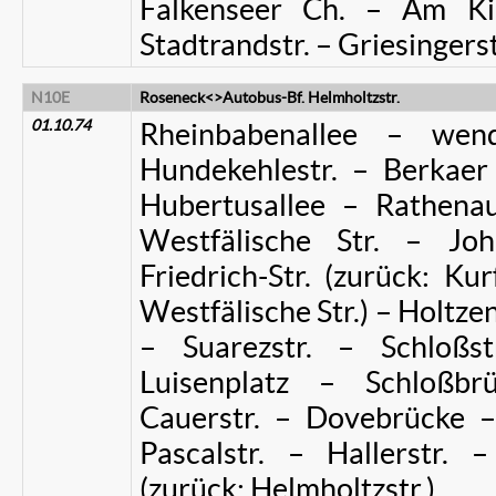
Falkenseer Ch. – Am Ki
Stadtrandstr. – Griesingerst
N10E
Roseneck<>Autobus-Bf. Helmholtzstr.
01.10.74
Rheinbabenallee – wen
Hundekehlestr. – Berkaer 
Hubertusallee – Rathena
Westfälische Str. – Joh
Friedrich-Str. (zurück: K
Westfälische Str.) – Holtze
– Suarezstr. – Schloß
Luisenplatz – Schloßbr
Cauerstr. – Dovebrücke –
Pascalstr. – Hallerstr. 
(zurück: Helmholtzstr.)