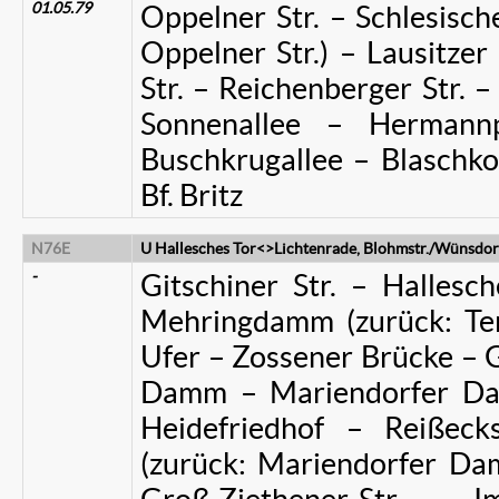
01.05.79
Oppelner Str. – Schlesische 
Oppelner Str.) – Lausitzer
Str. – Reichenberger Str. –
Sonnenallee – Hermannp
Buschkrugallee – Blaschko
Bf. Britz
N76E
U Hallesches Tor<>Lichtenrade, Blohmstr./Wünsdorf
-
Gitschiner Str. – Halles
Mehringdamm (zurück: Te
Ufer – Zossener Brücke – G
Damm – Mariendorfer Da
Heidefriedhof – Reißec
(zurück: Mariendorfer D