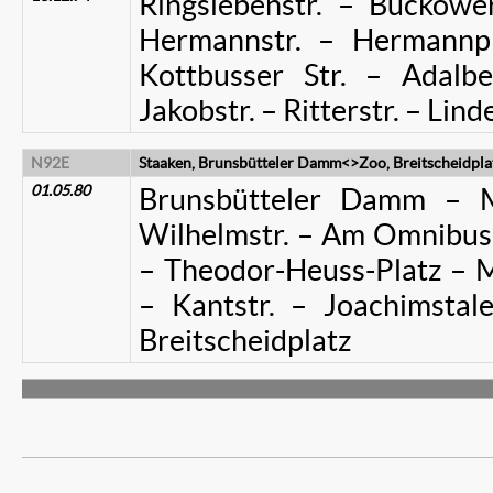
Ringslebenstr. – Bucko
Hermannstr. – Hermannp
Kottbusser Str. – Adalbe
Jakobstr. – Ritterstr. – Lind
N92E
Staaken, Brunsbütteler Damm<>Zoo, Breitscheidpla
01.05.80
Brunsbütteler Damm – M
Wilhelmstr. – Am Omnibush
– Theodor-Heuss-Platz – M
– Kantstr. – Joachimstal
Breitscheidplatz