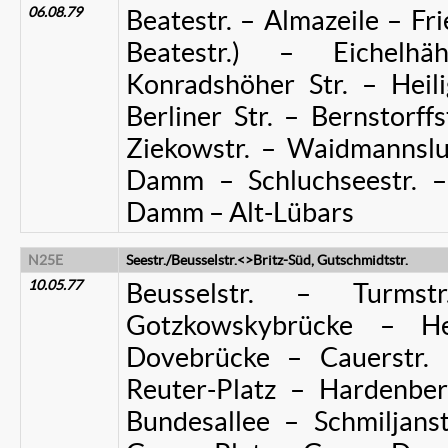
06.08.79
Beatestr. – Almazeile – Frie
Beatestr.) – Eichelhä
Konradshöher Str. – Heili
Berliner Str. – Bernstorffs
Ziekowstr. – Waidmannsl
Damm – Schluchseestr. – 
Damm – Alt-Lübars
N25E
Seestr./Beusselstr.<>
Britz-Süd, Gutschmidtstr.
10.05.77
Beusselstr. – Turms
Gotzkowskybrücke – He
Dovebrücke – Cauerstr. 
Reuter-Platz – Hardenberg
Bundesallee – Schmiljanst