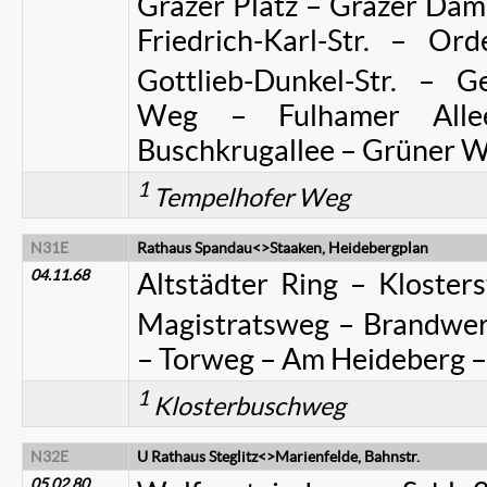
Grazer Platz – Grazer Damm
Friedrich-Karl-Str. – Ord
Gottlieb-Dunkel-Str. – Ge
Weg – Fulhamer Alle
Buschkrugallee – Grüner W
1
Tempelhofer Weg
N31E
Rathaus Spandau<>Staaken, Heidebergplan
04.11.68
Altstädter Ring – Kloster
Magistratsweg – Brandwe
– Torweg – Am Heideberg –
1
Klosterbuschweg
N32E
U Rathaus Steglitz<>Marienfelde, Bahnstr.
05.02.80