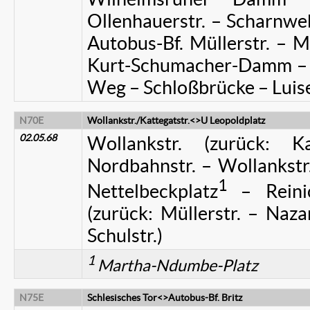
Ollenhauerstr. – Scharnwebe
Autobus-Bf. Müllerstr. – M
Kurt-Schumacher-Damm – J
Weg – Schloßbrücke – Luise
N70E
Wollankstr./Kattegatstr.<>U Leopoldplatz
02.05.68
Wollankstr. (zurück: K
Nordbahnstr. – Wollankstr.
1
Nettelbeckplatz
– Reinic
(zurück: Müllerstr. – Nazar
Schulstr.)
1
Martha-Ndumbe-Platz
N75E
Schlesisches Tor<>Autobus-Bf. Britz