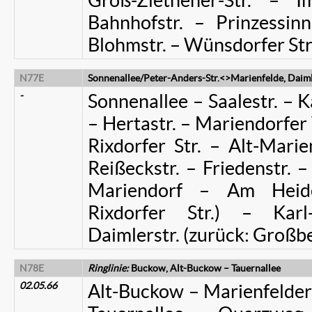
Groß-Ziethener-Str. – 
Bahnhofstr. – Prinzessin
Blohmstr. – Wünsdorfer Str.
N77E
Sonnenallee/Peter-Anders-Str.<>Marienfelde, Daiml
-
Sonnenallee – Saalestr. – Ka
– Hertastr. – Mariendorfer
Rixdorfer Str. – Alt-Mari
Reißeckstr. – Friedenstr. –
Mariendorf – Am Heide
Rixdorfer Str.) – Karl
Daimlerstr. (zurück: Großbe
N78E
Ringlinie:
Buckow, Alt-Buckow – Tauernallee
02.05.66
Alt-Buckow – Marienfelde