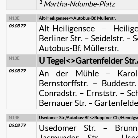
1
Martha-Ndumbe-Platz
N13E
Alt-Heiligensee<>Autobus-Bf. Müllerstr.
06.08.79
Alt-Heiligensee – Heilig
Berliner Str. – Seidelstr. –
Autobus-Bf. Müllerstr.
N13E
U Tegel<>Gartenfelder Str.
06.08.79
An der Mühle – Karolin
Bernstorffstr. – Buddestr
Conradstr. – Ernststr. – Sc
Bernauer Str. – Gartenfelder
N14E
Usedomer Str./Autobus-Bf.<>Ruppiner Ch./Hennigsdo
06.08.79
Usedomer Str. – Brunnen
Jasmunder Str. – Use