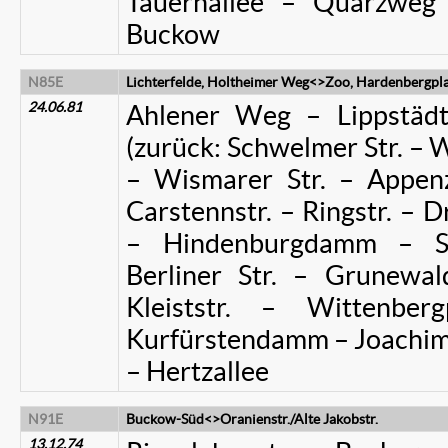
Tauernallee – Quarzweg 
Buckow
N85E
Lichterfelde, Holtheimer Weg<>Zoo, Hardenbergpla
24.06.81
Ahlener Weg – Lippstäd
(zurück: Schwelmer Str. – 
– Wismarer Str. – Appenze
Carstennstr. – Ringstr. – 
– Hindenburgdamm – Sc
Berliner Str. – Grunewald
Kleiststr. – Wittenber
Kurfürstendamm – Joachims
– Hertzallee
N91E
Buckow-Süd<>Oranienstr./Alte Jakobstr.
13.12.74