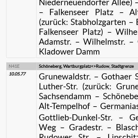
Niederneuendorfer Allee) – 
– Falkenseer Platz – Alt
(zurück: Stabholzgarten – 
Falkenseer Platz) – Wilhel
Adamstr. – Wilhelmstr. –
Kladower Damm
N41E
Schöneberg, Wartburgplatz<>Rudow, Stadtgrenze
10.05.77
Grunewaldstr. – Gothaer S
Luther-Str. (zurück: Grun
Sachsendamm – Schöneberg
Alt-Tempelhof – Germaniast
Gottlieb-Dunkel-Str. – Ge
Weg – Gradestr. – Blasch
Rudower Str. – Lipschitz