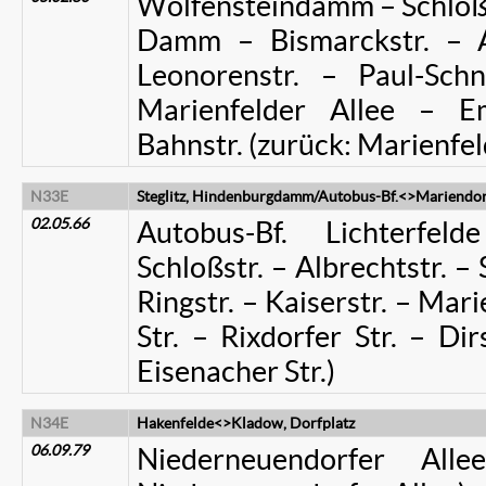
Wolfensteindamm – Schloßstr
Damm – Bismarckstr. – Al
Leonorenstr. – Paul-Schn
Marienfelder Allee – Em
Bahnstr. (zurück: Marienfel
N33E
Steglitz, Hindenburgdamm/Autobus-Bf.<>Mariendorf
02.05.66
Autobus-Bf. Lichterf
Schloßstr. – Albrechtstr. – 
Ringstr. – Kaiserstr. – Ma
Str. – Rixdorfer Str. – Di
Eisenacher Str.)
N34E
Hakenfelde<>Kladow, Dorfplatz
06.09.79
Niederneuendorfer All