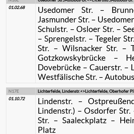
N16E
Usedomer Str./Autobus-Bf.<>Cicerostr./Autobus-Bf.
01.02.68
Usedomer Str. – Brunnen
Jasmunder Str. – Usedomer St
Schulstr. – Osloer Str. – Se
– Sprengelstr. – Tegeler St
Str. – Wilsnacker Str. – 
Gotzkowskybrücke – He
Dovebrücke – Cauerstr. – Le
Westfälische Str. – Autobus-
N17E
Lichterfelde, Lindenstr.<>Lichterfelde, Oberhofer P
01.10.72
Lindenstr. – Ostpreußen
Lindenstr.) – Osdorfer Str.
Str. – Saaleckplatz – Hei
Platz