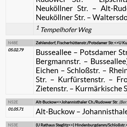
Neuköllner Str. – Alt-Ru
Neuköllner Str. – Waltersdo
1
Tempelhofer Weg
N48E
Zehlendorf, Fischerhüttenstr./Potsdamer Str.<>U Ku
05.02.79
Busseallee – Potsdamer Str.
Bergmannstr. – Busseallee)
Eichen – Schloßstr. – Rhei
Str. – Kurfürstenstr. – Fr
Zietenstr. – Kurmärkische St
N52E
Alt-Buckow<>Johannisthaler Ch./Rudower Str.
(Ber
01.05.71
Alt-Buckow – Johannisthale
N53E
(U Rathaus Steglitz<>) Hindenburgdamm/Schloßstr.<