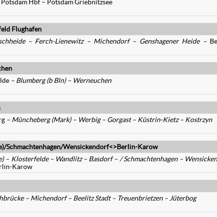
 Potsdam Hbf – Potsdam Griebnitzsee
eld Flughafen
schheide – Ferch-Lienewitz – Michendorf
– Genshagener Heide –
Be
chen
elde
– Blumberg (b Bln) – Werneuchen
n
erg
– Müncheberg (Mark) – Werbig – Gorgast – Küstrin-Kietz – Kostrzyn
de)/Schmachtenhagen/Wensickendorf<>Berlin-Karow
) – Klosterfelde – Wandlitz – Basdorf – / Schmachtenhagen – Wensicke
rlin-Karow
brücke – Michendorf – Beelitz Stadt – Treuenbrietzen – Jüterbog