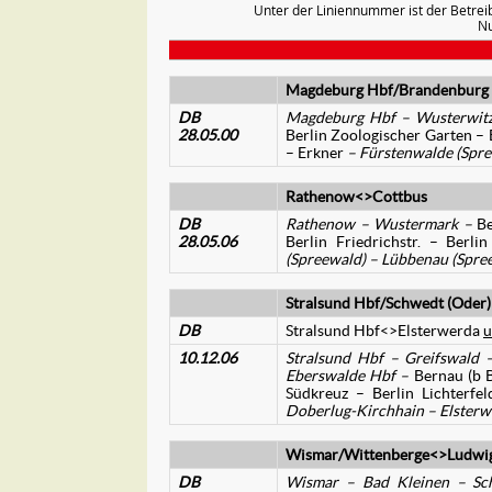
Unter der Liniennummer ist der Betrei
Nu
Magdeburg Hbf/Brandenburg H
DB
Magdeburg Hbf – Wusterwitz
28.05.00
Berlin Zoologischer Garten – B
– Erkner
– Fürstenwalde (Spre
Rathenow<>Cottbus
DB
Rathenow – Wustermark –
Be
28.05.06
Berlin Friedrichstr. – Ber
(Spreewald) – Lübbenau (Spre
Stralsund Hbf/Schwedt (Oder
DB
Stralsund Hbf<>Elsterwerda
u
10.12.06
Stralsund Hbf – Greifswald
Eberswalde Hbf –
Bernau (b B
Südkreuz – Berlin Lichterfe
Doberlug-Kirchhain – Elster
Wismar/Wittenberge<>Ludwigs
DB
Wismar – Bad Kleinen – Sch