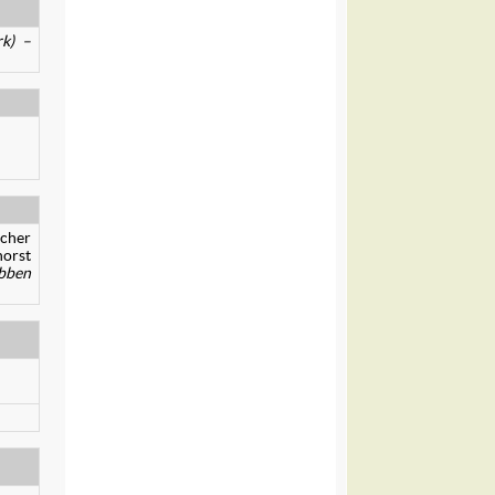
k) –
scher
horst
bben