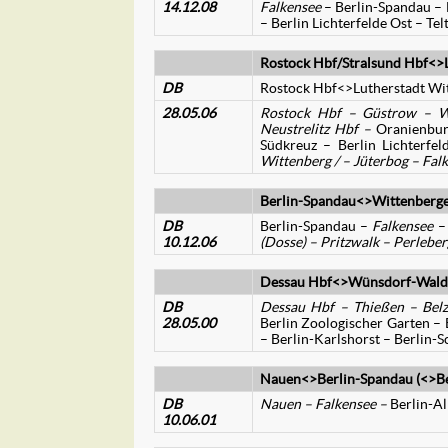
14.12.08
Falkensee
– Berlin-Spandau – 
– Berlin Lichterfelde Ost – Te
Rostock Hbf/Stralsund Hbf<>L
DB
Rostock Hbf<>Lutherstadt Wi
28.05.06
Rostock Hbf – Güstrow – Wa
Neustrelitz Hbf –
Oranienburg
Südkreuz – Berlin Lichterfe
Wittenberg / – Jüterbog – Falk
Berlin-Spandau<>Wittenberg
DB
Berlin-Spandau –
Falkensee
–
10.12.06
(Dosse) – Pritzwalk – Perlebe
Dessau Hbf<>Wünsdorf-Wald
DB
Dessau Hbf – Thießen – Bel
28.05.00
Berlin Zoologischer Garten – B
– Berlin-Karlshorst – Berlin-
Nauen<>Berlin-Spandau (<>Be
DB
Nauen – Falkensee –
Berlin-A
10.06.01