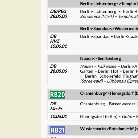
Berlin-Lichtenberg<>Templin 
DB/PEG
Berlin-Lichtenberg – Berli
28.05.00
Zehdenick (Mark) – Templin St
Berlin-Spandau<>Wustermar
DB
Berlin-Spandau – Berlin-Staa
HVZ
10.06.01
Nauen<>Senftenberg
DB
Nauen – Falkensee –
Berlin-A
28.05.06
Garten – Berlin Hbf – Berlin F
– Berlin Schönefeld Flugh
(Spreewald) – Lübbenau (Spree
Oranienburg<>Hennigsdorf (
DB
Oranienburg – Birkenwerder (
Mo-Fr
10.06.01
Hennigsdorf (b Bln) –
Golm
– 
Wustermark<>Potsdam Hbf (<