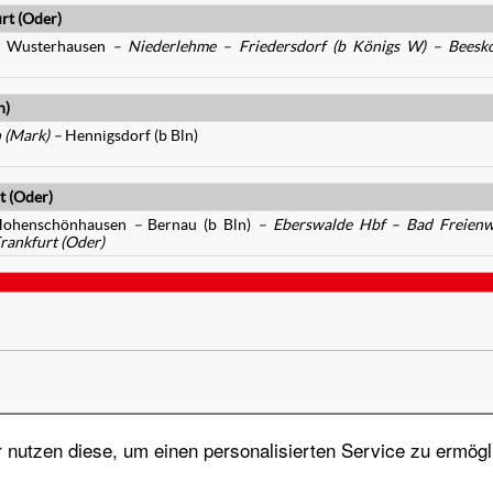
rt (Oder)
gs Wusterhausen
– Niederlehme – Friedersdorf (b Königs W) – Beesk
n)
 (Mark) –
Hennigsdorf (b Bln)
t (Oder)
n-Hohenschönhausen
–
Bernau (b Bln)
– Eberswalde Hbf – Bad Freienw
rankfurt (Oder)
nutzen diese, um einen personalisierten Service zu ermögl