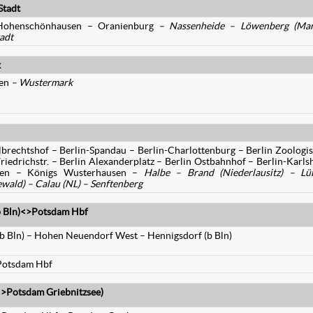
Stadt
n-Hohenschönhausen – Oranienburg
– Nassenheide – Löwenberg (Mar
adt
k
ken
– Wustermark
lbrechtshof – Berlin-Spandau – Berlin-Charlottenburg – Berlin Zoologi
riedrichstr. – Berlin Alexanderplatz – Berlin Ostbahnhof – Berlin-Karls
afen – Königs Wusterhausen –
Halbe – Brand (Niederlausitz) – Lü
wald) – Calau (NL) – Senftenberg
b Bln)<>Potsdam Hbf
b Bln) – Hohen Neuendorf West – Hennigsdorf (b Bln)
Potsdam Hbf
>Potsdam Griebnitzsee)