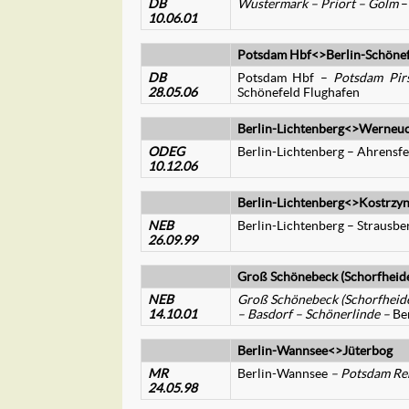
DB
Wustermark – Priort – Golm
–
10.06.01
Potsdam Hbf<>Berlin-Schönef
DB
Potsdam Hbf –
Potsdam Pir
28.05.06
Schönefeld Flughafen
Berlin-Lichtenberg<>Werneu
ODEG
Berlin-Lichtenberg – Ahrensf
10.12.06
Berlin-Lichtenberg<>Kostrzy
NEB
Berlin-Lichtenberg – Strausb
26.09.99
Groß Schönebeck (Schorfhei
NEB
Groß Schönebeck (Schorfheide
14.10.01
– Basdorf – Schönerlinde –
Be
Berlin-Wannsee<>Jüterbog
MR
Berlin-Wannsee
– Potsdam Reh
24.05.98