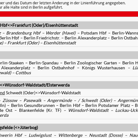
ber und das Datum der letzten Änderung in der Linienführung angegeben.
r alle Halte sind in Berlin aufgeführt.
bf<>Frankfurt (Oder)/Eisenhüttenstadt
 – Brandenburg Hbf – Werder (Havel) –
Potsdam Hbf – Berlin-Wanns
erlin Hbf – Berlin Friedrichstr. – Berlin Alexanderplatz – Berlin Ostba
e) – Frankfurt (Oder) – Eisenhüttenstadt
rlin-Staaken – Berlin-Spandau – Berlin Zoologischer Garten – Berlin 
lin Alexanderplatz – Berlin Ostbahnhof – Königs Wusterhausen
– Lü
ewald) – Cottbus
)<>Wünsdorf-Waldstadt/Elsterwerda
nd
Schwedt (Oder)<>Wünsdorf-Waldstadt
 – Züssow – Pasewalk – Angermünde – / Schwedt (Oder) – Angermün
ln) – Berlin Gesundbrunnen – Berlin Hbf – Berlin Potsdamer Platz – B
lde Ost – Blankenfelde (Kr. TF)
– Wünsdorf-Waldstadt – Luckau-Uck
werda
felde (<>Jüterbog)
werin Hbf – Ludwigslust – Wittenberge – Neustadt (Dosse) – Nau