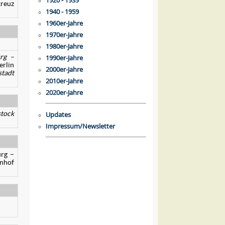
1920 - 1939
kreuz
1940 - 1959
1960er-Jahre
1970er-Jahre
1980er-Jahre
rg –
1990er-Jahre
erlin
2000er-Jahre
stadt
2010er-Jahre
2020er-Jahre
stock
Updates
Impressum/Newsletter
urg –
hnhof