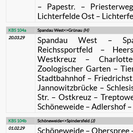
– Papestr. – Priesterw
Lichterfelde Ost – Lichterf
KBS 104a
Spandau West<>Grünau
(H)
20.03.29
Spandau West – Spa
Reichssportfeld – Heer
Westkreuz – Charlott
Zoologischer Garten – Tie
Stadtbahnhof – Friedrichst
Jannowitzbrücke – Schles
Str. – Ostkreuz – Trepto
Schöneweide – Adlershof 
KBS 104b
Schöneweide<>Spindersfeld
(J)
01.02.29
Schöneweide – Oberspree –