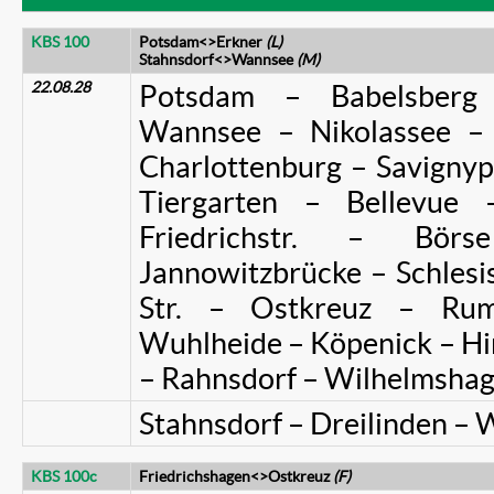
KBS 100
Potsdam<>Erkner
(L)
Stahnsdorf<>Wannsee
(M)
22.08.28
Potsdam – Babelsberg 
Wannsee – Nikolassee –
Charlottenburg – Savignyp
Tiergarten – Bellevue 
Friedrichstr. – Bör
Jannowitzbrücke – Schles
Str. – Ostkreuz – Rum
Wuhlheide – Köpenick – Hi
– Rahnsdorf – Wilhelmshag
Stahnsdorf – Dreilinden –
KBS 100c
Friedrichshagen<>Ostkreuz
(F)