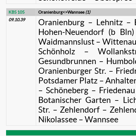
KBS 105
Oranienburg<>Wannsee
(1)
09.10.39
Oranienburg – Lehnitz – 
Hohen-Neuendorf (b Bln
Waidmannslust – Wittenau
Schönholz – Wollanks
Gesundbrunnen – Humboldt
Oranienburger Str. – Fried
Potsdamer Platz – Anhalte
– Schöneberg – Friedenau 
Botanischer Garten – Lic
Str. – Zehlendorf – Zehle
Nikolassee – Wannsee