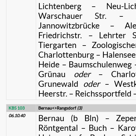
Lichtenberg – Neu-Li
Warschauer Str. – S
Jannowitzbrücke – Al
Friedrichstr. – Lehrter
Tiergarten – Zoologisch
Charlottenburg – Halense
Heide – Baumschulenweg –
Grünau
oder
– Charl
Grunewald
oder
– Westk
Heerstr. – Reichssportfeld 
KBS 103
Bernau<>Rangsdorf
(3)
06.10.40
Bernau (b Bln) – Zeper
Röntgental – Buch – Kar