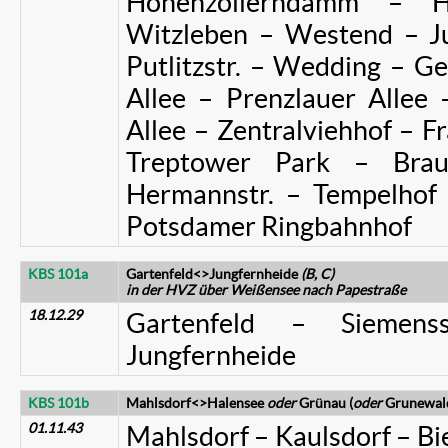
Hohenzollerndamm – 
Witzleben – Westend – Ju
Putlitzstr. – Wedding – 
Allee – Prenzlauer Allee
Allee – Zentralviehhof – F
Treptower Park – Brau
Hermannstr. – Tempelhof 
Potsdamer Ringbahnhof
KBS 101a
Gartenfeld<>Jungfernheide
(B, C)
in der HVZ über Weißensee nach Papestraße
18.12.29
Gartenfeld – Siemen
Jungfernheide
KBS 101b
Mahlsdorf<>Halensee
oder
Grünau (
oder
Grunewa
01.11.43
Mahlsdorf – Kaulsdorf – Bie