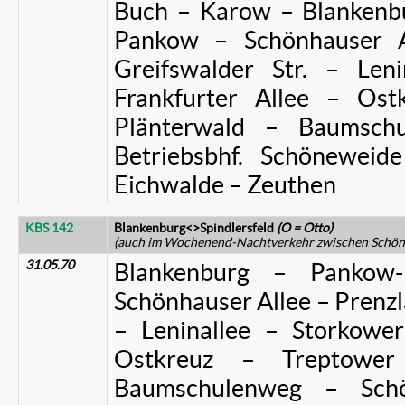
Buch – Karow – Blankenb
Pankow – Schönhauser A
Greifswalder Str. – Len
Frankfurter Allee – Os
Plänterwald – Baumsch
Betriebsbhf. Schönewei
Eichwalde – Zeuthen
KBS 142
Blankenburg<>Spindlersfeld
(O = Otto)
(auch im Wochenend-Nachtverkehr zwischen Schöne
31.05.70
Blankenburg – Pankow
Schönhauser Allee – Prenzla
– Leninallee – Storkower
Ostkreuz – Treptowe
Baumschulenweg – Sch