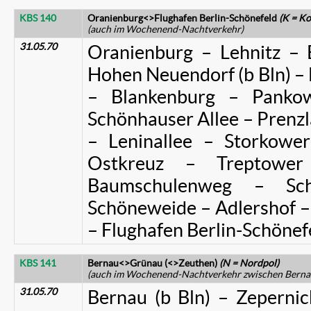
KBS 140
Oranienburg<>Flughafen Berlin-Schönefeld
(K = K
(auch im Wochenend-Nachtverkehr)
31.05.70
Oranienburg – Lehnitz – 
Hohen Neuendorf (b Bln) – B
– Blankenburg – Panko
Schönhauser Allee – Prenzla
– Leninallee – Storkower
Ostkreuz – Treptowe
Baumschulenweg – Sch
Schöneweide – Adlershof – 
– Flughafen Berlin-Schönef
KBS 141
Bernau<>Grünau (<>Zeuthen)
(N = Nordpol)
(auch im Wochenend-Nachtverkehr zwischen Berna
31.05.70
Bernau (b Bln) – Zepernic