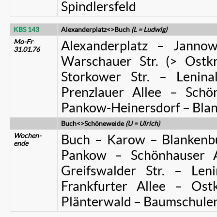
Spindlersfeld
KBS 143
Alexanderplatz<>Buch
(L = Ludwig)
Mo-Fr
Alexanderplatz – Janno
31.01.76
Warschauer Str. (> Ostkr
Storkower Str. – Lenina
Prenzlauer Allee – Sch
Pankow-Heinersdorf – Bla
Buch<>Schöneweide
(U = Ulrich)
Wochen-
Buch – Karow – Blankenb
ende
Pankow – Schönhauser A
Greifswalder Str. – Len
Frankfurter Allee – Os
Plänterwald – Baumschule