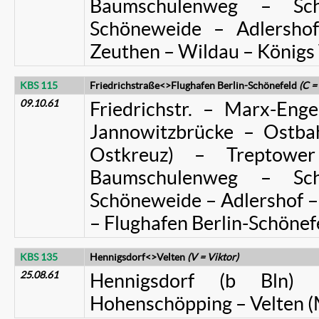
Baumschulenweg – Sch
Schöneweide – Adlersho
Zeuthen – Wildau – König
KBS 115
Friedrichstraße<>Flughafen Berlin-Schönefeld
(C =
09.10.61
Friedrichstr. – Marx-Enge
Jannowitzbrücke – Ostba
Ostkreuz) – Treptowe
Baumschulenweg – Sch
Schöneweide – Adlershof – 
– Flughafen Berlin-Schönef
KBS 135
Hennigsdorf<>Velten
(V = Viktor)
25.08.61
Hennigsdorf (b Bln)
Hohenschöpping – Velten (