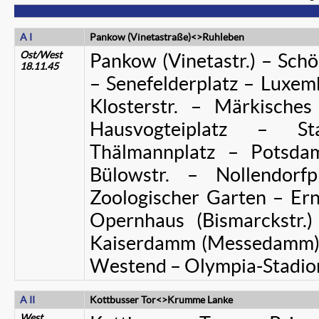
A I
Pankow (Vinetastraße)<>Ruhleben
Ost/West
Pankow (Vinetastr.) – Schö
18.11.45
– Senefelderplatz – Luxem
Klosterstr. – Märkische
Hausvogteiplatz – St
Thälmannplatz – Potsdam
Bülowstr. – Nollendorf
Zoologischer Garten – Ern
Opernhaus (Bismarckstr.)
Kaiserdamm (Messedamm) –
Westend – Olympia-Stadio
A II
Kottbusser Tor<>Krumme Lanke
West