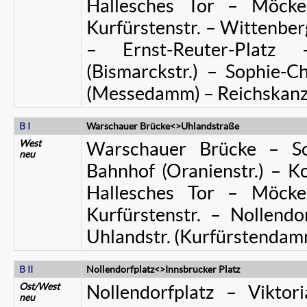
Hallesches Tor – Möcke
Kurfürstenstr. – Wittenber
– Ernst-Reuter-Platz
(Bismarckstr.) – Sophie-C
(Messedamm) – Reichskanz
B I
Warschauer Brücke<>Uhlandstraße
West
Warschauer Brücke – Sch
neu
Bahnhof (Oranienstr.) – Ko
Hallesches Tor – Möcke
Kurfürstenstr. – Nollendo
Uhlandstr. (Kurfürstendam
B II
Nollendorfplatz<>Innsbrucker Platz
Ost/West
Nollendorfplatz – Viktori
neu