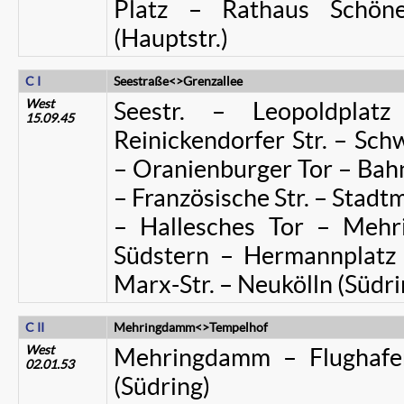
Platz – Rathaus Schöne
(Hauptstr.)
C I
Seestraße<>Grenzallee
West
Seestr. – Leopoldpla
15.09.45
Reinickendorfer Str. – Sch
– Oranienburger Tor – Bahn
– Französische Str. – Stadtmi
– Hallesches Tor – Mehr
Südstern – Hermannplatz 
Marx-Str. – Neukölln (Südri
C II
Mehringdamm<>Tempelhof
West
Mehringdamm – Flughafen
02.01.53
(Südring)