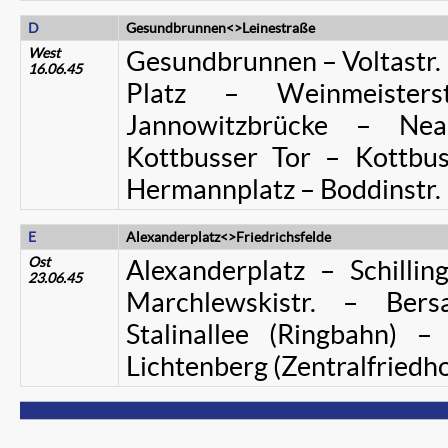
D
Gesundbrunnen<>Leinestraße
West
Gesundbrunnen – Voltastr. 
16.06.45
Platz – Weinmeisters
Jannowitzbrücke – Nea
Kottbusser Tor – Kottbus
Hermannplatz – Boddinstr. –
E
Alexanderplatz<>Friedrichsfelde
Ost
Alexanderplatz – Schillin
23.06.45
Marchlewskistr. – Bersa
Stalinallee (Ringbahn) 
Lichtenberg (Zentralfriedho