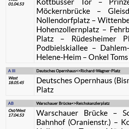
Kottbusser Tor – Prinz
01.04.53
Möckernbrücke – Gleisd
Nollendorfplatz – Wittenbe
Hohenzollernplatz – Fehrb
Platz – Rüdesheimer Pl
Podbielskiallee – Dahlem
Helene-Heim – Onkel Toms
A III
Deutsches Opernhaus<>Richard-Wagner-Platz
West
Deutsches Opernhaus (Bism
18.05.45
Platz
AB
Warschauer Brücke<>Reichskanzlerplatz
Ost/West
Warschauer Brücke – Sch
17.04.53
Bahnhof (Oranienstr.) – Ko