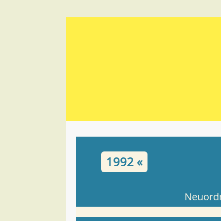
1992 «
Neuordn