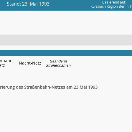
Basierend auf:
Stand: 23. Mai 1993
Kursbuch Region Berlin 
enbahn-
Geänderte
Nacht-Netz
etz
Straßennamen
erung des Straßenbahn-Netzes am 23.Mai 1993