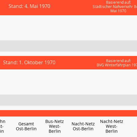
Basierend auf:
Stand: 4. Mai 1970
Städtischer Nahverkehr Be
Mai 1970
Basierend auf:
Stand: 1. Oktober 1970
BVG Winterfahrplan 19
ahn
Bus-Netz
Nacht-Netz
Gesamt
Nacht-Netz
t-
West-
West-
Ost-Berlin
Ost-Berlin
in
Berlin
Berlin