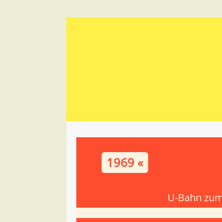
1969 «
U-Bahn zum 