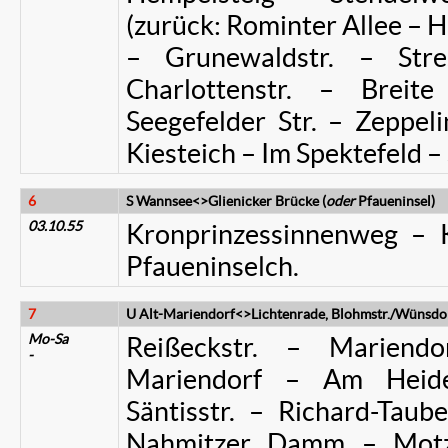
(zurück: Rominter Allee – H
– Grunewaldstr. – Stre
Charlottenstr. – Breit
Seegefelder Str. – Zeppel
Kiesteich – Im Spektefeld – 
6
S Wannsee<>Glienicker Brücke (
oder
Pfaueninsel)
03.10.55
Kronprinzessinnenweg – 
Pfaueninselch.
7
U Alt-Mariendorf<>Lichtenrade, Blohmstr./Wünsdorf
Mo-Sa
Reißeckstr. – Mariend
-
Mariendorf – Am Heidef
Säntisstr. – Richard-Ta
Nahmitzer Damm – Motzen