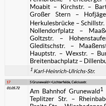
Moabit – Kirchstr. – Bart
Großer Stern – Hofjäger
Herkulesbrücke – Schillstr.
Nollendorfplatz – Maaße
Goltzstr. – Hohenstaufen
Gleditschstr. – Maaßenst
Hauptstr. – Wexstr. – Bu
Breitenbachplatz – Dillenbu
1
Karl-Heinrich-Ulrichs-Str.
17
S Grunewald<>Lichterfelde, Celciusstr.
01.05.72
1
Am Bahnhof Grunewald
Teplitzer Str. – Rheinba