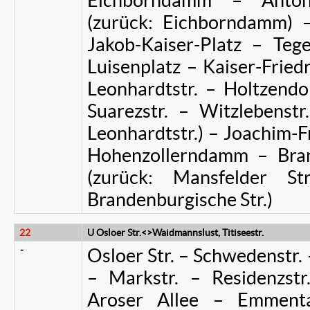
Eichborndamm – Antoni
(zurück: Eichborndamm)
Jakob-Kaiser-Platz – Te
Luisenplatz – Kaiser-Friedr
Leonhardtstr. – Holtzendor
Suarezstr. – Witzlebenstr.
Leonhardtstr.) – Joachim-Fr
Hohenzollerndamm – Brand
(zurück: Mansfelder S
Brandenburgische Str.)
22
U Osloer Str.<>Waidmannslust, Titiseestr.
-
Osloer Str. – Schwedenstr. 
– Markstr. – Residenzstr
Aroser Allee – Emmental