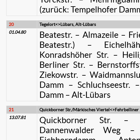
(zurück: Tempelhofer Da
20
Tegelort<>Lübars, Alt-Lübars
01.04.80
Beatestr. – Almazeile – Frie
Beatestr.) – Eichelhä
Konradshöher Str. – Heili
Berliner Str. – Bernstorffs
Ziekowstr. – Waidmannsl
Damm – Schluchseestr. – 
Damm – Alt-Lübars
21
Quickborner Str./Märkisches Viertel<>Fehrbelliner 
13.07.81
Quickborner Str. – T
Dannenwalder Weg –