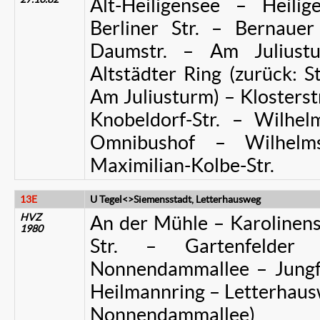
Alt-Heiligensee – Heilig
Berliner Str. – Bernauer
Daumstr. – Am Juliust
Altstädter Ring (zurück: S
Am Juliusturm) – Klosterstr
Knobeldorf-Str. – Wilhe
Omnibushof – Wilhelm
Maximilian-Kolbe-Str.
13E
U Tegel<>Siemensstadt, Letterhausweg
HVZ
An der Mühle – Karolinenst
1980
Str. – Gartenfelder 
Nonnendammallee – Jungf
Heilmannring – Letterhau
Nonnendammallee)