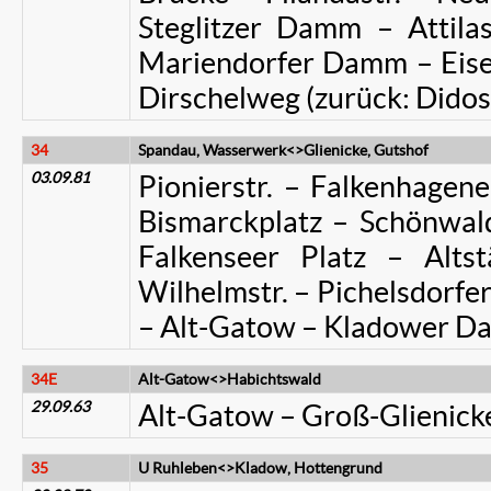
Steglitzer Damm – Attilast
Mariendorfer Damm – Eisena
Dirschelweg (zurück: Didost
34
Spandau, Wasserwerk<>Glienicke, Gutshof
03.09.81
Pionierstr. – Falkenhagene
Bismarckplatz – Schönwald
Falkenseer Platz – Altst
Wilhelmstr. – Pichelsdorfer 
– Alt-Gatow – Kladower D
34E
Alt-Gatow<>Habichtswald
29.09.63
Alt-Gatow – Groß-Glienic
35
U Ruhleben<>Kladow, Hottengrund