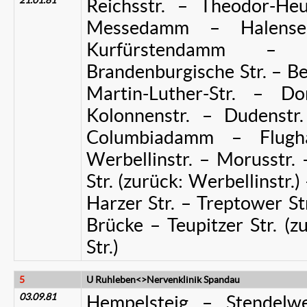
21.01.81
Reichsstr. – Theodor-He
Messedamm – Halensee
Kurfürstendamm – 
Brandenburgische Str. – Ber
Martin-Luther-Str. – Do
Kolonnenstr. – Dudenstr
Columbiadamm – Flugha
Werbellinstr. – Morusstr. 
Str. (zurück: Werbellinstr.)
Harzer Str. – Treptower St
Brücke – Teupitzer Str. (z
Str.)
5
U Ruhleben<>Nervenklinik Spandau
03.09.81
Hempelsteig – Stendelw