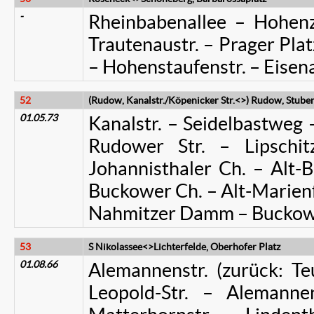
-
Rheinbabenallee – Hohenz
Trautenaustr. – Prager Plat
– Hohenstaufenstr. – Eisena
52
(Rudow, Kanalstr./Köpenicker Str.<>) Rudow, Stube
01.05.73
Kanalstr. – Seidelbastweg 
Rudower Str. – Lipschitz
Johannisthaler Ch. – Alt-
Buckower Ch. – Alt-Marienf
Nahmitzer Damm – Buckower
53
S Nikolassee<>Lichterfelde, Oberhofer Platz
01.08.66
Alemannenstr. (zurück: Teu
Leopold-Str. – Alemanne