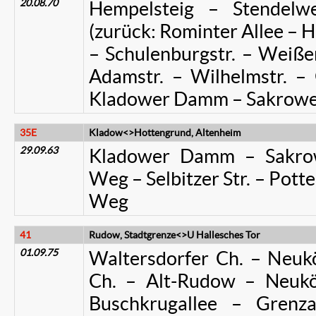
20.08.70
Hempelsteig – Stendelw
(zurück: Rominter Allee – H
– Schulenburgstr. – Weißen
Adamstr. – Wilhelmstr. –
Kladower Damm – Sakrower
35E
Kladow<>Hottengrund, Altenheim
29.09.63
Kladower Damm – Sakrow
Weg – Selbitzer Str. – Pot
Weg
41
Rudow, Stadtgrenze<>U Hallesches Tor
01.09.75
Waltersdorfer Ch. – Neukö
Ch. – Alt-Rudow – Neuköl
Buschkrugallee – Grenz