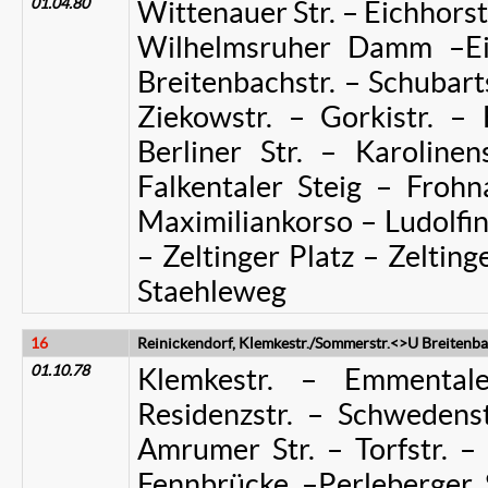
01.04.80
Wittenauer Str. – Eichhorst
Wilhelmsruher Damm –Ei
Breitenbachstr. – Schubarts
Ziekowstr. – Gorkistr. – 
Berliner Str. – Karolin
Falkentaler Steig – Frohn
Maximiliankorso – Ludolfi
– Zeltinger Platz – Zelting
Staehleweg
16
Reinickendorf, Klemkestr./Sommerstr.<>U Breitenba
01.10.78
Klemkestr. – Emmentale
Residenzstr. – Schwedenst
Amrumer Str. – Torfstr. – 
Fennbrücke –Perleberger S