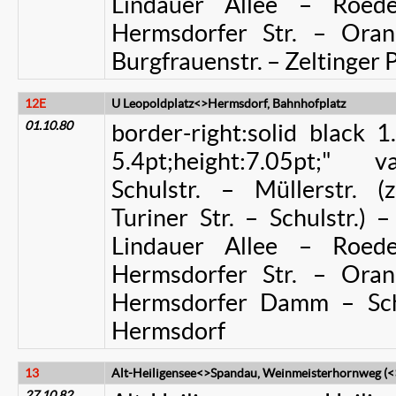
Lindauer Allee – Roede
Hermsdorfer Str. – Oran
Burgfrauenstr. – Zeltinger 
12E
U Leopoldplatz<>Hermsdorf, Bahnhofplatz
01.10.80
border-right:solid black 
5.4pt;height:7.05pt;" 
Schulstr. – Müllerstr. (
Turiner Str. – Schulstr.) 
Lindauer Allee – Roede
Hermsdorfer Str. – Oran
Hermsdorfer Damm – Schl
Hermsdorf
13
Alt-Heiligensee<>Spandau, Weinmeisterhornweg (<>
27.10.82