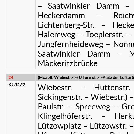
– Saatwinkler Damm – F
Heckerdamm – Reich
Lichtenberg-Str. – Hec
Halemweg – Toeplerstr. –
Jungfernheideweg – Non
Saatwinkler Damm – M
Mäckeritzbrücke
24
(Moabit, Wiebestr.<>) U Turmstr.<>Platz der Luftbr
01.02.82
Wiebestr. – Huttenstr
Sickingenstr. – Wiebestr.) 
Paulstr. – Spreeweg – Gro
Klingelhöferstr. – Herk
Lützowplatz – Lützowstr. –