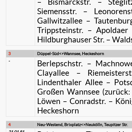
– Bismarckstr. – Stegl
Siemensstr. – Leonorenst
Gallwitzallee – Tautenburg
Trippsteinstr. – Apoldaer
Hildburghauser Str. – Walds
3
Düppel-Süd<>Wannsee, Heckeshorn
-
Berlepschstr. – Machnow
Clayallee – Riemeisters
Lindenthaler Allee – Pot
Großen Wannsee (zurück:
Löwen – Conradstr. – Köni
Heckeshorn
4
Neu-Westend, Brixplatz<>Neukölln, Teupitzer Str.