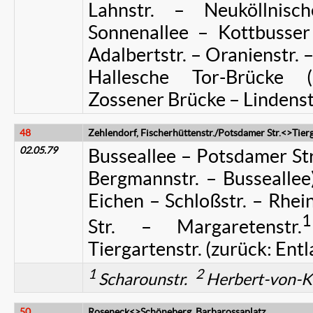
Lahnstr. – Neuköllnis
Sonnenallee – Kottbusse
Adalbertstr. – Oranienstr. –
Hallesche Tor-Brücke 
Zossener Brücke – Lindenst
48
Zehlendorf, Fischerhüttenstr./Potsdamer Str.<>Tier
02.05.79
Busseallee – Potsdamer Str.
Bergmannstr. – Busseallee)
Eichen – Schloßstr. – Rhei
1
Str. – Margaretenstr.
Tiergartenstr. (zurück: Entl
1
2
Scharounstr.
Herbert-von-Ka
50
Roseneck<>Schöneberg, Barbarossaplatz