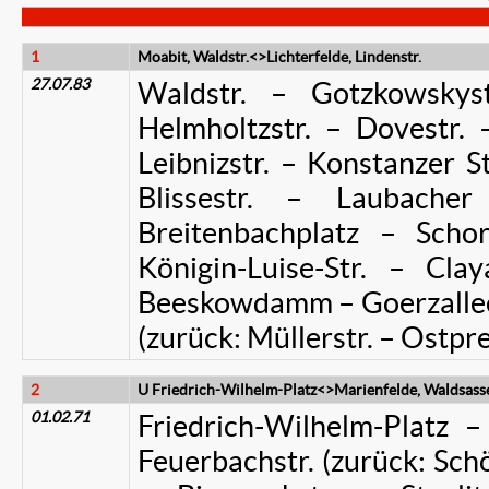
1
Moabit, Waldstr.<>Lichterfelde, Lindenstr.
27.07.83
Waldstr. – Gotzkowskys
Helmholtzstr. – Dovestr.
Leibnizstr. – Konstanzer S
Blissestr. – Laubache
Breitenbachplatz – Schor
Königin-Luise-Str. – Cl
Beeskowdamm – Goerzallee 
(zurück: Müllerstr. – Ostp
2
U Friedrich-Wilhelm-Platz<>Marienfelde, Waldsasse
01.02.71
Friedrich-Wilhelm-Platz –
Feuerbachstr. (zurück: Sch