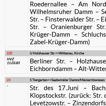
Roedernallee – Am Nordg
Wilhelmsruher Damm – Se
Str. – Finsterwalder Str. –
Str. – Oranienburger St
Krüger-Damm – Schluchsee
Zabel-Krüger-Damm)
22E
U Holzhauser Str.<>Wittenau, Kirche
HVZ
Berliner Str. – Holzhau
11.03.83
Eichborndamm – Alt-Witte
23
S Tiergarten<>Saatwinkler Damm/Mäckeritzwiesen
-
Str. des 17.Juni – Bach
Klopstockstr. (zurück: Str. 
Levetzowstr. – Zinzendorfst