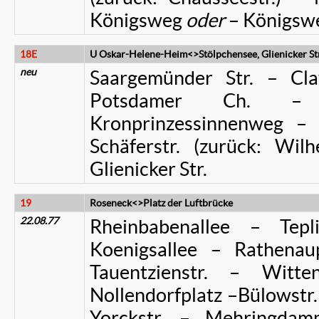
Königsweg
oder
– Königswe
18E
U Oskar-Helene-Heim<>Stölpchensee, Glienicker Str
neu
Saargemünder Str. – Cla
Potsdamer Ch. – 
Kronprinzessinnenweg – 
Schäferstr. (zurück: Wil
Glienicker Str.
19
Roseneck<>Platz der Luftbrücke
22.08.77
Rheinbabenallee – Tepl
Koenigsallee – Rathena
Tauentzienstr. – Witte
Nollendorfplatz –Bülowstr.
Yorckstr. – Mehringdam