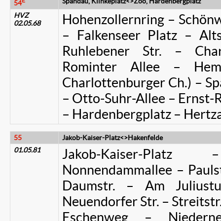
E
Spandau, Klinkeplatz<>Zoo, Hardenbergplatz
54
HVZ
Hohenzollernring – Schönwa
02.05.68
– Falkenseer Platz – Alts
Ruhlebener Str. – Char
Rominter Allee – Hem
Charlottenburger Ch.) – S
– Otto-Suhr-Allee – Ernst-
– Hardenbergplatz – Hertza
55
Jakob-Kaiser-Platz<>Hakenfelde
01.05.81
Jakob-Kaiser-Pla
Nonnendammallee – Paulste
Daumstr. – Am Juliust
Neuendorfer Str. – Streitst
Eschenweg – Niederneu