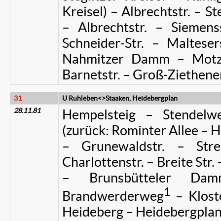
Kreisel) – Albrechtstr. – S
– Albrechtstr. – Siemens
Schneider-Str. – Malteser
Nahmitzer Damm – Motze
Barnetstr. – Groß-Ziethener
31
U Ruhleben<>Staaken, Heidebergplan
28.11.81
Hempelsteig – Stendelw
(zurück: Rominter Allee – H
– Grunewaldstr. – Stre
Charlottenstr. – Breite Str.
– Brunsbütteler Da
1
Brandwerderweg
– Klost
Heideberg – Heidebergpla