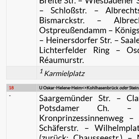
Breite Str. – Wiesbadener St
– Schloßstr. – Albrech
Bismarckstr. – Albre
Ostpreußendamm – Königsb
– Heinersdorfer Str. – Saal
Lichterfelder Ring – Osd
Réaumurstr.
1
Karmielplatz
18
U Oskar-Helene-Heim<>Kohlhasenbrück
oder
Stei
-
Saargemünder Str. – Cla
Potsdamer Ch. – 
Kronprinzessinnenweg – 
Schäferstr. – Wilhelmpla
(zurück: Chausseestr.) – 