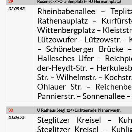
29
Roseneck<>Oranienplatz (<>U Hermannplatz)
02.05.83
Rheinbabenallee – Teplit
Rathenauplatz – Kurfürs
Wittenbergplatz – Kleiststr.
Lützowufer – Lützowstr. – 
– Schöneberger Brücke – 
Hallesches Ufer – Reichpi
der-Heydt-Str. – Herkulesbr
Str. – Wilhelmstr. – Kochstr
Ohlauer Str. – Reichenbe
Pannierstr. – Sonnenallee –
30
U Rathaus Steglitz<>Lichtenrade, Nahariyastr.
01.06.75
Steglitzer Kreisel – Kuh
Steglitzer Kreisel – Kuhlig