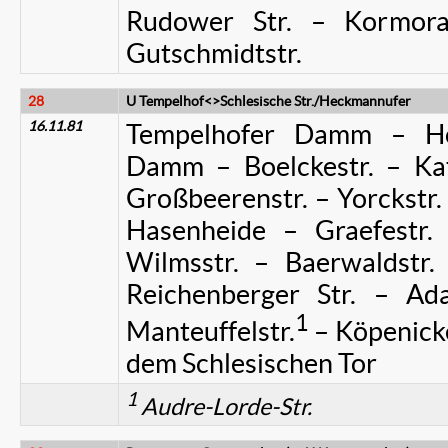
Rudower Str. – Kormoran
Gutschmidtstr.
28
U Tempelhof<>Schlesische Str./Heckmannufer
16.11.81
Tempelhofer Damm – Ho
Damm – Boelckestr. – Kat
Großbeerenstr. – Yorckstr.
Hasenheide – Graefestr. 
Wilmsstr. – Baerwaldstr. 
Reichenberger Str. – Ada
1
Manteuffelstr.
– Köpenicker
dem Schlesischen Tor
1
Audre-Lorde-Str.