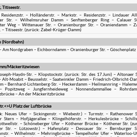
Titiseestr.
 Residenzstr. – Holländerstr. – Markstr. – Residenzstr. – Lindauer Al
er Str. – Wilhelmsruher Damm – Senftenberger Ring – Calauer St
rster Weg – Wittenauer Str. – Oranienburger Str. – Oraniendamm – Z
 – Titiseestr. (zurück: Zabel-Krüger-Damm)
u (Nordbahn)
r. – Am Nordgraben – Eichborndamm – Oranienburger Str. – Göschenplatz
amm/Mäckeritzwiesen
Joseph-Haydn-Str. – Klopstockstr. (zurück: Str. des 17.Juni) – Altonaer S
 – Alt-Moabit – Beusselstr. – Saatwinkler Damm – Friedrich-Olbricht-D
 – Bernhard-Lichtenberg-Str. – Heckerdamm – Heilmannring – Halem
ng – Popitzweg – Jungfernheideweg – Nonnendammallee – Rohrda
zbrücke – An der Mäckeritzbrücke
tr.<>U Platz der Luftbrücke
ck: Neues Ufer – Sickingenstr. – Wiebestr.) – Turmstr. – Rathenower S
 Stern – Hofjägerallee – Klingelhöferstr. – Herkulesbrücke – Schills
ottwellstr. – Schöneberger Ufer – Köthener Brücke – Köthener Str. (zu
r Str. – Lützowstr.) – Hafenplatz – Dessauer Str. – Bernburger S
nnstr. – Wilhelmstr. – Mehringbrücke – Tempelhofer Ufer – Waterloo-U