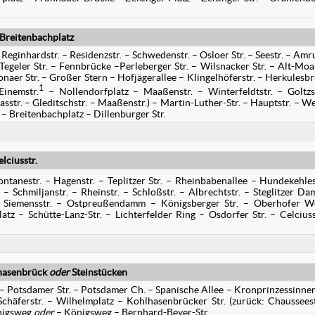
 Breitenbachplatz
 Reginhardstr. – Residenzstr. – Schwedenstr. – Osloer Str. – Seestr. – Am
 – Tegeler Str. – Fennbrücke –Perleberger Str. – Wilsnacker Str. – Alt-Moa
tonaer Str. – Großer Stern – Hofjägerallee – Klingelhöferstr. – Herkulesb
1
Einemstr.
– Nollendorfplatz – Maaßenstr. – Winterfeldtstr. – Goltzs
asstr. – Gleditschstr. – Maaßenstr.) – Martin-Luther-Str. – Hauptstr. – We
– Breitenbachplatz – Dillenburger Str.
lciusstr.
ntanestr. – Hagenstr. – Teplitzer Str. – Rheinbabenallee – Hundekehles
 – Schmiljanstr. – Rheinstr. – Schloßstr. – Albrechtstr. – Steglitzer D
 – Siemensstr. – Ostpreußendamm – Königsberger Str. – Oberhofer 
atz – Schütte-Lanz-Str. – Lichterfelder Ring – Osdorfer Str. – Celciuss
hasenbrück
oder
Steinstücken
 – Potsdamer Str. – Potsdamer Ch. – Spanische Allee – Kronprinzessinn
Schäferstr. – Wilhelmplatz – Kohlhasenbrücker Str. (zurück: Chausseest
önigsweg
oder
– Königsweg – Bernhard-Beyer-Str.