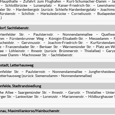
 – Haupthalle – Zufahrt zum Flughafen – Kurt-Schumacher-Damm – J
– Schloßbrücke – Luisenplatz – Kaiser-Friedrich-Str. – Lewishams
er Str. – Hardenbergstr. (zurück: Schleife Hardenbergplatz – Joachims
fürstenstr. – Schillstr. – Herkulesbrücke – Corneliusstr. – Budapester
.)
f, Sachtlebenstr.
tenfelder Str. – Paulsternstr. – Nonnendammallee – Quellw
 – Fürstenbrunner Weg – Königin-Elisabeth-Str. – Messedamm – 
scheidstr. – Gervinusstr. – Joachim-Friedrich-Str. – Kurfürstend
e – Franzensbader Str. – Berkaer Str. – Warnemünder Str. – Platz am W
lee – Löhleinstr. – Ihnestr. (zurück: Brümmerstr. – Thielallee) – Garys
eltower Damm – Machnower Str. – Sachtlebenstr.
tadt, Letterhausweg
felder Str. – Paulsternstr. – Nonnendammallee – Jungfernheidew
Letterhausweg (zurück: Siemensdamm – Nonnendammallee)
felde, Stadtrandsiedlung
e Allee – Saargemünder Str. – Ihnestr. – Garystr. – Thielallee – Unte
ger Str. – Lankwitzer Str. – Lorenzstr. – Mariannenstr. – Hildburghauser S
nau, Maximiliankorso/Hainbuchenstr.