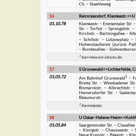
Ch. – Staehleweg
16
Reinickendorf, Klemkestr.<>U
01.10.78
Klemkestr. – Emmentaler Str. –
Str. – Torfstr. – Sprengelstr.
Kirchstr. – Bartningallee – Al
– Schillstr. – Lützowplatz – 
Hohenstaufenstr. (zurück: Pall
– Bundesallee – Südwestkorso 
1
Karl-Heinrich-Ulrichs-Str.
17
S Grunewald<>Lichterfelde, Ce
01.05.72
1
Am Bahnhof Grunewald
– Fo
Breite Str. – Wiesbadener Str.
Bismarckstr. – Albrechtstr.
Heinersdorfer Str. – Saaleckpl
Réaumurstr.
1
Karmielplatz
18
U Oskar-Helene-Heim<>Kohl
01.05.84
Saargemünder Str. – Clayallee
– Königstr. – Chausseestr. – 
Neue Kreisstr. – Bäkestr. – K