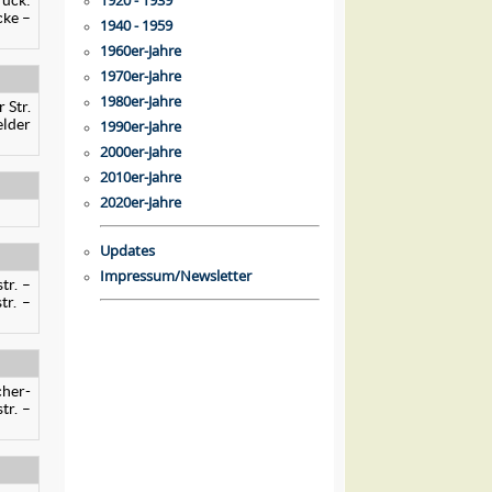
1920 - 1939
rück:
cke –
1940 - 1959
1960er-Jahre
1970er-Jahre
1980er-Jahre
 Str.
elder
1990er-Jahre
2000er-Jahre
2010er-Jahre
2020er-Jahre
Updates
Impressum/Newsletter
tr. –
tr. –
cher-
tr. –