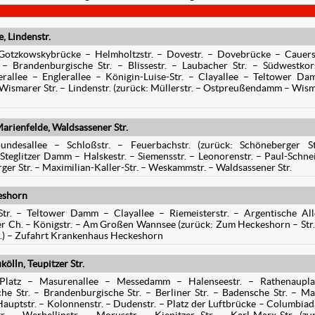
, Lindenstr.
 Gotzkowskybrücke – Helmholtzstr. – Dovestr. – Dovebrücke – Cauers
. – Brandenburgische Str. – Blissestr. – Laubacher Str. – Südwestko
rallee – Englerallee – Königin-Luise-Str. – Clayallee – Teltower D
ismarer Str. – Lindenstr. (zurück: Müllerstr. – Ostpreußendamm – Wis
arienfelde, Waldsassener Str.
Bundesallee – Schloßstr. – Feuerbachstr. (zurück: Schöneberger S
 Steglitzer Damm – Halskestr. – Siemensstr. – Leonorenstr. – Paul-Schne
urger Str. – Maximilian-Kaller-Str. – Weskammstr. – Waldsassener Str.
eshorn
tr. – Teltower Damm – Clayallee – Riemeisterstr. – Argentische Al
er Ch. – Königstr. – Am Großen Wannsee (zurück: Zum Heckeshorn – Str
r.) – Zufahrt Krankenhaus Heckeshorn
lln, Teupitzer Str.
-Platz – Masurenallee – Messedamm – Halenseestr. – Rathenaupla
e Str. – Brandenburgische Str. – Berliner Str. – Badensche Str. – Ma
 Hauptstr. – Kolonnenstr. – Dudenstr. – Platz der Luftbrücke – Columbi