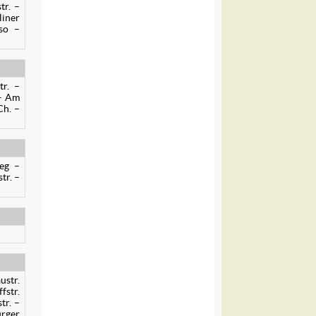
tr. –
liner
rso –
tr. –
 – Am
Ch. –
Weg –
tr. –
ustr.
fstr.
tr. –
urger