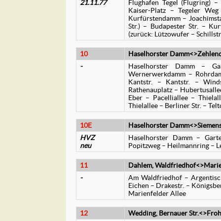
21.11.77
Flughafen Tegel (Flugring)
Kaiser-Platz – Tegeler Weg 
Kurfürstendamm – Joachimstal
Str.) – Budapester Str. – Kur
(zurück: Lützowufer – Schillstr
10
Haselhorster Damm<>Zehlendor
-
Haselhorster Damm – Gar
Wernerwerkdamm – Rohrdamm
Kantstr. – Kantstr. – Wind
Rathenauplatz – Hubertusalle
Eber – Pacelliallee – Thielal
Thielallee – Berliner Str. – T
10E
Haselhorster Damm<>Siemenss
HVZ
Haselhorster Damm – Garten
neu
Popitzweg – Heilmannring – 
11
Dahlem, Waldfriedhof<>Marien
-
Am Waldfriedhof – Argentisch
Eichen – Drakestr. – Königsber
Marienfelder Allee
12
Wedding, Bernauer Str.<>Froh