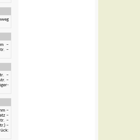
enweg
mm –
tr. –
tr. –
tr. –
üger-
amm –
atz –
tr. –
r.) –
rück: