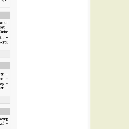
rumer
bit –
rücke
tr. –
xstr.
tr. –
amm –
Weg –
tr. –
enweg
r.) –