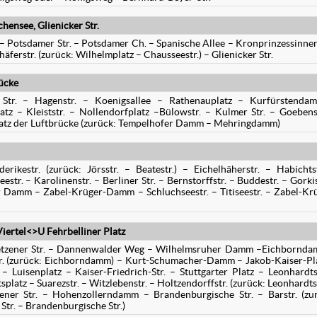
ensee, Glienicker Str.
 – Potsdamer Str. – Potsdamer Ch. – Spanische Allee – Kronprinzessinn
häferstr. (zurück: Wilhelmplatz – Chausseestr.) – Glienicker Str.
ücke
r Str. – Hagenstr. – Koenigsallee – Rathenauplatz – Kurfürstenda
atz – Kleiststr. – Nollendorfplatz –Bülowstr. – Kulmer Str. – Goebens
atz der Luftbrücke (zurück: Tempelhofer Damm – Mehringdamm)
erikestr. (zurück: Jörsstr. – Beatestr.) – Eichelhäherstr. – Habichts
str. – Karolinenstr. – Berliner Str. – Bernstorffstr. – Buddestr. – Gorkis
 Damm – Zabel-Krüger-Damm – Schluchseestr. – Titiseestr. – Zabel-Kr
iertel<>U Fehrbelliner Platz
ietzener Str. – Dannenwalder Weg – Wilhelmsruher Damm –Eichbornd
r. (zurück: Eichborndamm) – Kurt-Schumacher-Damm – Jakob-Kaiser-Pl
 Luisenplatz – Kaiser-Friedrich-Str. – Stuttgarter Platz – Leonhardts
platz – Suarezstr. – Witzlebenstr. – Holtzendorffstr. (zurück: Leonhardtst
sener Str. – Hohenzollerndamm – Brandenburgische Str. – Barstr. (zu
Str. – Brandenburgische Str.)