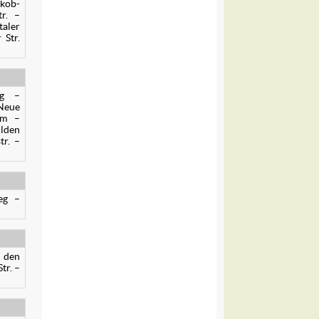
akob-
tr. –
taler
 Str.
eg –
Neue
amm –
ilden
tr. –
eg –
r den
tr. –