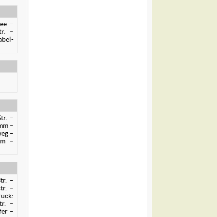
lee –
r. –
abel-
tr. –
amm –
weg –
mm –
tr. –
tr. –
rück:
tr. –
fer –