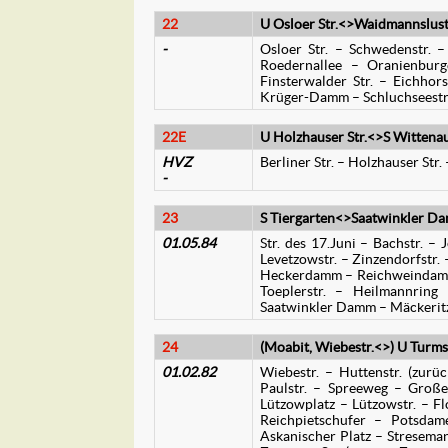
22
U Osloer Str.<>Waidmannslust, 
-
Osloer Str. – Schwedenstr. –
Roedernallee – Oranienburg
Finsterwalder Str. – Eichho
Krüger-Damm – Schluchseestr.
22E
U Holzhauser Str.<>S Wittena
HVZ
Berliner Str. – Holzhauser St
-
23
S Tiergarten<>Saatwinkler D
01.05.84
Str. des 17.Juni – Bachstr. – 
Levetzowstr. – Zinzendorfstr.
Heckerdamm – Reichweindamm
Toeplerstr. – Heilmannri
Saatwinkler Damm – Mäckerit
24
(Moabit, Wiebestr.<>) U Turms
01.02.82
Wiebestr. – Huttenstr. (zurü
Paulstr. – Spreeweg – Großer
Lützowplatz – Lützowstr. – Fl
Reichpietschufer – Potsdame
Askanischer Platz – Stresema