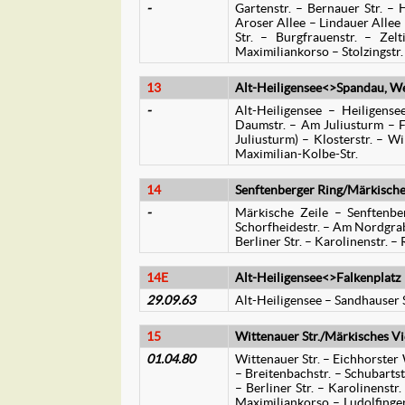
-
Gartenstr. – Bernauer Str. – H
Aroser Allee – Lindauer Allee
Str. – Burgfrauenstr. – Zel
Maximiliankorso – Stolzingstr.
13
Alt-Heiligensee<>Spandau, We
-
Alt-Heiligensee – Heiligensee
Daumstr. – Am Juliusturm – Fa
Juliusturm) – Klosterstr. – 
Maximilian-Kolbe-Str.
14
Senftenberger Ring/Märkisch
-
Märkische Zeile – Senftenbe
Schorfheidestr. – Am Nordgrab
Berliner Str. – Karolinenstr. –
14E
Alt-Heiligensee<>Falkenplatz
29.09.63
Alt-Heiligensee – Sandhauser St
15
Wittenauer Str./Märkisches Vi
01.04.80
Wittenauer Str. – Eichhorste
– Breitenbachstr. – Schubartstr
– Berliner Str. – Karolinenst
Maximiliankorso – Ludolfinger