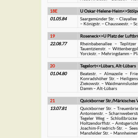
18E
U Oskar-Helene-Heim<>Stölpch
01.05.84
Saargemünder Str. – Clayallee
– Königstr. – Chausseestr. – Sc
19
Roseneck<>U Platz der Luftbr
22.08.77
Rheinbabenallee – Teplitze
Tauentzienstr. – Wittenbergpl
Yorckstr. – Mehringdamm – Pl
20
Tegelort<>Lübars, Alt-Lübars
01.04.80
Beatestr. – Almazeile – Fried
Konradshöher Str. – Heiligensee
Ziekowstr. – Waidmannsluster
Damm – Alt-Lübars
21
Quickborner Str./Märkisches V
13.07.81
Quickborner Str. – Treuenbr
Antonienstr. – Scharnweberst
Tegeler Weg – Schloßbrücke –
Holtzendorffstr. – Amtsgerichts
Joachim-Friedrich-Str. – See
Mansfelder Str. – Mannheimer 