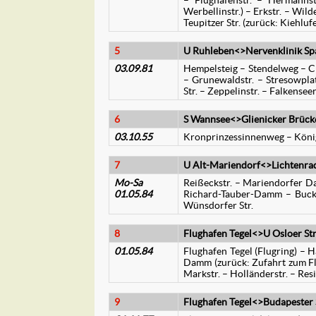
– Flughafenstr. – Hermannstr
Werbellinstr.) – Erkstr. – Wil
Teupitzer Str. (zurück: Kiehluf
5
U Ruhleben<>Nervenklinik S
03.09.81
Hempelsteig – Stendelweg – Ch
– Grunewaldstr. – Stresowplatz
Str. – Zeppelinstr. – Falkensee
6
S Wannsee<>Glienicker Brücke
03.10.55
Kronprinzessinnenweg – Köni
7
U Alt-Mariendorf<>Lichtenrad
Mo-Sa
Reißeckstr. – Mariendorfer Da
01.05.84
Richard-Tauber-Damm – Bucko
Wünsdorfer Str.
8
Flughafen Tegel<>U Osloer Str
01.05.84
Flughafen Tegel (Flugring) –
Damm (zurück: Zufahrt zum Flu
Markstr. – Holländerstr. – Resi
9
Flughafen Tegel<>Budapester S