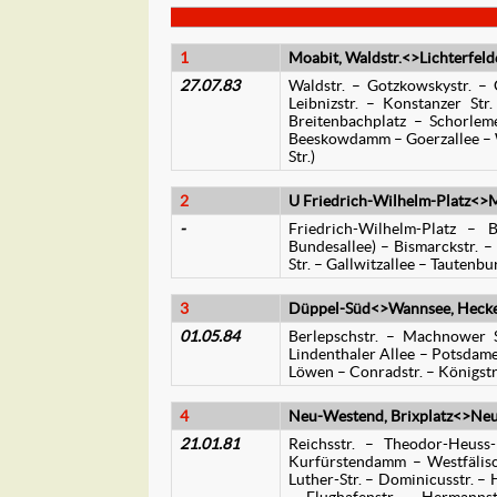
1
Moabit, Waldstr.<>Lichterfelde
27.07.83
Waldstr. – Gotzkowskystr. –
Leibnizstr. – Konstanzer Str
Breitenbachplatz – Schorleme
Beeskowdamm – Goerzallee – W
Str.)
2
U Friedrich-Wilhelm-Platz<>M
-
Friedrich-Wilhelm-Platz – 
Bundesallee) – Bismarckstr. –
Str. – Gallwitzallee – Tautenb
3
Düppel-Süd<>Wannsee, Heck
01.05.84
Berlepschstr. – Machnower S
Lindenthaler Allee – Potsdam
Löwen – Conradstr. – Königst
4
Neu-Westend, Brixplatz<>Neukö
21.01.81
Reichsstr. – Theodor-Heuss
Kurfürstendamm – Westfälisch
Luther-Str. – Dominicusstr. –