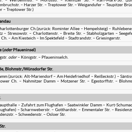
. – Werbellinstr. – Morusstr. – Kienitzer Str. – Karl-Marx-Str. (zu
denbruchstr. – Harzer Str. – Treptower Str. – Weigandufer – Teupitzer Brü
er – Treptower Str.)
pandau
arlottenburger Ch.(zurück: Rominter Allee – Hempelsteig) – Ruhlebener
 – Stresowstr. – Charlottenstr. – Breite Str. – Stabholzgarten – Seegef
r Ch. – Am Kiesteich – Im Spektefeld – Stadtrandstr. – Griesingerstr.
 (
oder
Pfaueninsel)
gstr.
oder
– Königstr. – Pfaueninselch.
e, Blohmstr./Wünsdorfer Str.
mm (zurück: Alt-Mariendorf – Am Heidefriedhof – Reißeckstr.) – Säntiss
wer Ch. – Nahmitzer Damm – Motzener Str. – Egestorffstr. – Blohms
.
 Haupthalle – Zufahrt zum Flughafen – Saatwinkler Damm – Kurt-Schuma
ghafen) – Scharnweberstr. – Gotthardstr. – Emmentaler Str. – Residenzs
denzstr. – Schwedenstr. – Osloer Str.
tr.