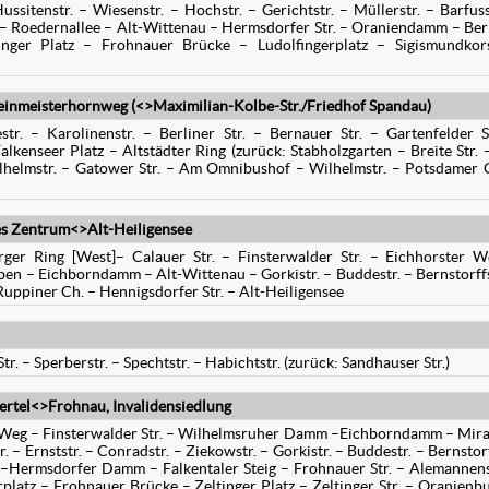
ussitenstr. – Wiesenstr. – Hochstr. – Gerichtstr. – Müllerstr. – Barfuss
 – Roedernallee – Alt-Wittenau – Hermsdorfer Str. – Oraniendamm – Ber
tinger Platz – Frohnauer Brücke – Ludolfingerplatz – Sigismundko
inmeisterhornweg (<>Maximilian-Kolbe-Str./Friedhof Spandau)
str. – Karolinenstr. – Berliner Str. – Bernauer Str. – Gartenfelder S
lkenseer Platz – Altstädter Ring (zurück: Stabholzgarten – Breite Str.
Wilhelmstr. – Gatower Str. – Am Omnibushof – Wilhelmstr. – Potsdamer 
es Zentrum<>Alt-Heiligensee
rger Ring [West]– Calauer Str. – Finsterwalder Str. – Eichhorster 
en – Eichborndamm – Alt-Wittenau – Gorkistr. – Buddestr. – Bernstorffs
 Ruppiner Ch. – Hennigsdorfer Str. – Alt-Heiligensee
r. – Sperberstr. – Spechtstr. – Habichtstr. (zurück: Sandhauser Str.)
ertel<>Frohnau, Invalidensiedlung
r Weg – Finsterwalder Str. – Wilhelmsruher Damm –Eichborndamm – Mira
. – Ernststr. – Conradstr. – Ziekowstr. – Gorkistr. – Buddestr. – Bernstorf
r. –Hermsdorfer Damm – Falkentaler Steig – Frohnauer Str. – Alemannens
platz – Frohnauer Brücke – Zeltinger Platz – Zeltinger Str. – Oranienb