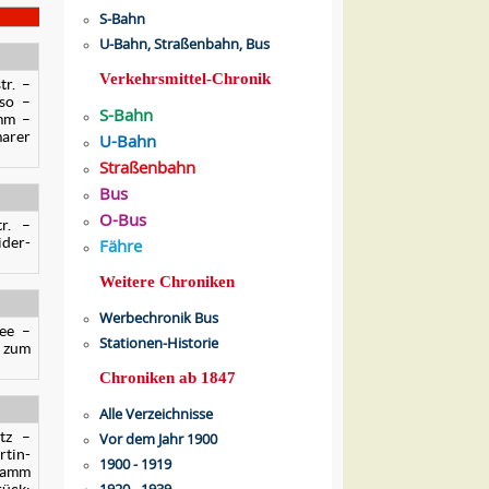
S-Bahn
U-Bahn, Straßenbahn, Bus
Verkehrsmittel-Chronik
tr. –
rso –
S-Bahn
amm –
marer
U-Bahn
Straßenbahn
Bus
O-Bus
tr. –
ider-
Fähre
Weitere Chroniken
Werbechronik Bus
lee –
Stationen-Historie
. zum
Chroniken ab 1847
Alle Verzeichnisse
tz –
Vor dem Jahr 1900
rtin-
1900 - 1919
adamm