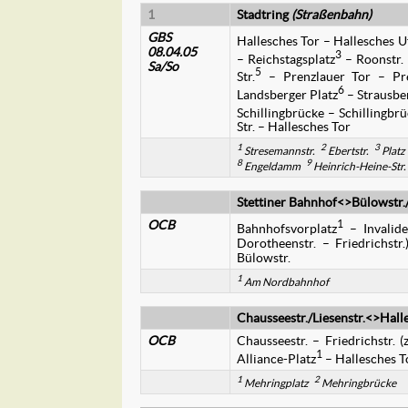
1
Stadtring
(Straßenbahn)
GBS
Hallesches Tor – Hallesches Uf
08.04.05
3
– Reichstagsplatz
– Roonstr. 
Sa/So
5
Str.
– Prenzlauer Tor – Pre
6
Landsberger Platz
– Strausber
Schillingbrücke – Schillingbr
Str. – Hallesches Tor
1
2
3
Stresemannstr.
Ebertstr.
Platz
8
9
Engeldamm
Heinrich-Heine-Str.
Stettiner Bahnhof<>Bülowstr.
OCB
1
Bahnhofsvorplatz
– Invaliden
Dorotheenstr. – Friedrichstr
Bülowstr.
1
Am Nordbahnhof
Chausseestr./Liesenstr.<>Hal
OCB
Chausseestr. – Friedrichstr. (
1
Alliance-Platz
– Hallesches T
1
2
Mehringplatz
Mehringbrücke