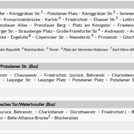
1
2
er – Königgrätzer Str.
– Potsdamer Platz – Königgrätzer Str.
– Sommer
4
5
– Kronprinzenbrücke – Karlstr.
– Friedrichstr. – Elsasser Str.
– Lothr
nzlauer Allee – Prenzlauer Berg – Platz am Königstor – Friedenst
6
ger Str. – Strausberger Platz – Große Frankfurter Str.
– Andreasstr. – A
8
9
ücke – Engelufer
– Cöpenicker Str. – Neanderstr.
– Prinzenstr. – Gitsc
4
5
6
7
 der Republik
Reinhardtstr.
Torstr.
Platz der Vereinten Nationen
Karl-Marx-All
/Potsdamer Str.
(Bus)
str. – Chausseestr. – Friedrichstr. (zurück: Behrenstr. – Charlottens
.) – Leipziger Str. – Leipziger Platz – Potsdamer Platz – Potsdamer S
lesches Tor/Waterlooufer
(Bus)
zurück: Behrenstr. – Charlottenstr. – Dorotheenstr. – Friedrichstr.) – B
2
or – Belle-Alliance-Brücke
– Blücherplatz