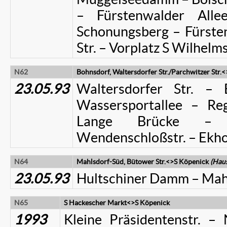
– Fürstenwalder All
Schonungsberg – Fürsten
Str. – Vorplatz S Wilhel
N62
Bohnsdorf, Waltersdorfer Str./Parchwitzer St
23.05.93
Waltersdorfer Str. – B
Wassersportallee – Reg
Lange Brücke – 
Wendenschloßstr. – Ekhof
N64
Mahlsdorf-Süd, Bütower Str.<>S Köpenick
(Hau
23.05.93
Hultschiner Damm – Mahl
N65
S Hackescher Markt<>S Köpenick
1993
Kleine Präsidentenstr. 