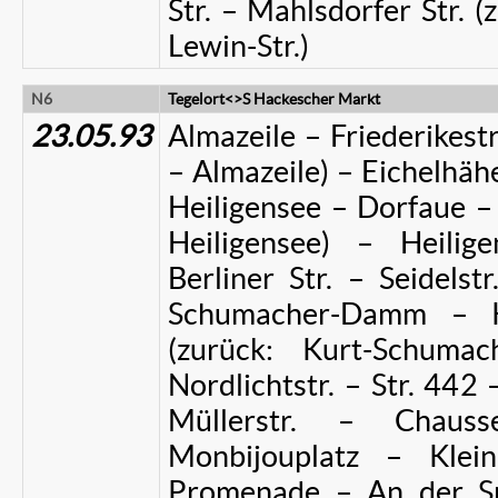
Str. – Mahlsdorfer Str. (
Lewin-Str.)
N6
Tegelort<>S Hackescher Markt
23.05.93
Almazeile – Friederikestr.
– Almazeile) – Eichelhähe
Heiligensee – Dorfaue – 
Heiligensee) – Heilige
Berliner Str. – Seidelst
Schumacher-Damm – K
(zurück: Kurt-Schum
Nordlichtstr. – Str. 44
Müllerstr. – Chauss
Monbijouplatz – Klei
Promenade – An der Sp