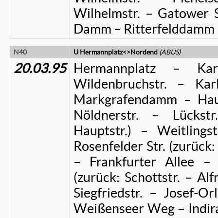
Wilhelmstr. – Gatower 
Damm – Ritterfelddamm
N40
U Hermannplatz<>Nordend
(ABUS)
20.03.95
Hermannplatz – Karl
Wildenbruchstr. – Karl
Markgrafendamm – Haupt
Nöldnerstr. – Lückstr
Hauptstr.) – Weitlings
Rosenfelder Str. (zurück: 
– Frankfurter Allee – 
(zurück: Schottstr. – Alf
Siegfriedstr. – Josef-Or
Weißenseer Weg – Indira-