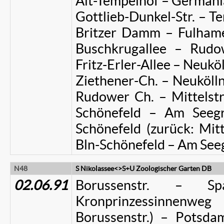
Alt-Tempelhof – Germanias
Gottlieb-Dunkel-Str. – T
Britzer Damm – Fulhame
Buschkrugallee – Rud
Fritz-Erler-Allee – Neukö
Ziethener-Ch. – Neukölln
Rudower Ch. – Mittelstr.
Schönefeld – Am Seegr
Schönefeld (zurück: Mitt
Bln-Schönefeld – Am Seeg
N48
S Nikolassee<>S+U Zoologischer Garten DB
02.06.91
Borussenstr. – Spa
Kronprinzessinnen
Borussenstr.) – Potsda