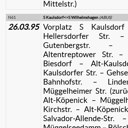
Mittelstr.)
N61
S Kaulsdorf<>S Wilhelmshagen
(ABUS)
26.03.95
Vorplatz S Kaulsdorf
Hellersdorfer Str. 
Gutenbergstr. – He
Altentreptower Str. 
Biesdorf – Alt-Kauls
Kaulsdorfer Str. – Gehse
Bahnhofstr. – Linde
Müggelheimer Str. (zurüc
Alt-Köpenick – Müggelh
Kirchstr. – Alt-Köpen
Salvador-Allende-Str
Müggelseedamm – Bölsch