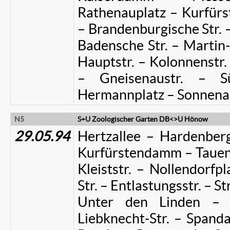
Rathenauplatz – Kurfürs
– Brandenburgische Str. –
Badensche Str. – Martin-
Hauptstr. – Kolonnenstr
– Gneisenaustr. – S
Hermannplatz – Sonnenal
N5
S+U Zoologischer Garten DB<>U Hönow
29.05.94
Hertzallee – Hardenberg
Kurfürstendamm – Tauent
Kleiststr. – Nollendorfp
Str. – Entlastungsstr. – St
Unter den Linden – M
Liebknecht-Str. – Spand