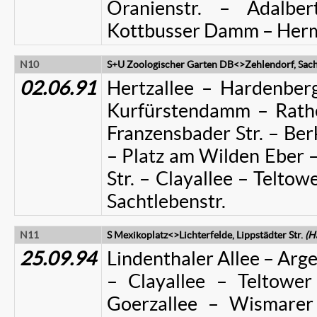
Oranienstr. – Adalber
Kottbusser Damm – Her
N10
S+U Zoologischer Garten DB<>Zehlendorf, Sach
02.06.91
Hertzallee – Hardenberg
Kurfürstendamm – Rathe
Franzensbader Str. – Ber
– Platz am Wilden Eber – 
Str. – Clayallee – Telt
Sachtlebenstr.
N11
S Mexikoplatz<>Lichterfelde, Lippstädter Str.
(H
25.09.94
Lindenthaler Allee – Arge
– Clayallee – Telto
Goerzallee – Wismare