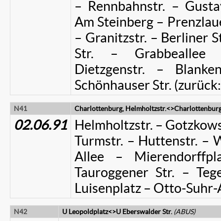
– Rennbahnstr. – Gustav-
Am Steinberg – Prenzlau
– Granitzstr. – Berliner S
Str. – Grabbeallee 
Dietzgenstr. – Blanken
Schönhauser Str. (zurück:
N41
Charlottenburg, Helmholtzstr.<>Charlottenburg
02.06.91
Helmholtzstr. – Gotzkow
Turmstr. – Huttenstr. – 
Allee – Mierendorffp
Tauroggener Str. – Te
Luisenplatz – Otto-Suhr-
N42
U Leopoldplatz<>U Eberswalder Str.
(ABUS)