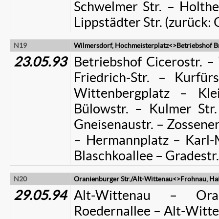
Schwelmer Str. – Holt
Lippstädter Str. (zurüc
N19
Wilmersdorf, Hochmeisterplatz<>Betriebshof Br
23.05.93
Betriebshof Cicerostr. –
Friedrich-Str. – Kurfü
Wittenbergplatz – Klei
Bülowstr. – Kulmer Str.
Gneisenaustr. – Zossener 
– Hermannplatz – Karl-M
Blaschkoallee – Gradestr.
N20
Oranienburger Str./Alt-Wittenau<>Frohnau, Ha
29.05.94
Alt-Wittenau – Oran
Roedernallee – Alt-Wit