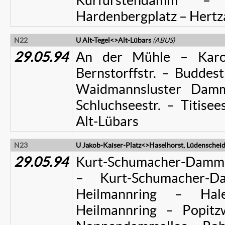
Kurfürstendamm – 
Hardenbergplatz – Hertz
N22
U Alt-Tegel<>Alt-Lübars
(ABUS)
29.05.94
An der Mühle – Karoli
Bernstorffstr. – Buddest
Waidmannsluster Dam
Schluchseestr. – Titise
Alt-Lübars
N23
U Jakob-Kaiser-Platz<>Haselhorst, Lüdensche
29.05.94
Kurt-Schumacher-Damm (
– Kurt-Schumacher
Heilmannring – Hal
Heilmannring – Popit