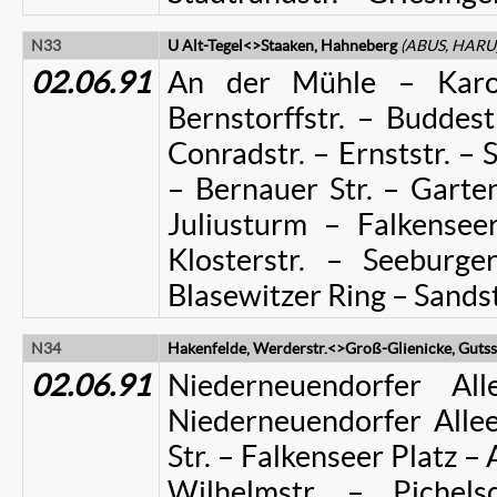
N33
U Alt-Tegel<>Staaken, Hahneberg
(ABUS, HARU
02.06.91
An der Mühle – Karoli
Bernstorffstr. – Buddest
Conradstr. – Ernststr. – 
– Bernauer Str. – Garte
Juliusturm – Falkensee
Klosterstr. – Seeburg
Blasewitzer Ring – Sandst
N34
Hakenfelde, Werderstr.<>Groß-Glienicke, Gutss
02.06.91
Niederneuendorfer Al
Niederneuendorfer Allee
Str. – Falkenseer Platz – 
Wilhelmstr. – Pichel