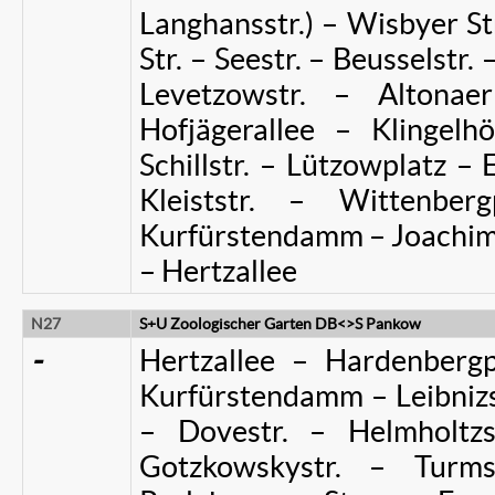
Langhansstr.) – Wisbyer St
Str. – Seestr. – Beusselstr.
Levetzowstr. – Altona
Hofjägerallee – Klingelh
Schillstr. – Lützowplatz – 
Kleiststr. – Wittenber
Kurfürstendamm – Joachims
– Hertzallee
N27
S+U Zoologischer Garten DB<>S Pankow
-
Hertzallee – Hardenbergp
Kurfürstendamm – Leibnizs
– Dovestr. – Helmholtz
Gotzkowskystr. – Turm