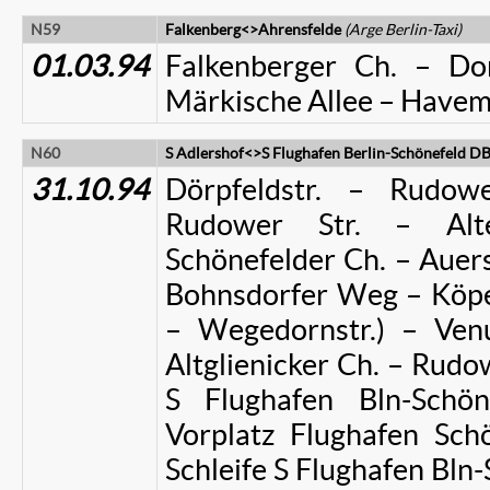
N59
Falkenberg<>Ahrensfelde
(Arge Berlin-Taxi)
01.03.94
Falkenberger Ch. – Dor
Märkische Allee – Havema
N60
S Adlershof<>S Flughafen Berlin-Schönefeld D
31.10.94
Dörpfeldstr. – Rudo
Rudower Str. – Alt
Schönefelder Ch. – Auersw
Bohnsdorfer Weg – Köpen
– Wegedornstr.) – Venu
Altglienicker Ch. – Rudow
S Flughafen Bln-Sch
Vorplatz Flughafen Schö
Schleife S Flughafen Bln