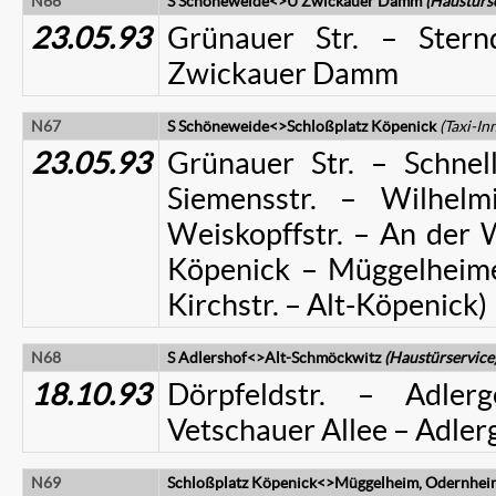
N66
S Schöneweide<>U Zwickauer Damm
(Haustürs
23.05.93
Grünauer Str. – Ster
Zwickauer Damm
N67
S Schöneweide<>Schloßplatz Köpenick
(Taxi-In
23.05.93
Grünauer Str. – Schnell
Siemensstr. – Wilhelm
Weiskopffstr. – An der W
Köpenick – Müggelheimer 
Kirchstr. – Alt-Köpenick)
N68
S Adlershof<>Alt-Schmöckwitz
(Haustürservice
18.10.93
Dörpfeldstr. – Adler
Vetschauer Allee – Adler
N69
Schloßplatz Köpenick<>Müggelheim, Odernheim