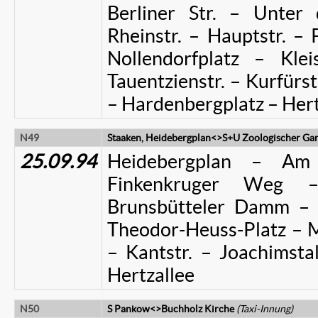
Berliner Str. – Unter
Rheinstr. – Hauptstr. – 
Nollendorfplatz – Klei
Tauentzienstr. – Kurfürs
– Hardenbergplatz – Hert
N49
Staaken, Heidebergplan<>S+U Zoologischer Ga
25.09.94
Heidebergplan – Am
Finkenkruger Weg
Brunsbütteler Damm – 
Theodor-Heuss-Platz – M
– Kantstr. – Joachimsta
Hertzallee
N50
S Pankow<>Buchholz Kirche
(Taxi-Innung)