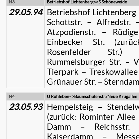
N3
Betriebshof Lichtenberg<>S Schöneweide
29.05.94
Betriebshof Lichtenberg –
Schottstr. – Alfredstr. 
Atzpodienstr. – Rüdige
Einbecker Str. (zurü
Rosenfelder Str.) 
Rummelsburger Str. – V
Tierpark – Treskowallee 
Grünauer Str. – Sternda
N4
U Ruhleben<>Baumschulenstr./Neue Krugallee
23.05.93
Hempelsteig – Stendel
(zurück: Rominter Allee
Damm – Reichsstr. –
Kaiserdamm – Messe