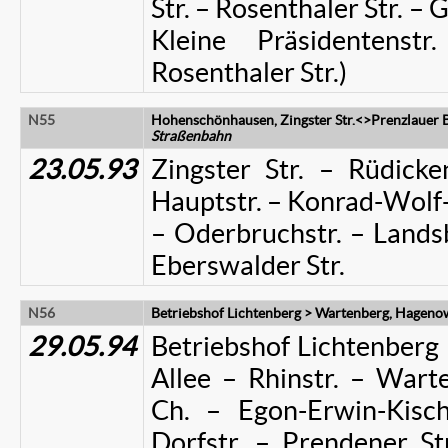
Str. – Rosenthaler Str. – 
Kleine Präsidentens
Rosenthaler Str.)
N55
Hohenschönhausen, Zingster Str.<>Prenzlauer B
Straßenbahn
23.05.93
Zingster Str. – Rüdicke
Hauptstr. – Konrad-Wolf-
– Oderbruchstr. – Landsb
Eberswalder Str.
N56
Betriebshof Lichtenberg > Wartenberg, Hagenow
29.05.94
Betriebshof Lichtenberg 
Allee – Rhinstr. – Wart
Ch. – Egon-Erwin-Kisch-
Dorfstr. – Prendener St