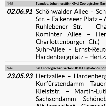
N45
Spandau, Johannesstift<>S+U Zoologischer Gar
02.06.91
Schönwalder Allee – Sch
Str. – Falkenseer Platz – 
Ruhlebener Str. – Cha
Rominter Allee – He
Charlottenburger Ch.)
Suhr-Allee – Ernst-Reut
Hardenbergplatz – Hertz
N46
S+U Zoologischer Garten DB<>Flughafen Schön
23.05.93
Hertzallee – Hardenberg
Kurfürstendamm – Tauent
Kleiststr. – Martin-Lu
Sachsendamm – Schöneber