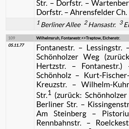
Str. – Dorfstr. – Wartenber
Dorfstr. – Ahrensfelder Ch. 
1
2
3
Berliner Allee
Hansastr.
Er
109
Wilhelmsruh, Fontanestr.<>Treptow, Eichenstr.
05.11.77
Fontanestr. – Lessingstr. 
Schönholzer Weg (zurück:
Hertzstr. – Fontanestr.)
Schönholz – Kurt-Fischer-
Kreuzstr. – Wilhelm-Kuhr
1
Str.
(zurück: Schönholzer 
Berliner Str. – Kissingens
Am Steinberg – Pistorius
Rennbahnstr. – Roelckest