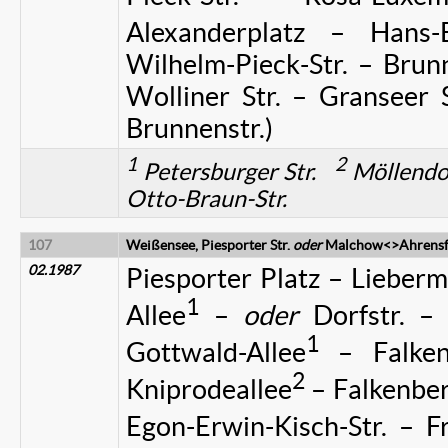
Alexanderplatz – Hans-Be
Wilhelm-Pieck-Str. – Brunn
Wolliner Str. – Granseer S
Brunnenstr.)
1
2
Petersburger Str.
Möllendo
Otto-Braun-Str.
107
Weißensee, Piesporter Str.
oder
Malchow<>Ahrensf
02.1987
Piesporter Platz – Lieber
1
Allee
–
oder
Dorfstr. 
1
Gottwald-Allee
– Falkenb
2
Kniprodeallee
– Falkenber
Egon-Erwin-Kisch-Str. – Fr