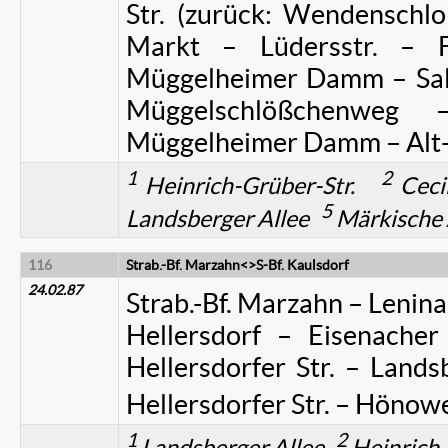
Str. (zurück: Wendenschloß
Markt – Lüdersstr. – F
Müggelheimer Damm – Salva
Müggelschlößchenweg –
Müggelheimer Damm – Alt
1
2
Heinrich-Grüber-Str.
Ceci
5
Landsberger Allee
Märkische 
116
Strab.-Bf. Marzahn<>S-Bf. Kaulsdorf
24.02.87
Strab.-Bf. Marzahn – Lenina
Hellersdorf – Eisenacher
Hellersdorfer Str. – Lands
Hellersdorfer Str. – Hönowe
1
2
Landsberger Allee
Heinrich-