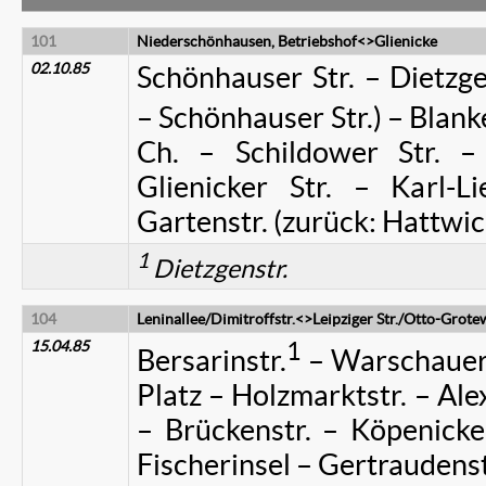
101
Niederschönhausen, Betriebshof<>Glienicke
02.10.85
Schönhauser Str. – Dietzge
– Schönhauser Str.) – Blank
Ch. – Schildower Str. –
Glienicker Str. – Karl-Li
Gartenstr. (zurück: Hattwich
1
Dietzgenstr.
104
Leninallee/Dimitroffstr.<>Leipziger Str./Otto-Grote
15.04.85
1
Bersarinstr.
– Warschauer S
Platz – Holzmarktstr. – Al
– Brückenstr. – Köpenicker 
Fischerinsel – Gertraudenstr