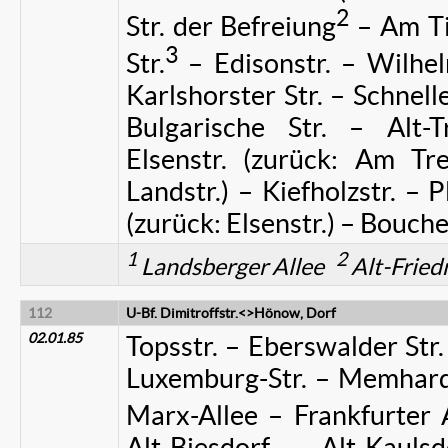
2
Str. der Befreiung
– Am Ti
3
Str.
– Edisonstr. – Wilhel
Karlshorster Str. – Schnell
Bulgarische Str. – Alt-
Elsenstr. (zurück: Am T
Landstr.) – Kiefholzstr. – P
(zurück: Elsenstr.) – Bouche
1
2
Landsberger Allee
Alt-Fried
112
U-Bf. Dimitroffstr.<>Hönow, Dorf
02.01.85
Topsstr. – Eberswalder Str
Luxemburg-Str. – Memhards
Marx-Allee – Frankfurter A
Alt-Biesdorf – Alt-Kau