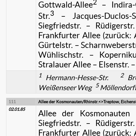
2
Gottwald-Allee
– Indira-
3
Str.
– Jacques-Duclos-St
Siegfriedstr. – Rüdigerstr
Frankfurter Allee (zurück: 
Gürtelstr. – Scharnweberstr.
Wühlischstr. – Kopernik
Stralauer Allee – Elsenstr. 
1
2
Hermann-Hesse-Str.
Br
5
Weißenseer Weg
Möllendorff
111
Allee der Kosmonauten/Rhinstr.<>Treptow, Eichenst
02.01.85
Allee der Kosmonauten –
Siegfriedstr. – Rüdigerstr
Frankfurter Allee (zurück: 