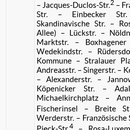
2
– Jacques-Duclos-Str.
– Fr
Str. – Einbecker Str.
Skandinavische Str. – Ros
Allee) – Lückstr. – Nöldn
Marktstr. – Boxhagener
Wedekindstr. – Rüdersdor
Kommune – Stralauer Plat
Andreasstr. – Singerstr. – K
– Alexanderstr. – Janno
Köpenicker Str. – Adal
Michaelkirchplatz – An
Fischerinsel – Breite St
Werderstr. – Französische S
4
Pieck-Str.
– Rosa-Luxemb