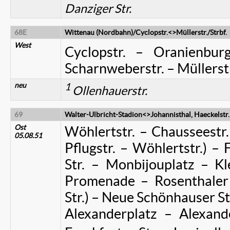
Danziger Str.
68E
Wittenau (Nordbahn)/Cyclopstr.<>Müllerstr./Strbf.
West
Cyclopstr. – Oranienburg
Scharnweberstr. – Müllerst
neu
1
Ollenhauerstr.
69
Walter-Ulbricht-Stadion<>Johannisthal, Haeckelstr.
Ost
Wöhlertstr. – Chausseestr.
05.08.51
Pflugstr. – Wöhlertstr.) – 
Str. – Monbijouplatz – Kl
Promenade – Rosenthaler 
Str.) – Neue Schönhauser St
Alexanderplatz – Alexande