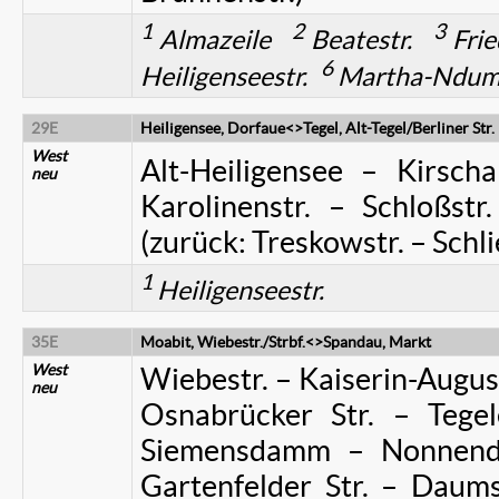
1
2
3
Almazeile
Beatestr.
Frie
6
Heiligenseestr.
Martha-Ndum
29E
Heiligensee, Dorfaue<>Tegel, Alt-Tegel/Berliner Str.
West
Alt-Heiligensee – Kirscha
neu
Karolinenstr. – Schloßstr.
(zurück: Treskowstr. – Schlie
1
Heiligenseestr.
35E
Moabit, Wiebestr./Strbf.<>Spandau, Markt
West
Wiebestr. – Kaiserin-Augus
neu
Osnabrücker Str. – Te
Siemensdamm – Nonnenda
Gartenfelder Str. – Daums