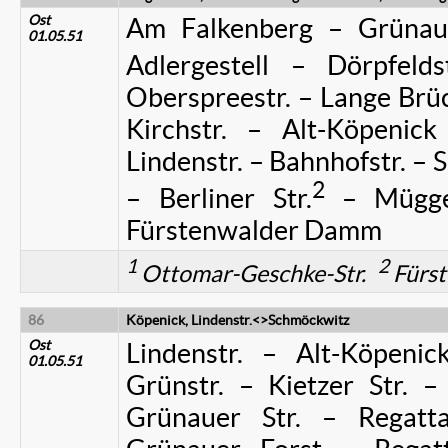
Ost
Am Falkenberg – Grünaue
01.05.51
Adlergestell – Dörpfeld
Oberspreestr. – Lange Brück
Kirchstr. – Alt-Köpenic
Lindenstr. – Bahnhofstr. – S
2
– Berliner Str.
– Mügge
Fürstenwalder Damm
1
2
Ottomar-Geschke-Str.
Fürs
86
Köpenick, Lindenstr.<>Schmöckwitz
Ost
Lindenstr. – Alt-Köpeni
01.05.51
Grünstr. – Kietzer Str. –
Grünauer Str. – Regatta