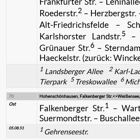
Frankfurter Str. – Leninalle
2
Roederstr.
– Herzbergstr. –
Alt-Friedrichsfelde – Sch
5
Karlshorster Landstr.
– E
6
Grünauer Str.
– Sterndam
Haeckelstr. (zurück: Winc
1
2
Landsberger Allee
Karl-La
5
6
Tierpark
Treskowallee
Mich
70
Hohenschönhausen, Falkenberger Str.<>Weißensee,
Ost
1
Falkenberger Str.
– Warte
Suermondtstr. – Buschallee
05.08.51
1
Gehrenseestr.