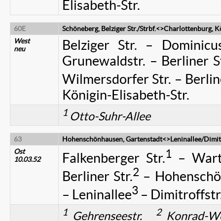
Elisabeth-Str.
60E
Schöneberg, Belziger Str./Strbf.<>
Charlottenburg, Kö
West
Belziger Str. – Dominicus
neu
Grunewaldstr. – Berliner S
Wilmersdorfer Str. – Berline
Königin-Elisabeth-Str.
1
Otto-Suhr-Allee
63
Hohenschönhausen, Gartenstadt<>Leninallee/Dimitr
Ost
1
Falkenberger Str.
– Warte
10.03.52
2
Berliner Str.
– Hohenschön
3
– Leninallee
– Dimitroffstr
1
2
Gehrenseestr.
Konrad-Wo