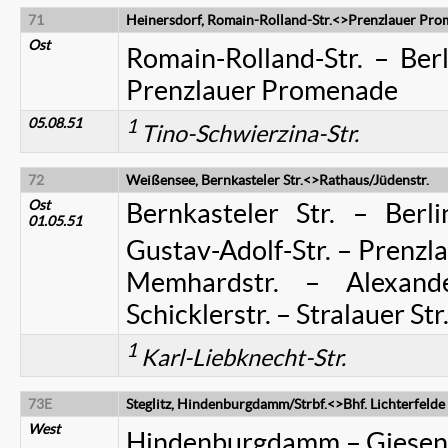
71
Heinersdorf, Romain-Rolland-Str.<>Prenzlauer Pr
Ost
Romain-Rolland-Str.
– Berl
Prenzlauer Promenade
05.08.51
1
Tino-Schwierzina-Str.
72
Weißensee, Bernkasteler Str.<>Rathaus/Jüdenstr.
Ost
Bernkasteler Str. – Berl
01.05.51
Gustav-Adolf-Str. – Prenzla
Memhardstr. – Alexande
Schicklerstr. – Stralauer Str
1
Karl-Liebknecht-Str.
73E
Steglitz, Hindenburgdamm/Strbf.<>Bhf. Lichterfelde
West
Hindenburgdamm – Giesens