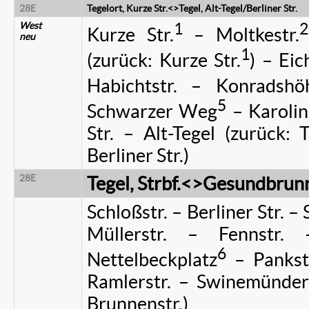
28E
Tegelort, Kurze Str.<>Tegel, Alt-Tegel/Berliner Str.
West
1
2
Kurze Str.
– Moltkestr.
neu
1
(zurück: Kurze Str.
) – Eic
Habichtstr. – Konradshö
5
Schwarzer Weg
– Karoline
Str. – Alt-Tegel (zurück: 
Berliner Str.)
28E
Tegel, Strbf.<>Gesundbrunn
Schloßstr. – Berliner Str. –
Müllerstr. – Fennstr. 
6
Nettelbeckplatz
– Pankstr
Ramlerstr. – Swinemünder 
Brunnenstr.)