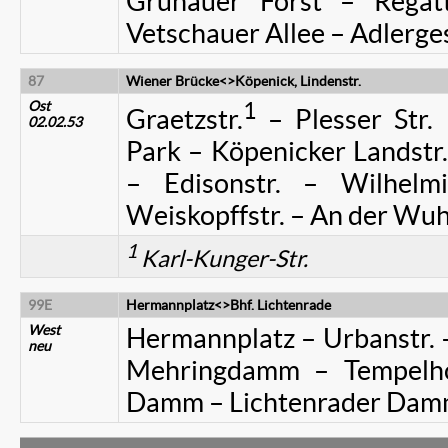
Grünauer Forst – Regat
Vetschauer Allee – Adlerge
87
Wiener Brücke<>Köpenick, Lindenstr.
Ost
1
Graetzstr.
– Plesser Str.
02.02.53
Park – Köpenicker Landstr. 
– Edisonstr. – Wilhelmi
Weiskopffstr. – An der Wuh
1
Karl-Kunger-Str.
99E
Hermannplatz<>Bhf. Lichtenrade
West
Hermannplatz – Urbanstr. –
neu
Mehringdamm – Tempelh
Damm – Lichtenrader Damm 