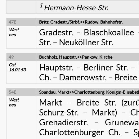
1
Hermann-Hesse-Str.
47E
Britz, Gradestr./Strbf.<>Rudow, Bahnhofstr.
West
Gradestr. – Blaschkoallee
neu
Str. – Neuköllner Str.
49
Buchholz, Hauptstr.<>Pankow, Kirche
Ost
Hauptstr. – Berliner Str. –
16.01.53
Ch. – Damerowstr. – Breite 
54E
Spandau, Markt<>Charlottenburg, Königin-Elisabeth-
West
Markt – Breite Str. (zur
neu
Schurz-Str. – Markt) – Ch
Grenadierstr. – Grunewa
Charlottenburger Ch. – 