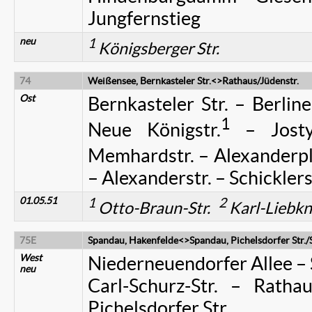
Jungfernstieg
neu
1
Königsberger Str.
74
Weißensee, Bernkasteler Str.<>Rathaus/Jüdenstr.
Ost
Bernkasteler Str. – Berline
1
Neue Königstr.
– Jostys
Memhardstr. – Alexanderpla
– Alexanderstr. – Schicklerst
01.05.51
1
2
Otto-Braun-Str.
Karl-Liebkn
75E
Spandau, Hakenfelde<>Spandau, Pichelsdorfer Str./S
West
Niederneuendorfer Allee – S
neu
Carl-Schurz-Str. – Ratha
Pichelsdorfer Str.