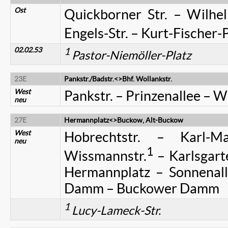
Ost
Quickborner Str. – Wilhe
Engels-Str. – Kurt-Fischer-
02.02.53
1
Pastor-Niemöller-Platz
23E
Pankstr./Badstr.<>Bhf. Wollankstr.
West
Pankstr. – Prinzenallee – W
neu
27E
Hermannplatz<>Buckow, Alt-Buckow
West
Hobrechtstr. – Karl-M
neu
1
Wissmannstr.
– Karlsgarte
Hermannplatz – Sonnenalle
Damm – Buckower Damm
1
Lucy-Lameck-Str.