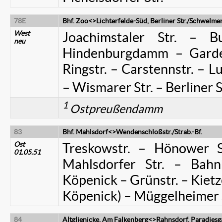
78E
Bhf. Zoo<>Lichterfelde-Süd, Berliner Str./Schwelmer
West
Joachimstaler Str. – B
neu
Hindenburgdamm – Garde
Ringstr. – Carstennstr. – Lu
– Wismarer Str. – Berliner S
1
Ostpreußendamm
83
Bhf. Mahlsdorf<>Wendenschloßstr./Strab.-Bf.
Ost
Treskowstr. – Hönower 
01.05.51
Mahlsdorfer Str. – Bahnh
Köpenick – Grünstr. – Kietzer
Köpenick) – Müggelheimer 
84
Altglienicke, Am Falkenberg<>Rahnsdorf, Paradiesg