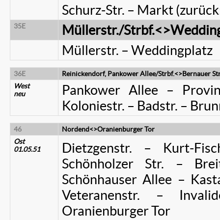
Schurz-Str. – Markt (zurück:
35E
Müllerstr./Strbf.<>Wedding
Müllerstr. – Weddingplatz
36E
Reinickendorf, Pankower Allee/Strbf.<>Bernauer Str.
West
Pankower Allee – Provin
neu
Koloniestr. – Badstr. – Brun
46
Nordend<>Oranienburger Tor
Ost
Dietzgenstr. – Kurt-Fisch
01.05.51
Schönholzer Str. – Brei
Schönhauser Allee – Kasta
Veteranenstr. – Invali
Oranienburger Tor