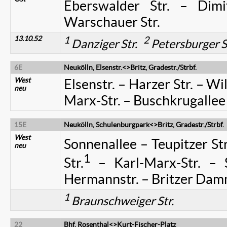
Eberswalder Str. – Dimitr
Warschauer Str.
13.10.52
1
2
Danziger Str.
Petersburger S
6E
Neukölln, Elsenstr.<>
Britz, Gradestr./Strbf.
West
Elsenstr. – Harzer Str. – Wi
neu
Marx-Str. – Buschkrugallee 
15E
Neukölln, Schulenburgpark<>Britz, Gradestr./Strbf.
West
Sonnenallee – Teupitzer Str
neu
1
Str.
– Karl-Marx-Str. – Si
Hermannstr. – Britzer Dam
1
Braunschweiger Str.
22
Bhf. Rosenthal<>Kurt-Fischer-Platz