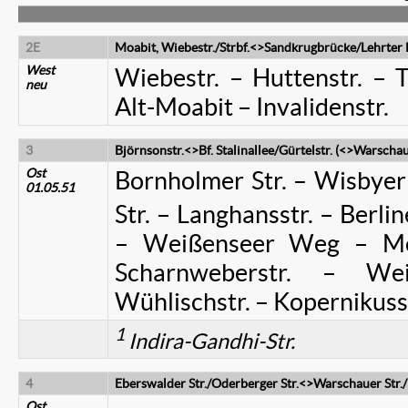
2E
Moabit, Wiebestr./Strbf.<>Sandkrugbrücke/Lehrter
West
Wiebestr. – Huttenstr. – 
neu
Alt-Moabit – Invalidenstr.
3
Björnsonstr.<>Bf. Stalinallee/Gürtelstr. (<>Warschau
Ost
Bornholmer Str. – Wisbyer 
01.05.51
Str. – Langhansstr. – Berlin
– Weißenseer Weg – Möll
Scharnweberstr. – Wei
Wühlischstr. – Kopernikuss
1
Indira-Gandhi-Str.
4
Eberswalder Str./Oderberger Str.<>Warschauer Str.
Ost