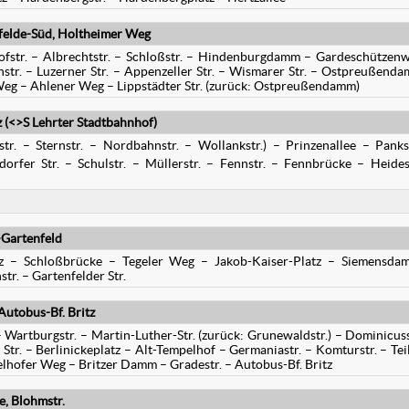
rfelde-Süd, Holtheimer Weg
shofstr. – Albrechtstr. – Schloßstr. – Hindenburgdamm – Gardeschützen
nnstr. – Luzerner Str. – Appenzeller Str. – Wismarer Str. – Ostpreußend
Weg – Ahlener Weg – Lippstädter Str. (zurück: Ostpreußendamm)
 (<>S Lehrter Stadtbahnhof)
str. – Sternstr. – Nordbahnstr. – Wollankstr.) – Prinzenallee – Panks
orfer Str. – Schulstr. – Müllerstr. – Fennstr. – Fennbrücke – Heides
>Gartenfeld
atz – Schloßbrücke – Tegeler Weg – Jakob-Kaiser-Platz – Siemensd
r. – Gartenfelder Str.
utobus-Bf. Britz
 Wartburgstr. – Martin-Luther-Str. (zurück: Grunewaldstr.) – Dominicuss
r. – Berlinickeplatz – Alt-Tempelhof – Germaniastr. – Komturstr. – Teil
elhofer Weg – Britzer Damm – Gradestr. – Autobus-Bf. Britz
, Blohmstr.