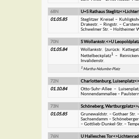
68N
U+S Rathaus Steglitz<>Lichte
01.05.85
Steglitzer Kreisel – Kuhligk
Drakestr. – Ringstr. – Carste
Schwelmer Str. – Holtheimer 
70N
S Wollankstr.<>U Leopoldplatz
01.05.84
Wollankstr. (zurück: Kattegat
1
Nettelbeckplatz
– Reinickend
Invalidenstr.
1
Martha-Ndumbe-Platz
72N
Charlottenburg, Luisenplatz<
01.10.84
Otto-Suhr-Allee – Luisenpl
Nonnendammallee – Paulsternst
73N
Schöneberg, Wartburgplatz<>A
01.05.85
Grunewaldstr. – Gothaer Str. –
Sachsendamm – Schöneberger St
– Gottlieb-Dunkel-Str. – Temp
76N
U Hallesches Tor<>Lichtenrade