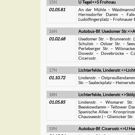
15N
U Tegel<>S Frohnau
01.05.81
An der Mühle – Waidmannslus
Hermsdorfer Damm – Falken
Ludolfingerplatz – Frohnauer 
16N
Autobus-Bf. Usedomer Str.<>Au
01.02.68
Usedomer Str. – Brunnenstr. (z
Schulstr. – Osloer Str. – See
Perleberger Str. – Wilsnacke
Dovestr. – Dovebrücke – Caue
Cicerostr.
17N
Lichterfelde, Lindenstr.<>Lich
01.10.72
Lindenstr. – Ostpreußendamm (z
Str. – Saaleckplatz – Heinersdo
18N
Lichterfelde, Lindenstr.<>Stölp
01.05.85
Lindenstr. – Wismarer Str.
Beeskowdamm – Teltower Damm 
Spanische Allee – Kronprinzes
Chausseestr.) – Glienicker Str.
19N
Autobus-Bf. Cicerostr.<>U He