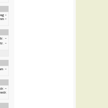
weg –
amm –
tr. –
tr. –
amm –
tr. –
estr.