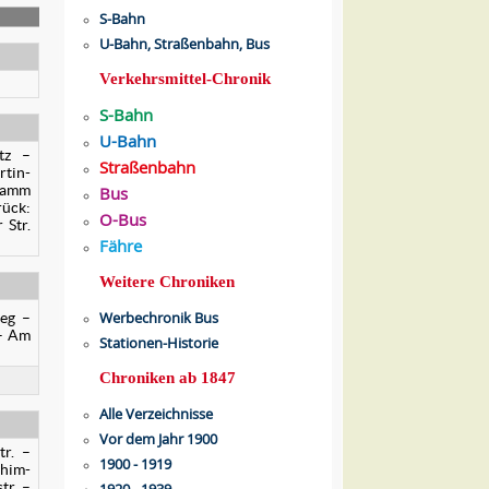
S-Bahn
U-Bahn, Straßenbahn, Bus
Verkehrsmittel-Chronik
S-Bahn
U-Bahn
tz –
Straßenbahn
rtin-
adamm
Bus
rück:
O-Bus
 Str.
Fähre
Weitere Chroniken
Werbechronik Bus
eg –
 – Am
Stationen-Historie
Chroniken ab 1847
Alle Verzeichnisse
Vor dem Jahr 1900
tr. –
1900 - 1919
chim-
tr. –