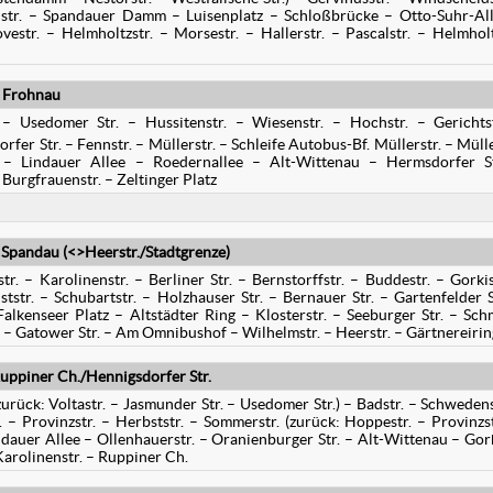
oßstr. – Spandauer Damm – Luisenplatz – Schloßbrücke – Otto-Suhr-Al
str. – Helmholtzstr. – Morsestr. – Hallerstr. – Pascalstr. – Helmholt
S Frohnau
 – Usedomer Str. – Hussitenstr. – Wiesenstr. – Hochstr. – Gerichts
rfer Str. – Fennstr. – Müllerstr. – Schleife Autobus-Bf. Müllerstr. – Mülle
e – Lindauer Allee – Roedernallee – Alt-Wittenau – Hermsdorfer S
Burgfrauenstr. – Zeltinger Platz
 Spandau (<>Heerstr./Stadtgrenze)
tr. – Karolinenstr. – Berliner Str. – Bernstorffstr. – Buddestr. – Gorkis
tstr. – Schubartstr. – Holzhauser Str. – Bernauer Str. – Gartenfelder S
lkenseer Platz – Altstädter Ring – Klosterstr. – Seeburger Str. – Sch
. – Gatower Str. – Am Omnibushof – Wilhelmstr. – Heerstr. – Gärtnereirin
uppiner Ch./Hennigsdorfer Str.
urück: Voltastr. – Jasmunder Str. – Usedomer Str.) – Badstr. – Schwedens
 – Provinzstr. – Herbststr. – Sommerstr. (zurück: Hoppestr. – Provinzst
ndauer Allee – Ollenhauerstr. – Oranienburger Str. – Alt-Wittenau – Gork
 Karolinenstr. – Ruppiner Ch.