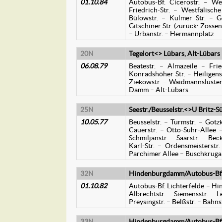
01.10.84
Autobus-Bf. Cicerostr. – We
Friedrich-Str. – Westfälische
Bülowstr. – Kulmer Str. – G
Gitschiner Str. (zurück: Zossen
– Urbanstr. – Hermannplatz
20N
Tegelort<> Lübars, Alt-Lübars
06.08.79
Beatestr. – Almazeile – Fried
Konradshöher Str. – Heiligensee
Ziekowstr. – Waidmannsluster
Damm – Alt-Lübars
25N
Seestr./Beusselstr.<>
U Britz-S
10.05.77
Beusselstr. – Turmstr. – Got
Cauerstr. – Otto-Suhr-Allee 
Schmiljanstr. – Saarstr. – Be
Karl-Str. – Ordensmeisterstr
Parchimer Allee – Buschkruga
32N
Hindenburgdamm/Autobus-Bf. 
01.10.82
Autobus-Bf. Lichterfelde – Hi
Albrechtstr. – Siemensstr. – L
Preysingstr. – Belßstr. – Bahns
33N
Hindenburgdamm/Autobus-Bf. 