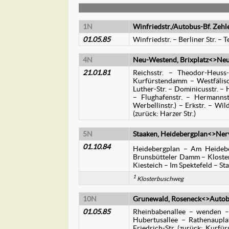
1N
Winfriedstr./Autobus-Bf. Zehl
01.05.85
Winfriedstr. – Berliner Str. –
4N
Neu-Westend, Brixplatz<>Neuk
21.01.81
Reichsstr. – Theodor-Heus
Kurfürstendamm – Westfälisch
Luther-Str. – Dominicusstr. –
– Flughafenstr. – Hermannstr
Werbellinstr.) – Erkstr. – Wil
(zurück: Harzer Str.)
5N
Staaken, Heidebergplan<>Ner
01.10.84
Heidebergplan – Am Heideb
Brunsbütteler Damm – Klosterst
Kiesteich – Im Spektefeld – Sta
1
Klosterbuschweg
10N
Grunewald, Roseneck<>Autobu
01.05.85
Rheinbabenallee – wenden – 
Hubertusallee – Rathenaupla
Friedrich-Str. (zurück: Kurfür