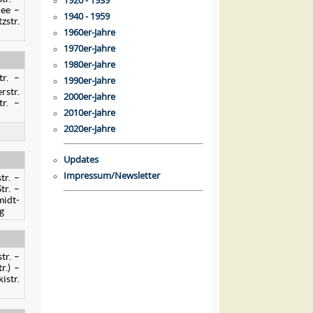
1920 - 1939
lee –
1940 - 1959
zstr.
1960er-Jahre
1970er-Jahre
1980er-Jahre
tr. –
1990er-Jahre
rstr.
2000er-Jahre
tr. –
2010er-Jahre
2020er-Jahre
Updates
Impressum/Newsletter
tr. –
tr. –
midt-
g
tr. –
r.) –
istr.