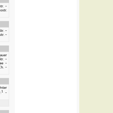
tr. –
ostr.
tr. –
tr. –
lauer
tr. –
lee –
Ch. –
Unter
1
.
–