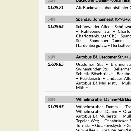
52N
Buckower Damm<>Johannistha
01.05.71
Alt-Buckow – Johannisthaler 
54N
Spandau, Johannesstift<>U+S 
01.05.85
Schönwalder Allee – Schönwalde
– Ruhlebener Str. – Charlo
Charlottenburger Ch.) – Spand
Str. – Spandauer Damm – Lu
Hardenbergplatz – Hertzallee
61N
Autobus-Bf. Usedomer Str.<>U
27.09.85
Usedomer Str. – Brunnenstr
Swinemünder Str. – Bellermanns
Schleife Bösebrücke – Bornholm
– Residenzstr. – Lindauer All
Autobus-Bf. Müllerstr. – Mülle
Mühle
62N
Wilhelmsruher Damm/Märkisch
01.05.85
Wilhelmsruher Damm – Treu
Wilhelmsruher Damm – Oranie
Autobus-Bf. Müllerstr. – Mül
Tegeler Weg – Osnabrücker St
Turmstr. – Gotzkowskystr. – G
Suhr-Allee – Ernst-Reuter-Pla