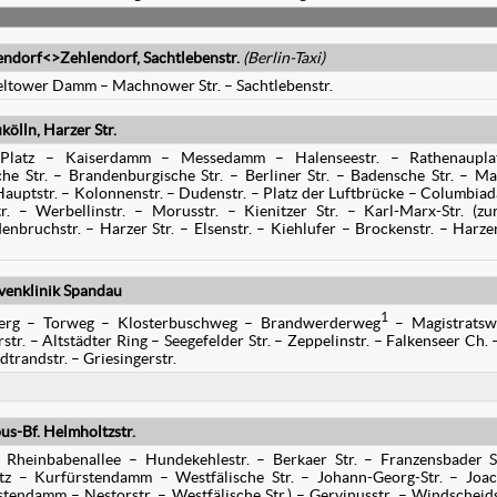
endorf<>Zehlendorf, Sachtlebenstr.
(Berlin-Taxi)
 Teltower Damm – Machnower Str. – Sachtlebenstr.
ölln, Harzer Str.
s-Platz – Kaiserdamm – Messedamm – Halenseestr. – Rathenaupla
e Str. – Brandenburgische Str. – Berliner Str. – Badensche Str. – Ma
 Hauptstr. – Kolonnenstr. – Dudenstr. – Platz der Luftbrücke – Columbi
. – Werbellinstr. – Morusstr. – Kienitzer Str. – Karl-Marx-Str. (zu
denbruchstr. – Harzer Str. – Elsenstr. – Kiehlufer – Brockenstr. – Harzer
venklinik Spandau
1
erg – Torweg – Klosterbuschweg – Brandwerderweg
– Magistratsw
r. – Altstädter Ring – Seegefelder Str. – Zeppelinstr. – Falkenseer Ch.
dtrandstr. – Griesingerstr.
s-Bf. Helmholtzstr.
Rheinbabenallee – Hundekehlestr. – Berkaer Str. – Franzensbader S
tz – Kurfürstendamm – Westfälische Str. – Johann-Georg-Str. – Joa
stendamm – Nestorstr. – Westfälische Str.) – Gervinusstr. – Windscheids