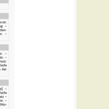
rstr.
eg –
tten-
r. –
tr. –
tr. –
kstr.
leife
n der
d] –
leife
atz –
tr. –
Otto-