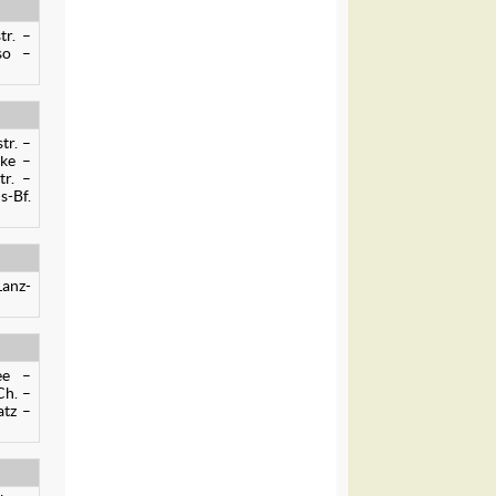
tr. –
so –
tr. –
cke –
tr. –
s-Bf.
Lanz-
ee –
Ch. –
atz –