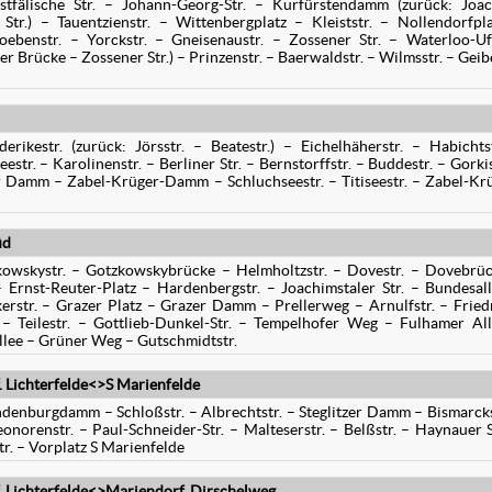
stfälische Str. – Johann-Georg-Str. – Kurfürstendamm (zurück: Joa
 Str.) – Tauentzienstr. – Wittenbergplatz – Kleiststr. – Nollendorfpl
oebenstr. – Yorckstr. – Gneisenaustr. – Zossener Str. – Waterloo-U
er Brücke – Zossener Str.) – Prinzenstr. – Baerwaldstr. – Wilmsstr. – Geibe
erikestr. (zurück: Jörsstr. – Beatestr.) – Eichelhäherstr. – Habichts
str. – Karolinenstr. – Berliner Str. – Bernstorffstr. – Buddestr. – Gorkis
 Damm – Zabel-Krüger-Damm – Schluchseestr. – Titiseestr. – Zabel-Kr
üd
zkowskystr. – Gotzkowskybrücke – Helmholtzstr. – Dovestr. – Dovebrü
– Ernst-Reuter-Platz – Hardenbergstr. – Joachimstaler Str. – Bundesal
ckerstr. – Grazer Platz – Grazer Damm – Prellerweg – Arnulfstr. – Fried
. – Teilestr. – Gottlieb-Dunkel-Str. – Tempelhofer Weg – Fulhamer Al
llee – Grüner Weg – Gutschmidtstr.
Lichterfelde<>S Marienfelde
ndenburgdamm – Schloßstr. – Albrechtstr. – Steglitzer Damm – Bismarcks
eonorenstr. – Paul-Schneider-Str. – Malteserstr. – Belßstr. – Haynauer S
tr. – Vorplatz S Marienfelde
Lichterfelde<>Mariendorf, Dirschelweg