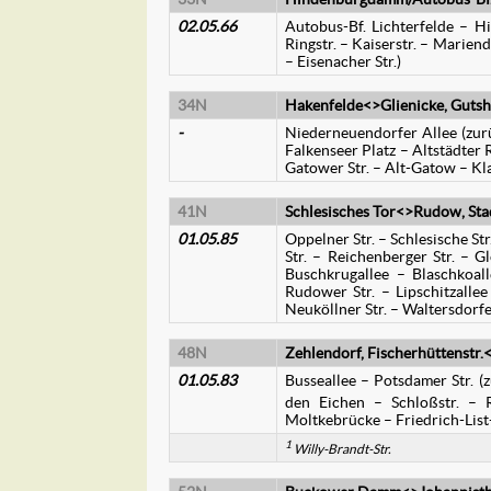
02.05.66
Autobus-Bf. Lichterfelde – H
Ringstr. – Kaiserstr. – Marien
– Eisenacher Str.)
34N
Hakenfelde<>Glienicke, Gutsh
-
Niederneuendorfer Allee (zurü
Falkenseer Platz – Altstädter R
Gatower Str. – Alt-Gatow – 
41N
Schlesisches Tor<>Rudow, Sta
01.05.85
Oppelner Str. – Schlesische Str.
Str. – Reichenberger Str. – G
Buschkrugallee – Blaschkoal
Rudower Str. – Lipschitzalle
Neuköllner Str. – Waltersdorfe
48N
Zehlendorf, Fischerhüttenstr.
01.05.83
Busseallee – Potsdamer Str. (z
den Eichen – Schloßstr. – R
Moltkebrücke – Friedrich-List-
1
Willy-Brandt-Str.