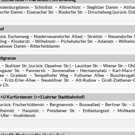
indenburgdamm – Schloßstr. – Albrechtstr. – Steglitzer Damm – Atillas
dorfer Damm – Eisenacher Str. – Rixdorfer Str. – Dirschelweg (zurück: Did
of
ck: Eschenweg – Niederneuendorfer Allee) – Streitstr. – Neuendorfer S
ing – Klosterstr. – Wilhelmstr. – Pichelsdorfer Str. – Adamstr. – Wilhelms
Kladower Damm – Ritterfelddamm
dtgrenze
 – Skalitzer Str. (zurück: Oppelner Str.) – Lausitzer Str. – Wiener Str. – Oh
logauer Str. – Pannierstr. – Sonnenallee – Hermannplatz – Karl-Marx-S
lee – Gradestr. – Tempelhofer Weg – Fulhamer Allee – Buschkrugal
e – Fritz-Erler-Allee – Neuköllner Str. – Alt-Rudow – Groß-Ziethener-
r Ch.
<>U Kurfürstenstr. (<>S Lehrter Stadtbahnhof)
urück: Fischerhüttenstr. – Bergmannstr. – Busseallee) – Berliner Str. – 
heinstr. – Hauptstr. – Potsdamer Str. – Entlastungsstr. – Moltkestr
Ufer – Invalidenstr.