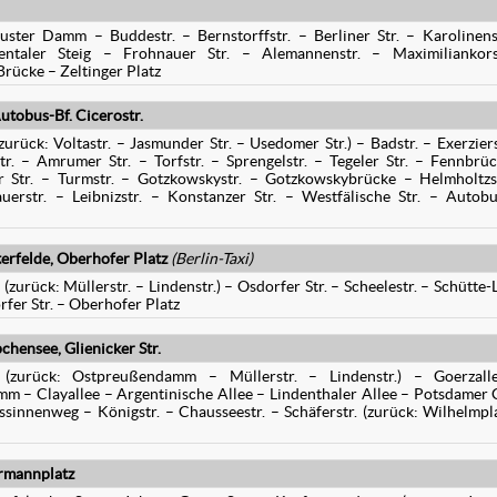
ter Damm – Buddestr. – Bernstorffstr. – Berliner Str. – Karolinens
taler Steig – Frohnauer Str. – Alemannenstr. – Maximiliankor
Brücke – Zeltinger Platz
tobus-Bf. Cicerostr.
urück: Voltastr. – Jasmunder Str. – Usedomer Str.) – Badstr. – Exerziers
str. – Amrumer Str. – Torfstr. – Sprengelstr. – Tegeler Str. – Fennbrü
r Str. – Turmstr. – Gotzkowskystr. – Gotzkowskybrücke – Helmholtzs
rstr. – Leibnizstr. – Konstanzer Str. – Westfälische Str. – Autobu
terfelde, Oberhofer Platz
(Berlin-Taxi)
urück: Müllerstr. – Lindenstr.) – Osdorfer Str. – Scheelestr. – Schütte-
rfer Str. – Oberhofer Platz
chensee, Glienicker Str.
 (zurück: Ostpreußendamm – Müllerstr. – Lindenstr.) – Goerzall
– Clayallee – Argentinische Allee – Lindenthaler Allee – Potsdamer 
sinnenweg – Königstr. – Chausseestr. – Schäferstr. (zurück: Wilhelmpl
rmannplatz