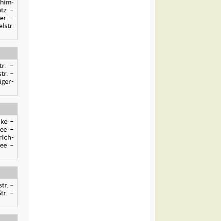
chim-
atz –
fer –
lstr.
tr. –
tr. –
üger-
cke –
lee –
rich-
lee –
tr. –
tr. –