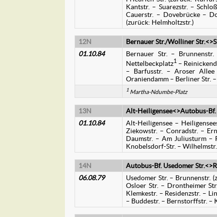
Kantstr. – Suarezstr. – Schl
Cauerstr. – Dovebrücke – Dove
(zurück: Helmholtzstr.)
12N
Bernauer Str./Wolliner Str.<>
01.10.84
Bernauer Str. – Brunnenstr.
1
Nettelbeckplatz
– Reinickendo
– Barfusstr. – Aroser Alle
Oraniendamm – Berliner Str. – 
1
Martha-Ndumbe-Platz
13N
Alt-Heiligensee<>Autobus-Bf.
01.10.84
Alt-Heiligensee – Heiligensees
Ziekowstr. – Conradstr. – Erns
Daumstr. – Am Juliusturm – Fa
Knobelsdorf-Str. – Wilhelmstr
14N
Autobus-Bf. Usedomer Str.<>R
06.08.79
Usedomer Str. – Brunnenstr. (z
Osloer Str. – Drontheimer Str.
Klemkestr. – Residenzstr. – Li
– Buddestr. – Bernstorffstr. –