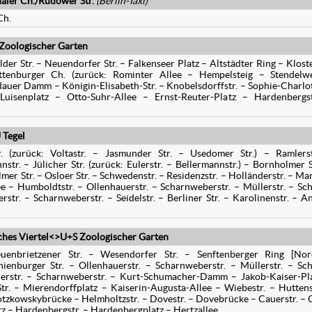
ler Ch./Rudower Str.
(Berlin-Taxi)
Ch.
Zoologischer Garten
r Str. – Neuendorfer Str. – Falkenseer Platz – Altstädter Ring – Kloste
ttenburger Ch. (zurück: Rominter Allee – Hempelsteig – Stendelw
auer Damm – Königin-Elisabeth-Str. – Knobelsdorffstr. – Sophie-Charlo
isenplatz – Otto-Suhr-Allee – Ernst-Reuter-Platz – Hardenbergst
 Tegel
. (zurück: Voltastr. – Jasmunder Str. – Usedomer Str.) – Ramlers
tr. – Jülicher Str. (zurück: Eulerstr. – Bellermannstr.) – Bornholmer S
er Str. – Osloer Str. – Schwedenstr. – Residenzstr. – Holländerstr. – Mar
ee – Humboldtstr. – Ollenhauerstr. – Scharnweberstr. – Müllerstr. – Sch
rstr. – Scharnweberstr. – Seidelstr. – Berliner Str. – Karolinenstr. – A
es Viertel<>U+S Zoologischer Garten
enbrietzener Str. – Wesendorfer Str. – Senftenberger Ring [Nor
nburger Str. – Ollenhauerstr. – Scharnweberstr. – Müllerstr. – Sch
lerstr. – Scharnweberstr. – Kurt-Schumacher-Damm – Jakob-Kaiser-Pl
r. – Mierendorffplatz – Kaiserin-Augusta-Allee – Wiebestr. – Huttens
otzkowskybrücke – Helmholtzstr. – Dovestr. – Dovebrücke – Cauerstr. – 
tz – Hardenbergstr. – Hardenbergplatz – Hertzallee