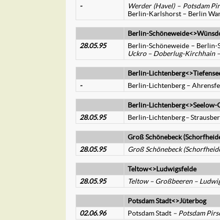
-
Werder (Havel)
– Potsdam Pi
Berlin-Karlshorst – Berlin War
Berlin-Schöneweide<>Wünsdo
28.05.95
Berlin-Schöneweide – Berlin-S
Uckro – Doberlug-Kirchhain –
Berlin-Lichtenberg<>Tiefense
-
Berlin-Lichtenberg – Ahrensf
Berlin-Lichtenberg<>Seelow
28.05.95
Berlin-Lichtenberg
–
Strausber
Groß Schönebeck (Schorfheid
28.05.95
Groß Schönebeck (Schorfheid
Teltow<>Ludwigsfelde
28.05.95
Teltow
– Großbeeren –
Ludwig
Potsdam Stadt<>Jüterbog
02.06.96
Potsdam Stadt
– Potsdam Pirsc