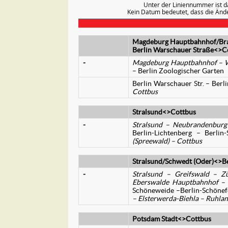
Unter der Liniennummer ist d
Kein Datum bedeutet, dass die Änder
Magdeburg Hauptbahnhof/Bra
Berlin Warschauer Straße
<>C
-
Magdeburg Hauptbahnhof
– W
– Berlin Zoologischer Garten
Berlin Warschauer Str. – Berl
Cottbus
Stralsund<>Cottbus
-
Stralsund
–
Neubrandenbur
Berlin-Lichtenberg – Berlin
(Spreewald) – Cottbus
Stralsund/Schwedt (Oder)<>Be
-
Stralsund – Greifswald – 
Eberswalde Hauptbahnhof –
Schöneweide –Berlin-Schönef
– Elsterwerda-Biehla – Ruhlan
Potsdam Stadt
<>Cottbus