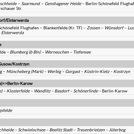
rschheide – Saarmund – Genshagener Heide
– Berlin-Schönefeld Flugha
schauer Str.
rf/Elsterwerda
chönefeld Flughafen – Blankenfelde (Kr. TF)
– Zossen – Wünsdorf – Lu
 Elsterwerda
e
elde
– Blumberg (b Bln) – Werneuchen – Tiefensee
-Gusow/Kostrzyn
g –
Müncheberg (Mark)
– Werbig –
Gorgast
– Küstrin-Kietz – Kostrzyn
e)<>Berlin-Karow
e)
–
Klosterfelde – Wandlitz – Basdorf – Schönerlinde –
Berlin-Karow
sfelde
hheide – Schwielochsee – Beelitz Stadt – Treuenbrietzen – Jüterbog