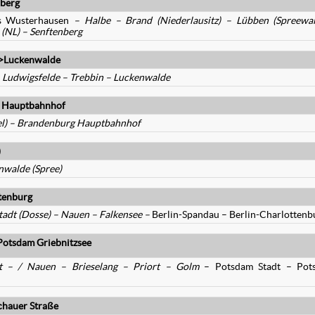
nberg
gs Wusterhausen
– Halbe – Brand (Niederlausitz) – Lübben (Spreewa
 (NL) – Senftenberg
<>Luckenwalde
 Ludwigsfelde – Trebbin – Luckenwalde
 Hauptbahnhof
el) – Brandenburg Hauptbahnhof
)
nwalde (Spree)
tenburg
adt (Dosse) – Nauen – Falkensee –
Berlin-Spandau – Berlin-Charlottenb
Potsdam Griebnitzsee
rt
– /
Nauen – Brieselang
–
Priort – Golm
– Potsdam Stadt – Pot
chauer Straße