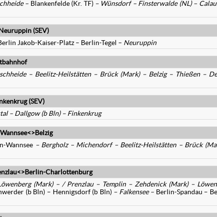
chheide
–
Blankenfelde (Kr. TF)
–
Wünsdorf
–
Finsterwalde (NL)
– Calau
>Neuruppin (SEV)
erlin Jakob-Kaiser-Platz – Berlin-Tegel –
Neuruppin
tbahnhof
schheide – Beelitz-Heilstätten – Brück (Mark) – Belzig – Thießen – D
nkenkrug (SEV)
tal – Dallgow (b Bln) – Finkenkrug
n-Wannsee<>Belzig
lin-Wannsee
– Bergholz – Michendorf – Beelitz-Heilstätten – Brück (Ma
enzlau<>Berlin-Charlottenburg
Löwenberg (Mark) – / Prenzlau – Templin – Zehdenick (Mark) – Löwe
werder (b Bln) – Hennigsdorf (b Bln)
– Falkensee –
Berlin-Spandau – Be