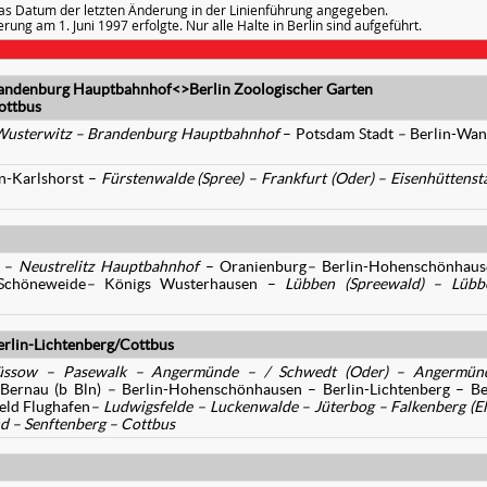
as Datum der letzten Änderung in der Linienführung angegeben.
ung am 1. Juni 1997 erfolgte. Nur alle Halte in Berlin sind aufgeführt.
ndenburg Hauptbahnhof<>Berlin Zoologischer Garten
ottbus
usterwitz –
Brandenburg Hauptbahnhof
– Potsdam Stadt
–
Berlin-Wan
in-Karlshorst –
Fürstenwalde (Spree)
– Frankfurt (Oder) –
Eisenhüttenst
g –
Neustrelitz Hauptbahnhof
– Oranienburg
–
Berlin-Hohenschönhaus
-Schöneweide
–
Königs Wusterhausen –
Lübben (Spreewald)
– Lübb
rlin-Lichtenberg/Cottbus
Züssow – Pasewalk – Angermünde – / Schwedt (Oder) – Angermün
Bernau (b Bln)
–
Berlin-Hohenschönhausen – Berlin-Lichtenberg – Be
eld Flughafen
– Ludwigsfelde – Luckenwalde – Jüterbog – Falkenberg (El
d – Senftenberg – Cottbus