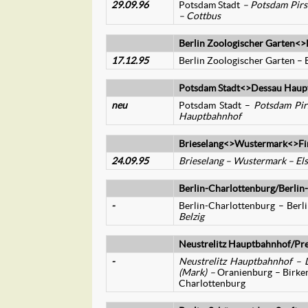
29.09.96
Potsdam Stadt
– Potsdam Pirs
– Cottbus
Berlin Zoologischer Garten<
17.12.95
Berlin Zoologischer Garten – B
Potsdam Stadt<>Dessau Haup
neu
Potsdam Stadt –
Potsdam Pir
Hauptbahnhof
Brieselang<>Wustermark<>Fi
24.09.95
Brieselang – Wustermark – Els
Berlin-Charlottenburg/Berli
-
Berlin-Charlottenburg – Ber
Belzig
Neustrelitz Hauptbahnhof/Pr
-
Neustrelitz Hauptbahnhof – 
(Mark) –
Oranienburg – Birken
Charlottenburg