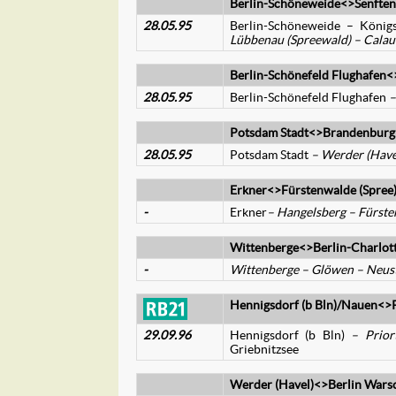
Berlin-Schöneweide<>Senfte
28.05.95
Berlin-Schöneweide – Köni
Lübbenau (Spreewald) – Calau
Berlin-Schönefeld Flughafen
28.05.95
Berlin-Schönefeld Flughafen
–
Potsdam Stadt<>Brandenburg
28.05.95
Potsdam Stadt
– Werder (Hav
Erkner<>
Fürstenwalde (Spree
-
Erkner
– Hangelsberg –
Fürste
Wittenberge<>Berlin-Charlot
-
Wittenberge – Glöwen – Neust
Hennigsdorf (b Bln)/Nauen<>
29.09.96
Hennigsdorf (b Bln)
– Prio
Griebnitzsee
Werder (Havel)<>Berlin Wars