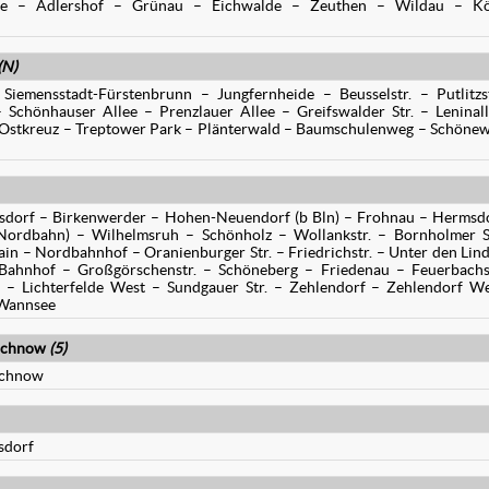
ide – Adlershof – Grünau – Eichwalde – Zeuthen – Wildau – Kö
(N)
emensstadt-Fürstenbrunn – Jungfernheide – Beusselstr. – Putlitzs
chönhauser Allee – Prenzlauer Allee – Greifswalder Str. – Leninal
 – Ostkreuz – Treptower Park – Plänterwald – Baumschulenweg – Schöne
gsdorf – Birkenwerder – Hohen-Neuendorf (b Bln) – Frohnau – Hermsd
Nordbahn) – Wilhelmsruh – Schönholz – Wollankstr. – Bornholmer S
 – Nordbahnhof – Oranienburger Str. – Friedrichstr. – Unter den Lin
Bahnhof – Großgörschenstr. – Schöneberg – Friedenau – Feuerbachs
n – Lichterfelde West – Sundgauer Str. – Zehlendorf – Zehlendorf W
 Wannsee
achnow
(5)
achnow
sdorf