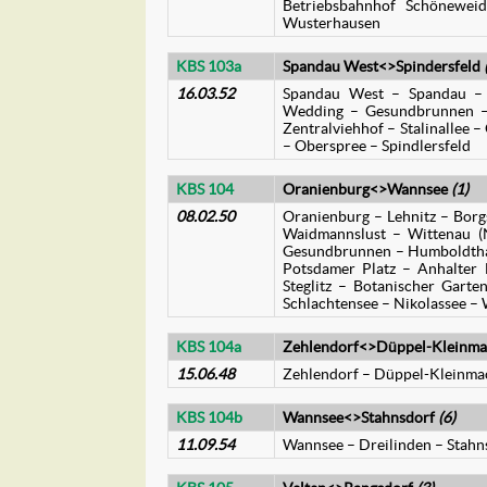
Betriebsbahnhof Schönewe
Wusterhausen
KBS 103a
Spandau West<>Spindersfeld
16.03.52
Spandau West – Spandau – Si
Wedding – Gesundbrunnen – S
Zentralviehhof – Stalinallee
– Oberspree – Spindlersfeld
KBS 104
Oranienburg<>Wannsee
(1)
08.02.50
Oranienburg – Lehnitz – Bor
Waidmannslust – Wittenau (
Gesundbrunnen – Humboldthain
Potsdamer Platz – Anhalter 
Steglitz – Botanischer Garte
Schlachtensee – Nikolassee –
KBS 104a
Zehlendorf<>Düppel-Kleinm
15.06.48
Zehlendorf – Düppel-Kleinm
KBS 104b
Wannsee<>Stahnsdorf
(6)
11.09.54
Wannsee – Dreilinden – Stahn