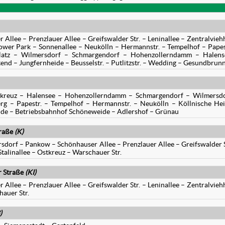
llee – Prenzlauer Allee – Greifswalder Str. – Leninallee – Zentralvieh
tower Park – Sonnenallee – Neukölln – Hermannstr. – Tempelhof – Papes
latz – Wilmersdorf – Schmargendorf – Hohenzollerndamm – Halens
nd – Jungfernheide – Beusselstr. – Putlitzstr. – Wedding – Gesundbrun
kreuz – Halensee – Hohenzollerndamm – Schmargendorf – Wilmersdo
rg – Papestr. – Tempelhof – Hermannstr. – Neukölln – Köllnische He
e – Betriebsbahnhof Schöneweide – Adlershof – Grünau
raße
(K)
dorf – Pankow – Schönhauser Allee – Prenzlauer Allee – Greifswalder S
Stalinallee – Ostkreuz – Warschauer Str.
 Straße
(KI)
llee – Prenzlauer Allee – Greifswalder Str. – Leninallee – Zentralvieh
hauer Str.
)