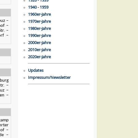
1920 - 1939
1940 - 1959
1960er-Jahre
euz –
1970er-Jahre
hof –
1980er-Jahre
tr. –
orf –
1990er-Jahre
2000er-Jahre
2010er-Jahre
2020er-Jahre
Updates
Impressum/Newsletter
nburg
tr. –
euz –
en –
hkamp
hrter
hof –
de –