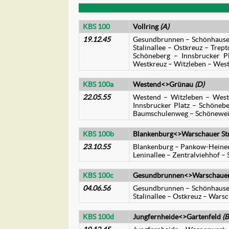
KBS 100
Vollring
(A)
19.12.45
Gesundbrunnen – Schönhauser A
Stalinallee – Ostkreuz – Trep
Schöneberg – Innsbrucker P
Westkreuz – Witzleben – Weste
KBS 100a
Westend<>Grünau
(D)
22.05.55
Westend – Witzleben – West
Innsbrucker Platz – Schönebe
Baumschulenweg – Schöneweid
KBS 100b
Blankenburg<>Warschauer St
23.10.55
Blankenburg – Pankow-Heiners
Leninallee – Zentralviehhof – 
KBS 100c
Gesundbrunnen<>Warschauer
04.06.56
Gesundbrunnen – Schönhauser A
Stalinallee – Ostkreuz – Warsc
KBS 100d
Jungfernheide<>Gartenfeld
(B