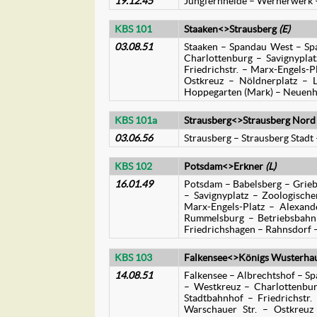
19.12.45
Jungfernheide – Wernerwerk –
KBS 101
Staaken<>Strausberg
(E)
03.08.51
Staaken – Spandau West – Spa
Charlottenburg – Savignyplat
Friedrichstr. – Marx-Engels-
Ostkreuz – Nöldnerplatz – L
Hoppegarten (Mark) – Neuenhag
KBS 101a
Strausberg<>Strausberg Nord
03.06.56
Strausberg – Strausberg Stadt
KBS 102
Potsdam<>Erkner
(L)
16.01.49
Potsdam – Babelsberg – Grieb
– Savignyplatz – Zoologische
Marx-Engels-Platz – Alexand
Rummelsburg – Betriebsbahn
Friedrichshagen – Rahnsdorf 
KBS 103
Falkensee<>Königs Wusterha
14.08.51
Falkensee – Albrechtshof – Sp
– Westkreuz – Charlottenburg
Stadtbahnhof – Friedrichstr
Warschauer Str. – Ostkreu