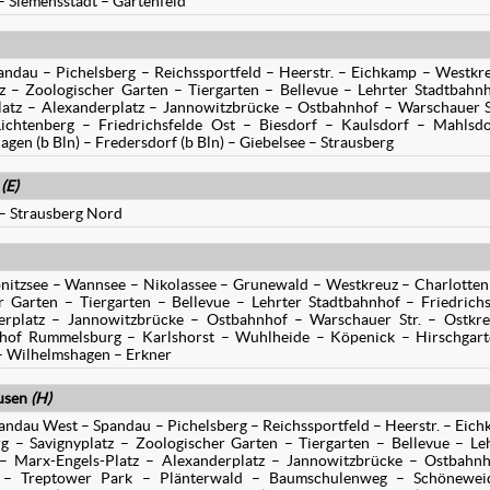
 Siemensstadt – Gartenfeld
ndau – Pichelsberg – Reichssportfeld – Heerstr. – Eichkamp – Westkr
z – Zoologischer Garten – Tiergarten – Bellevue – Lehrter Stadtbahn
Platz – Alexanderplatz – Jannowitzbrücke – Ostbahnhof – Warschauer S
ichtenberg – Friedrichsfelde Ost – Biesdorf – Kaulsdorf – Mahlsd
en (b Bln) – Fredersdorf (b Bln) – Giebelsee – Strausberg
(E)
 – Strausberg Nord
nitzsee – Wannsee – Nikolassee – Grunewald – Westkreuz – Charlotte
r Garten – Tiergarten – Bellevue – Lehrter Stadtbahnhof – Friedrichs
erplatz – Jannowitzbrücke – Ostbahnhof – Warschauer Str. – Ostkr
hof Rummelsburg – Karlshorst – Wuhlheide – Köpenick – Hirschgart
– Wilhelmshagen – Erkner
usen
(H)
andau West – Spandau – Pichelsberg – Reichssportfeld – Heerstr. – Eic
 – Savignyplatz – Zoologischer Garten – Tiergarten – Bellevue – Le
. – Marx-Engels-Platz – Alexanderplatz – Jannowitzbrücke – Ostbahn
z – Treptower Park – Plänterwald – Baumschulenweg – Schönewei