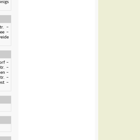
nigs
tr. –
lee –
weide
orf –
tr. –
den –
tr. –
est –