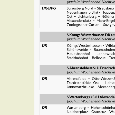
(auch im Wochenend-Nachtve
DR/BVG
Strausberg Nord – Strausberg 
Neuenhagen (b Bln) – Hoppegar
Ost – Lichtenberg – Nöldner
Alexanderplatz – Marx-Engels
Zoologischer Garten – Savign
S Königs Wusterhausen DR<>S
(auch im Wochenend-Nachtve
DR
Königs Wusterhausen – Wildau
Schöneweide – Baumschulenw
Hauptbahnhof – Jannowitzbr
Stadtbahnhof – Bellevue – Tie
S Ahrensfelde<>S+U Friedrichs
(auch im Wochenend-Nachtver
DR
Ahrensfelde – Otto-Winzer-S
Friedrichsfelde Ost – Lich
Jannowitzbrücke – Alexanderpl
S Wartenberg<>S+U Alexander
(auch im Wochenend-Nachtver
DR
Wartenberg – Hohenschönhaus
Nöldnerplatz – Ostkreuz – Wa