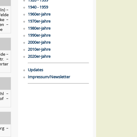
1920 - 1939
1940 - 1959
ln) –
1960er-Jahre
felde
cke –
1970er-Jahre
ten –
1980er-Jahre
ee
1990er-Jahre
2000er-Jahre
2010er-Jahre
ide –
2020er-Jahre
r. –
rter
Updates
Impressum/Newsletter
uhl –
of –
erg –