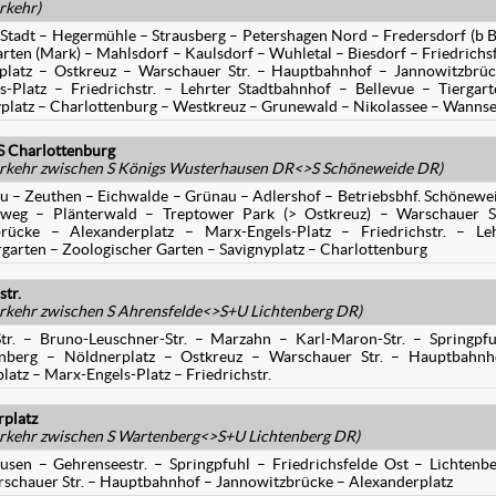
rkehr)
Stadt – Hegermühle – Strausberg – Petershagen Nord – Fredersdorf (b B
ten (Mark) – Mahlsdorf – Kaulsdorf – Wuhletal – Biesdorf – Friedrichs
platz – Ostkreuz – Warschauer Str. – Hauptbahnhof – Jannowitzbrü
-Platz – Friedrichstr. – Lehrter Stadtbahnhof – Bellevue – Tiergar
yplatz – Charlottenburg – Westkreuz – Grunewald – Nikolassee – Wanns
 Charlottenburg
rkehr zwischen S Königs Wusterhausen DR<>S Schöneweide DR)
 – Zeuthen – Eichwalde – Grünau – Adlershof – Betriebsbhf. Schönewe
eg – Plänterwald – Treptower Park (> Ostkreuz) – Warschauer St
ücke – Alexanderplatz – Marx-Engels-Platz – Friedrichstr. – Leh
rgarten – Zoologischer Garten – Savignyplatz – Charlottenburg
tr.
kehr zwischen S Ahrensfelde<>S+U Lichtenberg DR)
tr. – Bruno-Leuschner-Str. – Marzahn – Karl-Maron-Str. – Springpf
tenberg – Nöldnerplatz – Ostkreuz – Warschauer Str. – Hauptbahnh
atz – Marx-Engels-Platz – Friedrichstr.
platz
kehr zwischen S Wartenberg<>S+U Lichtenberg DR)
en – Gehrenseestr. – Springpfuhl – Friedrichsfelde Ost – Lichtenb
rschauer Str. – Hauptbahnhof – Jannowitzbrücke – Alexanderplatz