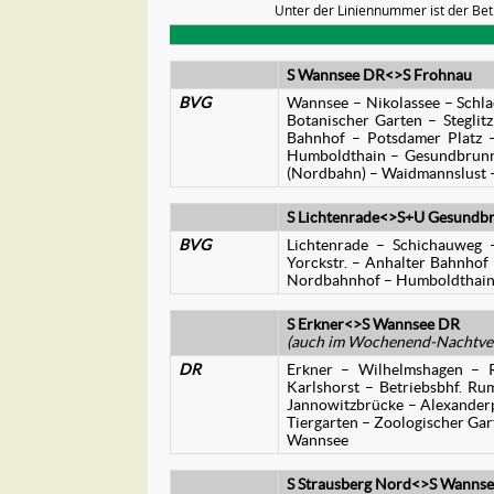
Unter der Liniennummer ist der Bet
S Wannsee DR<>S Frohnau
BVG
Wannsee – Nikolassee – Schla
Botanischer Garten – Steglit
Bahnhof – Potsdamer Platz –
Humboldthain – Gesundbrunne
(Nordbahn) – Waidmannslust 
S Lichtenrade<>S+U Gesundb
BVG
Lichtenrade – Schichauweg 
Yorckstr. – Anhalter Bahnhof 
Nordbahnhof – Humboldthain
S Erkner<>S Wannsee DR
(auch im Wochenend-Nachtver
DR
Erkner – Wilhelmshagen – R
Karlshorst – Betriebsbhf. R
Jannowitzbrücke – Alexanderpl
Tiergarten – Zoologischer Gar
Wannsee
S Strausberg Nord<>S Wanns