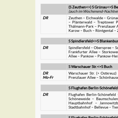
(S Zeuthen<>) S Grünau<>S B
(auch im Wochenend-Nachtver
DR
Zeuthen – Eichwalde – Grüna
– Plänterwald – Treptower Pa
Thälmann-Park – Prenzlauer 
Karow – Buch – Röntgental – Z
S Spindlersfeld<>S Blankenbu
DR
Spindlersfeld – Oberspree – 
Frankfurter Allee – Storkowe
Allee – Pankow – Pankow-Hei
S Warschauer Str.<>S Buch
DR
Warschauer Str. (> Ostkreuz)
Mo-Fr
Prenzlauer Allee – Schönhaus
S Flughafen Berlin-Schönefel
DR
Flughafen Berlin-Schönefeld 
Schöneweide – Baumschulenw
Hauptbahnhof – Jannowitzbr
Stadtbahnhof – Bellevue – Tie
S Flughafen Berlin-Schönefe