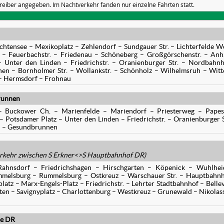
reiber angegeben. Im Nachtverkehr fanden nur einzelne Fahrten statt.
chtensee – Mexikoplatz – Zehlendorf – Sundgauer Str. – Lichterfelde W
z – Feuerbachstr. – Friedenau – Schöneberg – Großgörschenstr. – Anh
 Unter den Linden – Friedrichstr. – Oranienburger Str. – Nordbahn
n – Bornholmer Str. – Wollankstr. – Schönholz – Wilhelmsruh – Wit
– Hermsdorf – Frohnau
runnen
– Buckower Ch. – Marienfelde – Mariendorf – Priesterweg – Papest
– Potsdamer Platz – Unter den Linden – Friedrichstr. – Oranienburger S
 – Gesundbrunnen
kehr zwischen S Erkner<>S Hauptbahnhof DR)
ahnsdorf – Friedrichshagen – Hirschgarten – Köpenick – Wuhlhei
ummelsburg – Rummelsburg – Ostkreuz – Warschauer Str. – Hauptbahn
atz – Marx-Engels-Platz – Friedrichstr. – Lehrter Stadtbahnhof – Belle
ten – Savignyplatz – Charlottenburg – Westkreuz – Grunewald – Nikolas
ee DR