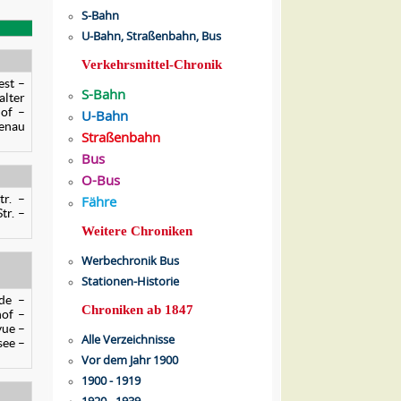
S-Bahn
U-Bahn, Straßenbahn, Bus
Verkehrsmittel-Chronik
est –
S-Bahn
alter
hof –
U-Bahn
tenau
Straßenbahn
Bus
O-Bus
r. –
Fähre
tr. –
Weitere Chroniken
Werbechronik Bus
Stationen-Historie
de –
Chroniken ab 1847
hof –
vue –
Alle Verzeichnisse
see –
Vor dem Jahr 1900
1900 - 1919