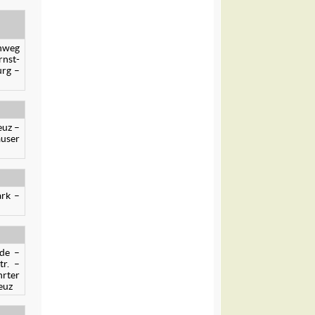
enweg
rnst-
urg –
euz –
auser
ark –
ide –
r. –
rter
euz