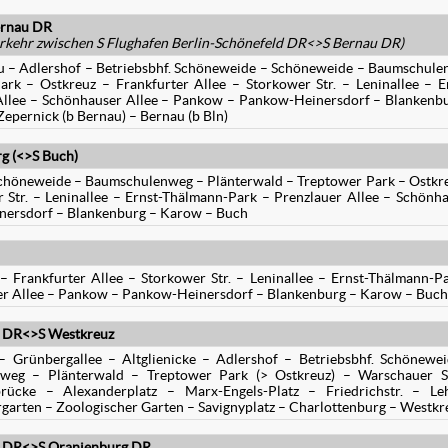
ernau DR
kehr zwischen S Flughafen Berlin-Schönefeld DR<>S Bernau DR)
u – Adlershof – Betriebsbhf. Schöneweide – Schöneweide – Baumschul
rk – Ostkreuz – Frankfurter Allee – Storkower Str. – Leninallee – E
Allee – Schönhauser Allee – Pankow – Pankow-Heinersdorf – Blankenb
epernick (b Bernau) – Bernau (b Bln)
rg (<>S Buch)
Schöneweide – Baumschulenweg – Plänterwald – Treptower Park – Ostkr
r Str. – Leninallee – Ernst-Thälmann-Park – Prenzlauer Allee – Schönh
nersdorf – Blankenburg – Karow – Buch
 – Frankfurter Allee – Storkower Str. – Leninallee – Ernst-Thälmann-P
er Allee – Pankow – Pankow-Heinersdorf – Blankenburg – Karow – Buch
d DR<>S Westkreuz
– Grünbergallee – Altglienicke – Adlershof – Betriebsbhf. Schönewe
eg – Plänterwald – Treptower Park (> Ostkreuz) – Warschauer St
ücke – Alexanderplatz – Marx-Engels-Platz – Friedrichstr. – Leh
rgarten – Zoologischer Garten – Savignyplatz – Charlottenburg – Westkr
ld DR<>S Oranienburg DR