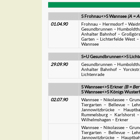
S Frohnau<>S Wannsee
(A = A
01.04.90
Frohnau – Hermsdorf – Waidma
Gesundbrunnen – Humboldthain
Anhalter Bahnhof – Großgörsc
Garten – Lichterfelde West –
Wannsee
S+U Gesundbrunnen<>S Licht
29.09.90
Gesundbrunnen – Humboldthain
Anhalter Bahnhof – Yorckstr
Lichtenrade
S Wannsee<>S Erkner
(B = Ber
S Wannsee<>S Königs Wuster
02.07.90
Wannsee – Nikolassee – Grune
Tiergarten – Bellevue – Lehr
Jannowitzbrücke – Hauptb
Rummelsburg – Karlshorst –
Wilhelmshagen – Erkner
Wannsee – Nikolassee – Grune
Tiergarten – Bellevue – Lehr
Jannowitzbrücke – Hauptbah