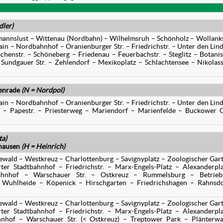
dler)
nnslust – Wittenau (Nordbahn) – Wilhelmsruh – Schönholz – Wollanks
 – Nordbahnhof – Oranienburger Str. – Friedrichstr. – Unter den Lin
henstr. – Schöneberg – Friedenau – Feuerbachstr. – Steglitz – Botani
 Sundgauer Str. – Zehlendorf – Mexikoplatz – Schlachtensee – Nikolas
enrade
(N = Nordpol)
 – Nordbahnhof – Oranienburger Str. – Friedrichstr. – Unter den Lin
. – Papestr. – Priesterweg – Mariendorf – Marienfelde – Buckower 
ta)
hausen
(H = Heinrich)
wald – Westkreuz – Charlottenburg – Savignyplatz – Zoologischer Gar
ter Stadtbahnhof – Friedrichstr. – Marx-Engels-Platz – Alexanderpl
ahnhof – Warschauer Str. – Ostkreuz – Rummelsburg – Betriebs
 Wuhlheide – Köpenick – Hirschgarten – Friedrichshagen – Rahnsdo
wald – Westkreuz – Charlottenburg – Savignyplatz – Zoologischer Gar
ter Stadtbahnhof – Friedrichstr. – Marx-Engels-Platz – Alexanderpl
nhof – Warschauer Str. (< Ostkreuz) – Treptower Park – Plänterwa