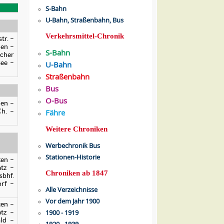
S-Bahn
U-Bahn, Straßenbahn, Bus
Verkehrsmittel-Chronik
tr. –
den –
S-Bahn
scher
see –
U-Bahn
Straßenbahn
Bus
O-Bus
den –
Ch. –
Fähre
Weitere Chroniken
Werbechronik Bus
Stationen-Historie
ten –
atz –
Chroniken ab 1847
bhf.
rf –
Alle Verzeichnisse
Vor dem Jahr 1900
ten –
atz –
1900 - 1919
ld –