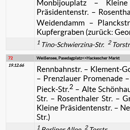
Monbijouplatz – Kleine
Präsidentenstr. – Rosenthal
Weidendamm – Planckstr. 
Kupfergraben (zurück: Georg
1
2
Tino-Schwierzina-Str.
Torst
72
Weißensee, Pasedagplatz<>Hackescher Markt
19.12.66
Rennbahnstr. – Klement-Go
– Prenzlauer Promenade – 
2
Pieck-Str.
– Alte Schönhau
Str. – Rosenthaler Str. – G
Kleine Präsidentenstr. – 
Str.)
1
2
Berliner Allee
Torstr.