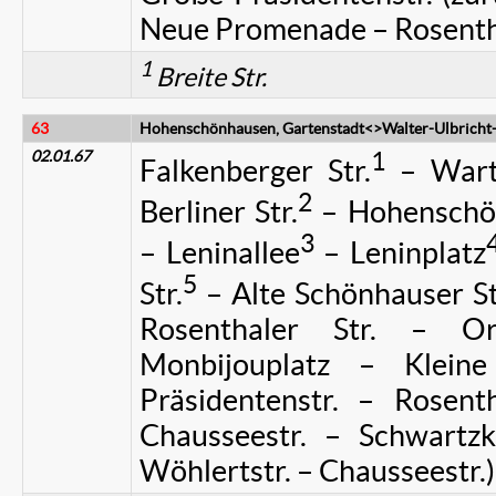
Neue Promenade – Rosentha
1
Breite Str.
63
Hohenschönhausen, Gartenstadt<>Walter-Ulbricht
02.01.67
1
Falkenberger Str.
– Warte
2
Berliner Str.
– Hohenschön
3
– Leninallee
– Leninplatz
5
Str.
– Alte Schönhauser St
Rosenthaler Str. – Ora
Monbijouplatz – Kleine
Präsidentenstr. – Rosenth
Chausseestr. – Schwartzko
Wöhlertstr. – Chausseestr.)