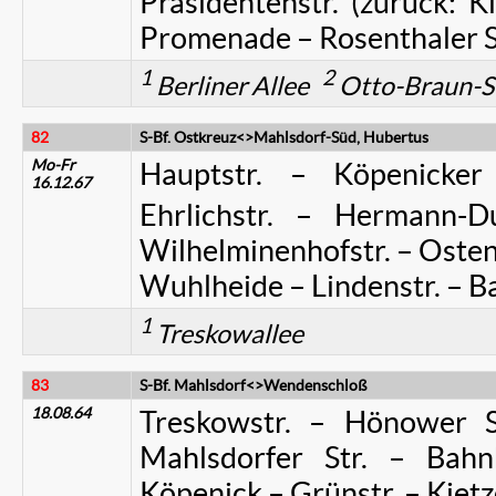
Präsidentenstr. (zurück: K
Promenade – Rosenthaler St
1
2
Berliner Allee
Otto-Braun-S
82
S-Bf. Ostkreuz<>Mahlsdorf-Süd, Hubertus
Mo-Fr
Hauptstr. – Köpenick
16.12.67
Ehrlichstr. – Hermann-Du
Wilhelminenhofstr. – Ostend
Wuhlheide – Lindenstr. – Ba
1
Treskowallee
83
S-Bf. Mahlsdorf<>Wendenschloß
18.08.64
Treskowstr. – Hönower 
Mahlsdorfer Str. – Bahnh
Köpenick – Grünstr. – Kietzer