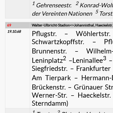
1
2
Gehrenseestr.
Konrad-Wolf
5
der Vereinten Nationen
Torstr
69
Walter-Ulbricht-Stadion<>Johannisthal, Haeckelstr.
19.10.68
Pflugstr. – Wöhlertstr
Schwartzkopffstr. – Pfl
Brunnenstr. – Wilhelm-P
2
3
Leninplatz
–Leninallee
– 
Siegfriedstr. – Frankfurter
Am Tierpark – Hermann-D
Brückenstr. – Grünauer Str
Werner-Str. – Haeckelstr.
Sterndamm)
1
2