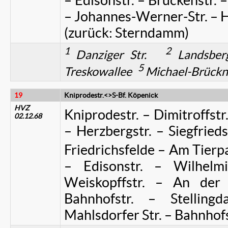
– Edisonstr. – Brückenstr. 
– Johannes-Werner-Str. – H
(zurück: Sterndamm)
1
2
Danziger Str.
Landsbe
5
Treskowallee
Michael-Brückne
19
Kniprodestr.<>S-Bf. Köpenick
HVZ
Kniprodestr. – Dimitroffstr
02.12.68
– Herzbergstr. – Siegfrieds
Friedrichsfelde – Am Tier
– Edisonstr. – Wilhelmi
Weiskopffstr. – An der
Bahnhofstr. – Stelling
Mahlsdorfer Str. – Bahnhofs