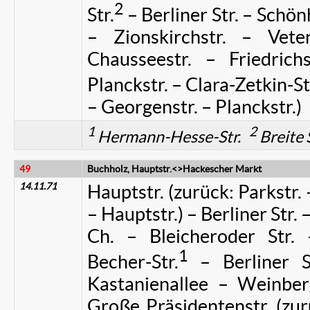
2
Str.
– Berliner Str. – Schö
– Zionskirchstr. – Veter
Chausseestr. – Friedri
Planckstr. – Clara-Zetkin-St
– Georgenstr. – Planckstr.)
1
2
Hermann-Hesse-Str.
Breite 
49
Buchholz, Hauptstr.<>Hackescher Markt
14.11.71
Hauptstr. (zurück: Parkstr. 
– Hauptstr.) – Berliner Str.
Ch. – Bleicheroder Str. 
1
Becher-Str.
– Berliner S
Kastanienallee – Weinber
Große Präsidentenstr. (zur