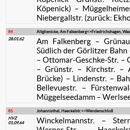
Köpenick) – Müggelheimer
Niebergallstr. (zurück: Ekh
84
Altglienicke, Am Falkenberg<>
Friedrichshagen, Wa
28.01.62
Am Falkenberg – Grünaue
Südlich der Görlitzer Bahn
– Ottomar-Geschke-Str. – 
– Grünstr. – Kirchstr. – 
Brücke) – Lindenstr. – Bah
Bellevuestr. – Fürstenw
Müggelseedamm – Werlsee
85
Johannisthal, Haeckelstr.<>Wendenschloß
HVZ
Winckelmannstr. – Ster
01.09.64
Werner-Str. – Haeckels