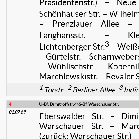
Präsidentenstr.) – Neu
Schönhauser Str. – Wilhelm
– Prenzlauer Allee –
Langhansstr. – Kleme
3
Lichtenberger Str.
– Weiße
– Gürtelstr. – Scharnweberst
– Wühlischstr. – Koperni
Marchlewskistr. – Revaler S
1
2
3
Torstr.
Berliner Allee
Indir
4
U-Bf. Dimitroffstr.<>S-Bf. Warschauer Str.
01.07.69
Eberswalder Str. – Dimitr
Warschauer Str. – March
(zurück: Warschauer Str.)