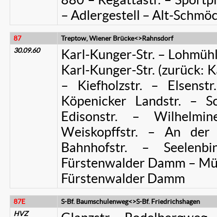
– Adlergestell – Alt-Schmö
87
Treptow, Wiener Brücke<>Rahnsdorf
30.09.60
Karl-Kunger-Str. – Lohmühlen
Karl-Kunger-Str. (zurück: Ka
– Kiefholzstr. – Elsens
Köpenicker Landstr. – Sc
Edisonstr. – Wilhelmin
Weiskopffstr. – An der
Bahnhofstr. – Seelenbi
Fürstenwalder Damm – Müg
Fürstenwalder Damm
87E
S-Bf. Baumschulenweg<>S-Bf. Friedrichshagen
HVZ