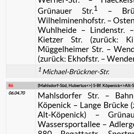
1
Grünauer Str.
– Brück
Wilhelminenhofstr. – Ostend
Wuhlheide – Lindenstr. –
Kietzer Str. (zurück: K
Müggelheimer Str. – Wende
(zurück: Ekhofstr. – Wende
1
Michael-Brückner-Str.
86
(Mahlsdorf-Süd, Hubertus<>) S-Bf. Köpenick<>Alt
06.04.70
Mahlsdorfer Str. – Bahnh
Köpenick – Lange Brücke (z
Alt-Köpenick) – Grüna
Wassersportallee – Adlerge
880 – Regattastr. – Sport