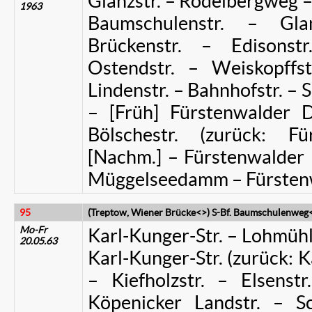
Glanzstr. – Rodelbergweg –
1963
Baumschulenstr. – Glan
Brückenstr. – Edisonst
Ostendstr. – Weiskopff
Lindenstr. – Bahnhofstr. – S
– [Früh] Fürstenwalde
Bölschestr. (zurück: 
[Nachm.] – Fürstenwalder 
Müggelseedamm – Fürste
95
(Treptow, Wiener Brücke<>) S-Bf. Baumschulenwe
Mo-Fr
Karl-Kunger-Str. – Lohmühlen
20.05.63
Karl-Kunger-Str. (zurück: Ka
– Kiefholzstr. – Elsens
Köpenicker Landstr. – Sc