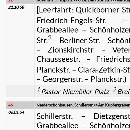
22
Rosenthal, Hauptstr.<>U-Bf. Dimitroffstr. (<>Am Ku
21.10.68
[Leerfahrt: Quickborner S
Friedrich-Engels-Str. –
Grabbeallee – Schönholzer
2
Str.
– Berliner Str. – Schö
– Zionskirchstr. – Veter
Chausseestr. – Friedri
Planckstr. – Clara-Zetkin-St
– Georgenstr. – Planckstr.)
1
2
Pastor-Niemöller-Platz
Brei
46
Niederschönhausen, Schillerstr.<>Am Kupfergrabe
06.01.64
Schillerstr. – Dietzgens
Grabbeallee – Schönholzer