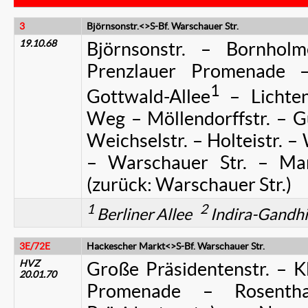
3
Björnsonstr.<>S-Bf. Warschauer Str.
19.10.68
Björnsonstr. – Bornhol
Prenzlauer Promenade –
1
Gottwald-Allee
– Lichten
Weg – Möllendorffstr. – Gü
Weichselstr. – Holteistr. –
– Warschauer Str. – Marc
(zurück: Warschauer Str.)
1
2
Berliner Allee
Indira-Gandhi-
3E/72E
Hackescher Markt<>S-Bf. Warschauer Str.
HVZ
Große Präsidentenstr. – K
20.01.70
Promenade – Rosentha