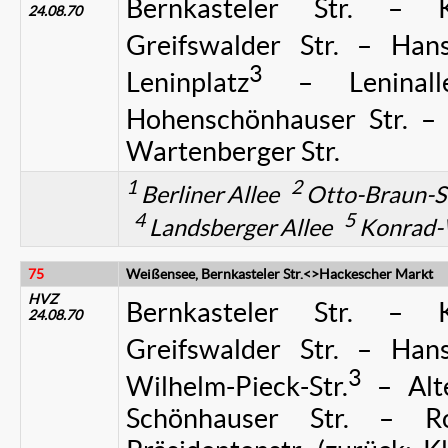
Bernkasteler Str. – Kl
24.08.70
Greifswalder Str. – Hans-
3
Leninplatz
– Leninall
Hohenschönhauser Str. – B
Wartenberger Str.
1
2
Berliner Allee
Otto-Braun-S
4
5
Landsberger Allee
Konrad-W
75
Weißensee, Bernkasteler Str.<>Hackescher Markt
HVZ
Bernkasteler Str. – Kl
24.08.70
Greifswalder Str. – Hans-
3
Wilhelm-Pieck-Str.
– Alte
Schönhauser Str. – R