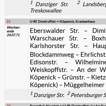
1
2
Danziger Str.
Landsbe
Treskowallee
21
U-Bf. Dimitroffstr.<>Köpenick, Krankenhaus
Wochen-
Eberswalder Str. – Dimitr
ende
24.07.71
Warschauer Str. – Boxh
Karlshorster Str. – Hau
Blockdammweg – Ehrlichstr
Edisonstr. – Wilhelmin
Weiskopffstr. – An der Wu
Köpenick – Grünstr. – Kietzer
Köpenick) – Müggelheimer
1
2
Danziger Str.
Petersburger S