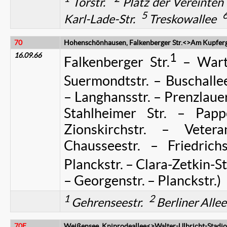
Torstr.
Platz der Vereinte
5
Karl-Lade-Str.
Treskowallee
70
Hohenschönhausen, Falkenberger Str.<>Am Kupfer
16.09.66
1
Falkenberger Str.
– Warte
Suermondtstr. – Buschalle
– Langhansstr. – Prenzlaue
Stahlheimer Str. – Papp
Zionskirchstr. – Vetera
Chausseestr. – Friedri
Planckstr. – Clara-Zetkin-St
– Georgenstr. – Planckstr.)
1
2
Gehrenseestr.
Berliner Alle
70E
Weißensee, Kniprodeallee<>Walter-Ulbricht-Stadi