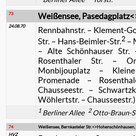
73
Weißensee, Pasedagplatz<
24.08.70
Rennbahnstr. – Klement-Go
2
Str. – Hans-Beimler-Str.
– M
– Alte Schönhauser Str.
Rosenthaler Str. – Ora
Monbijouplatz – Klein
Promenade – Rosenthale
Chausseestr. – Schwartzko
Wöhlertstr. – Chausseestr.)
1
2
Berliner Allee
Otto-Braun-S
74
Weißensee, Bernkasteler Str.<>Hohenschönhausen, F
HVZ