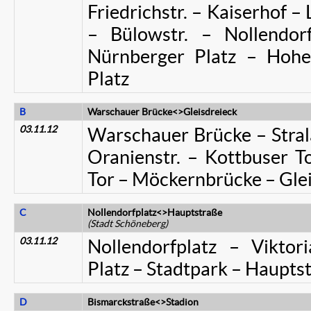
Friedrichstr. – Kaiserhof – 
– Bülowstr. – Nollendor
Nürnberger Platz – Hohen
Platz
B
Warschauer Brücke<>Gleisdreieck
03.11.12
Warschauer Brücke – Strala
Oranienstr. – Kottbuser To
Tor – Möckernbrücke – Gle
C
Nollendorfplatz<>Hauptstraße
(Stadt Schöneberg)
03.11.12
Nollendorfplatz – Viktori
Platz – Stadtpark – Hauptst
D
Bismarckstraße<>Stadion