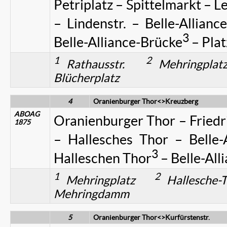
Petriplatz – Spittelmarkt – Le
– Lindenstr. – Belle-Alliance
3
Belle-Alliance-Brücke
– Plat
1
2
Rathausstr.
Mehringpl
Blücherplatz
4
Oranienburger Thor<>Kreuzberg
ABOAG
Oranienburger Thor – Friedric
1875
– Hallesches Thor – Belle-
3
Halleschen Thor
– Belle-Alli
1
2
Mehringplatz
Hallesche
Mehringdamm
5
Oranienburger Thor<>Kurfürstenstr.