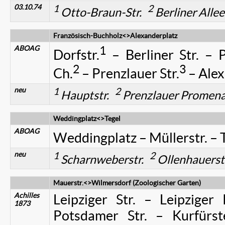
03.10.74
1
2
Otto-Braun-Str.
Berliner Allee
Französisch-Buchholz<>Alexanderplatz
ABOAG
1
Dorfstr.
– Berliner Str. – 
2
3
Ch.
– Prenzlauer Str.
– Alex
neu
1
2
Hauptstr.
Prenzlauer Prome
Weddingplatz<>Tegel
ABOAG
Weddingplatz – Müllerstr. – 
neu
1
2
Scharnweberstr.
Ollenhauerst
Mauerstr.<>Wilmersdorf (Zoologischer Garten)
Achilles
Leipziger Str. – Leipziger
1873
Potsdamer Str. – Kurfürst