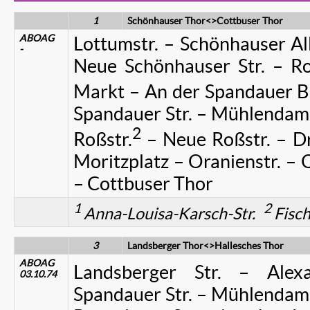
1
Schönhauser Thor<>Cottbuser Thor
ABOAG
Lottumstr. – Schönhauser All
-
Neue Schönhauser Str. – Ro
Markt – An der Spandauer Br
Spandauer Str. – Mühlendamm
2
Roßstr.
– Neue Roßstr. – Dr
Moritzplatz – Oranienstr. – 
– Cottbuser Thor
1
2
Anna-Louisa-Karsch-Str.
Fisc
3
Landsberger Thor<>Hallesches Thor
ABOAG
Landsberger Str. – Alexa
03.10.74
Spandauer Str. – Mühlendamm