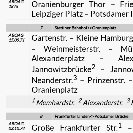
ABOAG
Oranienburger Thor – Fried
1875
Leipziger Platz – Potsdamer 
7
Stettiner Bahnhof<>Oranienplatz
ABOAG
Gartenstr. – Kleine Hamburger
15.05.71
– Weinmeisterstr. – Mün
Alexanderplatz – Al
2
Jannowitzbrücke
– Jannow
3
Neanderstr.
– Prinzenstr. –
Oranienplatz
1
2
3
Memhardstr.
Alexanderstr.
H
8
Frankfurter Linden<>Potsdamer Brücke
ABOAG
1
Große Frankfurter Str.
– 
03.10.74