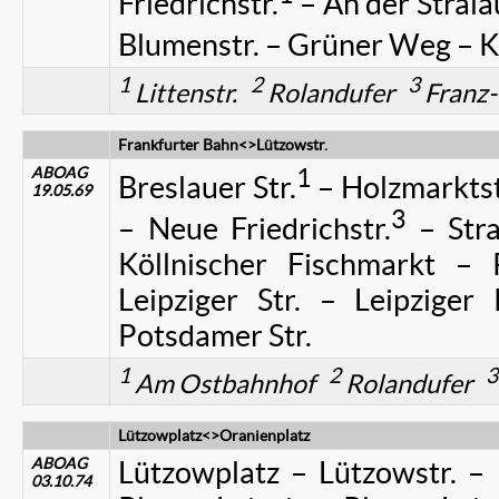
Friedrichstr.
– An der Stral
Blumenstr. – Grüner Weg – K
1
2
3
Littenstr.
Rolandufer
Franz-
Frankfurter Bahn<>Lützowstr.
ABOAG
1
Breslauer Str.
– Holzmarktst
19.05.69
3
– Neue Friedrichstr.
– Stra
Köllnischer Fischmarkt – P
Leipziger Str. – Leipziger
Potsdamer Str.
1
2
3
Am Ostbahnhof
Rolandufer
Lützowplatz<>Oranienplatz
ABOAG
Lützowplatz – Lützowstr. –
03.10.74