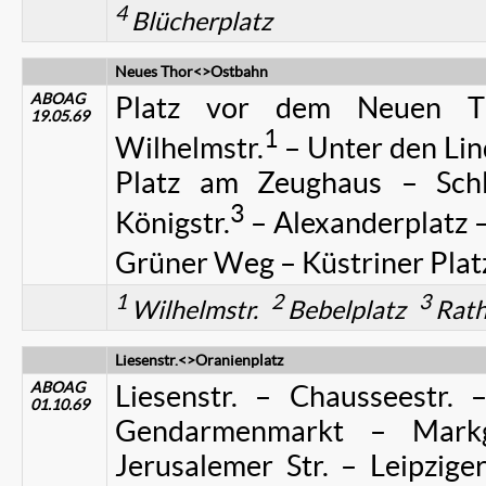
4
Blücherplatz
Neues Thor<>Ostbahn
ABOAG
Platz vor dem Neuen Th
19.05.69
1
Wilhelmstr.
– Unter den Li
Platz am Zeughaus – Schlo
3
Königstr.
– Alexanderplatz –
Grüner Weg – Küstriner Plat
1
2
3
Wilhelmstr.
Bebelplatz
Rath
Liesenstr.<>Oranienplatz
ABOAG
Liesenstr. – Chausseestr. –
01.10.69
Gendarmenmarkt – Markgr
Jerusalemer Str. – Leipzige