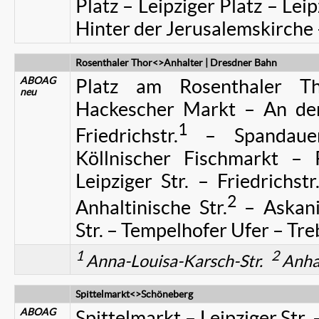
Platz – Leipziger Platz – Leip
Hinter der Jerusalemskirche 
Rosenthaler Thor<>Anhalter | Dresdner Bahn
ABOAG
Platz am Rosenthaler Th
neu
Hackescher Markt – An de
1
Friedrichstr.
– Spandaue
Köllnischer Fischmarkt – P
Leipziger Str. – Friedrichst
2
Anhaltinische Str.
– Askani
Str. – Tempelhofer Ufer – Tre
1
2
Anna-Louisa-Karsch-Str.
Anhal
Spittelmarkt<>Schöneberg
ABOAG
Spittelmarkt – Leipziger Str.