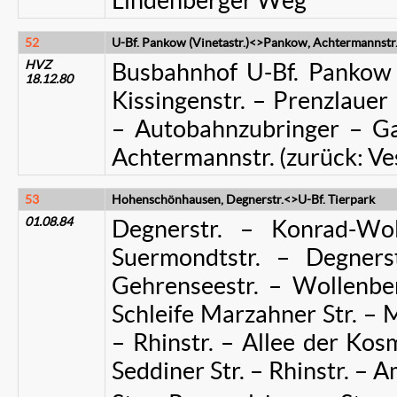
Lindenberger Weg
52
U-Bf. Pankow (Vinetastr.)<>Pankow, Achtermannstr
HVZ
Busbahnhof U-Bf. Pankow (V
18.12.80
Kissingenstr. – Prenzlaue
– Autobahnzubringer – Gal
Achtermannstr. (zurück: Ves
53
Hohenschönhausen, Degnerstr.<>U-Bf. Tierpark
01.08.84
Degnerstr. – Konrad-Wolf
Suermondtstr. – Degners
Gehrenseestr. – Wollenber
Schleife Marzahner Str. – M
– Rhinstr. – Allee der Ko
Seddiner Str. – Rhinstr. – 