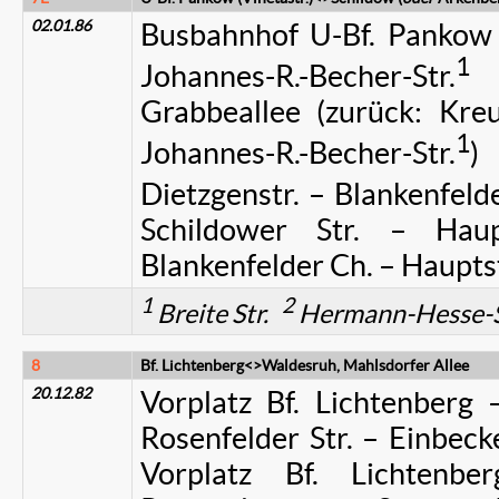
02.01.86
Busbahnhof U-Bf. Pankow (V
1
Johannes-R.-Becher-Str.
–
Grabbeallee (zurück: Kreu
1
Johannes-R.-Becher-Str.
)
Dietzgenstr. – Blankenfelde
Schildower Str. – Ha
Blankenfelder Ch. – Hauptst
1
2
Breite Str.
Hermann-Hesse-
8
Bf. Lichtenberg<>Waldesruh, Mahlsdorfer Allee
20.12.82
Vorplatz Bf. Lichtenberg –
Rosenfelder Str. – Einbecke
Vorplatz Bf. Lichtenbe