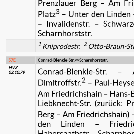
Prenzlauer Berg – Am Fri
3
Platz
– Unter den Linden –
– Invalidenstr. – Schwar
Scharnhorststr.
1
2
Kniprodestr.
Otto-Braun-St
57E
Conrad-Blenkle-Str.<>Scharnhorststr.
HVZ
Conrad-Blenkle-Str. – Ar
02.10.79
2
Dimitroffstr.
– Paul-Heyse-
Am Friedrichshain – Hans-B
Liebknecht-Str. (zurück: P
Berg – Am Friedrichshain) 
den Linden – Friedri
Habersaathstr. – Scharnhor