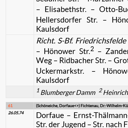
– Elisabethstr. – Otto-Buc
Hellersdorfer Str. – Hön
Kaulsdorf
Richt. S-Bf. Friedrichsfelde
2
– Hönower Str.
– Zanders
Weg – Ridbacher Str. – Grot
Uckermarkstr. – Hönowe
Kaulsdorf
1
2
Blumberger Damm
Heinrich
61
(Schöneiche, Dorfaue<>) Fichtenau, Dr.-Wilhelm-Kü
26.05.74
Dorfaue – Ernst-Thälmann-S
Str. der Jugend – Str. nach