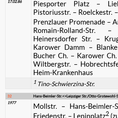
17.02.86
Piesporter Platz – Lie
Pistoriusstr. – Roelckestr.
Prenzlauer Promenade – Am 
Romain-Rolland-Str. 
Heinersdorfer Str. – Kru
Karower Damm – Blanken
Bucher Ch. – Karower Ch. 
Wiltbergstr. – Hobrechtsf
Heim-Krankenhaus
1
Tino-Schwierzina-Str.
32
Hans-Beimler-Str.<>Leipziger Str./Otto-Grotewohl-S
1977
Mollstr. – Hans-Beimler-S
2
Friedenstr. – Leninplatz
(zu