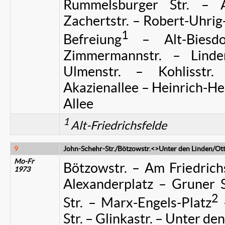
Rummelsburger Str. – Al
Zachertstr. – Robert-Uhrig-
1
Befreiung
– Alt-Biesd
Zimmermannstr. – Linde
Ulmenstr. – Kohlisst
Akazienallee – Heinrich-H
Allee
1
Alt-Friedrichsfelde
9
John-Schehr-Str./Bötzowstr.<>Unter den Linden/Ot
Mo-Fr
Bötzowstr. – Am Friedrich
1973
Alexanderplatz – Gruner 
2
Str. – Marx-Engels-Platz
–
Str. – Glinkastr. – Unter de