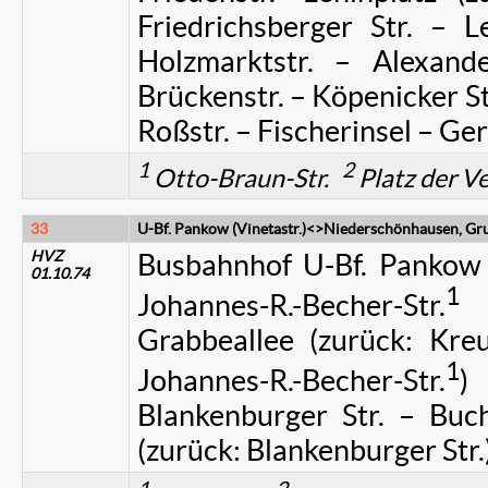
Friedrichsberger Str. – L
Holzmarktstr. – Alexand
Brückenstr. – Köpenicker Str
Roßstr. – Fischerinsel – Ger
1
2
Otto-Braun-Str.
Platz der V
33
U-Bf. Pankow (Vinetastr.)<>Niederschönhausen, Gr
HVZ
Busbahnhof U-Bf. Pankow (V
01.10.74
1
Johannes-R.-Becher-Str.
–
Grabbeallee (zurück: Kreu
1
Johannes-R.-Becher-Str.
)
Blankenburger Str. – Buc
(zurück: Blankenburger Str.