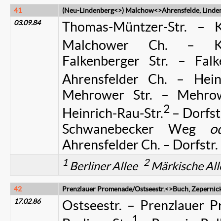
41
(Neu-Lindenberg<>) Malchow<>Ahrensfelde, Linde
03.09.84
Thomas-Müntzer-Str. – K
Malchower Ch. – Klem
Falkenberger Str. – Fal
Ahrensfelder Ch. – Heinr
Mehrower Str. – Mehro
2
Heinrich-Rau-Str.
– Dorfst
Schwanebecker Weg
o
Ahrensfelder Ch. – Dorfstr.
1
2
Berliner Allee
Märkische All
42
Prenzlauer Promenade/Ostseestr.<>Buch, Zepernicke
17.02.86
Ostseestr. – Prenzlauer 
1