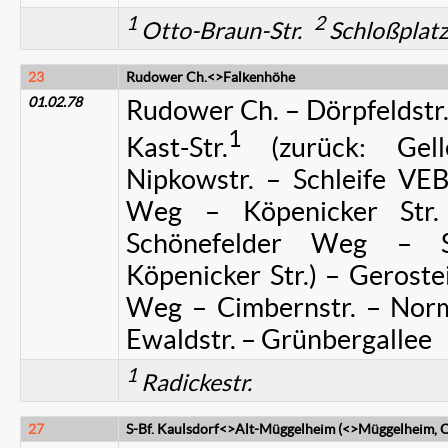
1
2
Otto-Braun-Str.
Schloßplat
23
Rudower Ch.<>Falkenhöhe
01.02.78
Rudower Ch. – Dörpfeldstr.
1
Kast-Str.
(zurück: Gel
Nipkowstr. – Schleife VEB
Weg – Köpenicker Str.
Schönefelder Weg – Sc
Köpenicker Str.) – Geroste
Weg – Cimbernstr. – Norm
Ewaldstr. – Grünbergallee
1
Radickestr.
27
S-Bf. Kaulsdorf<>Alt-Müggelheim (<>Müggelheim, 