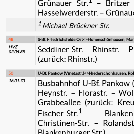
1
Grünauer Str.
– Britzer S
Hasselwerderstr. – Grünaue
1
Michael-Brückner-Str.
48
S-Bf. Friedrichsfelde Ost<>Hohenschönhausen, Marz
HVZ
Seddiner Str. – Rhinstr. – 
02.05.85
(zurück: Rhinstr.)
50
U-Bf. Pankow (Vinetastr.)<>Niederschönhausen, Rol
16.01.73
Busbahnhof U-Bf. Pankow (V
Heynstr. – Florastr. – Wol
Grabbeallee (zurück: Kreu
1
Fischer-Str.
– Blankenbu
Christinen-Str. – Rolands
Blankenburger Str.)