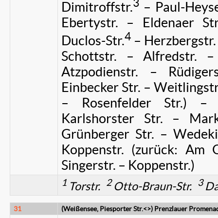
3
Dimitroffstr.
– Paul-Heyse-
Ebertystr. – Eldenaer Str
4
Duclos-Str.
– Herzbergstr. 
Schottstr. – Alfredstr. –
Atzpodienstr. – Rüdiger
Einbecker Str. – Weitlingstr
– Rosenfelder Str.) – 
Karlshorster Str. – Mar
Grünberger Str. – Wedekin
Koppenstr. (zurück: Am 
Singerstr. – Koppenstr.)
1
2
3
Torstr.
Otto-Braun-Str.
Da
31
(Weißensee, Piesporter Str.<>) Prenzlauer Promena