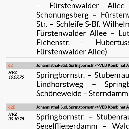
– Fürstenwalder All
Schonungsberg – Fürstenw
Str. – Schleife S-Bf. Wilhe
Fürstenwalder Allee – Luth
Eichenstr. – Hubertus
Fürstenwalder Allee)
62
Johannisthal-Süd, Springbornstr.<>VEB Kombinat A
HVZ
Springbornstr. – Stubenra
10.07.75
Lindhorstweg – Springb
Schöneweide – Sterndamm
62E
Johannisthal-Süd, Springbornstr.<>VEB Kombinat A
HVZ
Springbornstr. – Stubenra
30.10.78
Segelfliegerdamm – Wald