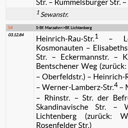
Str. – Rummelsburger Str. –
1
Sewanstr.
54
S-Bf. Marzahn<>Bf. Lichtenberg
03.12.84
1
Heinrich-Rau-Str.
– Len
Kosmonauten – Elisabethst
Str. – Eckermannstr. – K
Bentschener Weg (zurück: 
– Oberfeldstr.) – Heinrich-
4
– Werner-Lamberz-Str.
– 
– Rhinstr. – Str. der Bef
Skandinavische Str. – W
Lichtenberg (zurück: We
Rosenfelder Str.)