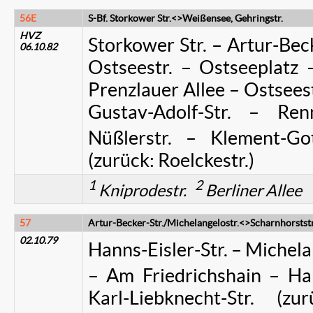
56E
S-Bf. Storkower Str.<>Weißensee, Gehringstr.
HVZ
Storkower Str. – Artur-Beck
06.10.82
Ostseestr. – Ostseeplatz 
Prenzlauer Allee – Ostseest
Gustav-Adolf-Str. – Ren
Nüßlerstr. – Klement-Got
(zurück: Roelckestr.)
1
2
Kniprodestr.
Berliner Allee
57
Artur-Becker-Str./Michelangelostr.<>Scharnhorststr
02.10.79
Hanns-Eisler-Str. – Michela
– Am Friedrichshain – Han
Karl-Liebknecht-Str. (z