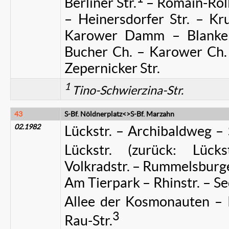
Berliner Str.
– Romain-Roll
– Heinersdorfer Str. – Kr
Karower Damm – Blanken
Bucher Ch. – Karower Ch. 
Zepernicker Str.
1
Tino-Schwierzina-Str.
43
S-Bf. Nöldnerplatz<>S-Bf. Marzahn
02.1982
Lückstr. – Archibaldweg – 
Lückstr. (zurück: Lücks
Volkradstr. – Rummelsburge
Am Tierpark – Rhinstr. – Se
Allee der Kosmonauten – 
3
Rau-Str.