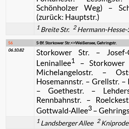
Schönholzer Weg) – Sch
(zurück: Hauptstr.)
1
2
Breite Str.
Hermann-Hesse-S
56
S-Bf. Storkower Str.<>Weißensee, Gehringstr.
06.10.82
Storkower Str. – Josef-
1
Leninallee
– Storkower S
Michelangelostr. – Os
Hosemannstr. – Grellstr. – 
– Goethestr. – Lehders
Rennbahnstr. – Roelckest
3
Gottwald-Allee
– Gehringst
1
2
Landsberger Allee
Kniprode