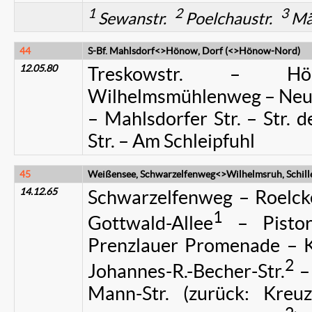
1
2
3
Sewanstr.
Poelchaustr.
Mär
44
S-Bf. Mahlsdorf<>Hönow, Dorf (<>Hönow-Nord)
12.05.80
Treskowstr. – Hö
Wilhelmsmühlenweg – Neuen
– Mahlsdorfer Str. – Str.
Str. – Am Schleipfuhl
45
Weißensee, Schwarzelfenweg<>Wilhelmsruh, Schille
14.12.65
Schwarzelfenweg – Roelcke
1
Gottwald-Allee
– Pistor
Prenzlauer Promenade – Kis
2
Johannes-R.-Becher-Str.
– 
Mann-Str. (zurück: Kreuz