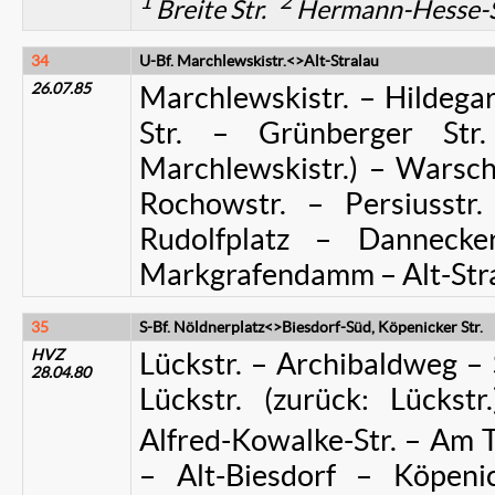
1
2
Breite Str.
Hermann-Hesse-S
34
U-Bf. Marchlewskistr.<>Alt-Stralau
26.07.85
Marchlewskistr. – Hildega
Str. – Grünberger Str.
Marchlewskistr.) – Warscha
Rochowstr. – Persiusstr.
Rudolfplatz – Dannecker
Markgrafendamm – Alt-Stra
35
S-Bf. Nöldnerplatz<>Biesdorf-Süd, Köpenicker Str.
HVZ
Lückstr. – Archibaldweg – 
28.04.80
Lückstr. (zurück: Lückst
Alfred-Kowalke-Str. – Am T
– Alt-Biesdorf – Köpeni