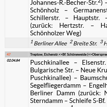
2
Johannes-R.-Becher-Str.
) 
Schönholz – Germanens
Schillerstr. – Hauptstr. 
(zurück: Hertzstr. – H
Schönholzer Weg)
1
2
3
Berliner Allee
Breite Str.
H
47
Treptow, Eichenstr.<>Bf. Schöneweide (<>Oberspre
02.04.84
Puschkinallee – Elsens
Bulgarische Str. – Neue Kru
Puschkinallee) – Baumsch
Segelfliegerdamm – Engelha
Berliner Damm (zurück: Ni
Sterndamm – Schleife S-Bf