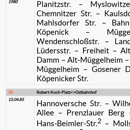
1980
Planitzstr. – Myslowitz
Chemnitzer Str. – Kaulsdo
Mahlsdorfer Str. – Bahnh
Köpenick – Müggel
Wendenschloßstr. – Land
Lüdersstr. – Freiheit – A
Damm – Alt-Müggelheim –
Müggelheim – Gosener D
Köpenicker Str.
30
Robert-Koch-Platz<>Ostbahnhof
15.04.85
Hannoversche Str. – Wilhe
Allee – Prenzlauer Berg –
2
Hans-Beimler-Str.
– Molls