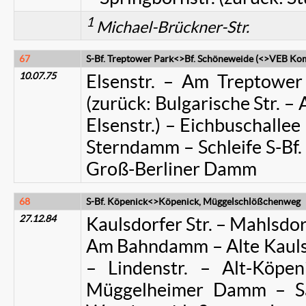
1
Michael-Brückner-Str.
67
S-Bf. Treptower Park<>Bf. Schöneweide (<>VEB Kom
10.07.75
Elsenstr. – Am Treptower
(zurück: Bulgarische Str. –
Elsenstr.) – Eichbuschallee 
Sterndamm – Schleife S-Bf
Groß-Berliner Damm
68
S-Bf. Köpenick<>Köpenick, Müggelschlößchenweg
27.12.84
Kaulsdorfer Str. – Mahlsdorf
Am Bahndamm – Alte Kaulsdo
– Lindenstr. – Alt-Köpe
Müggelheimer Damm – Salv