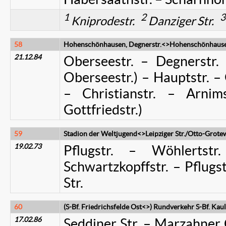
1
2
3
Kniprodestr.
Danziger Str.
58
Hohenschönhausen, Degnerstr.<>Hohenschönhausen
21.12.84
Oberseestr. – Degnerstr. 
Oberseestr.) – Hauptstr. – 
– Christianstr. – Arnims
Gottfriedstr.)
59
Stadion der Weltjugend<>Leipziger Str./Otto-Grotew
19.02.73
Pflugstr. – Wöhlertstr
Schwartzkopffstr. – Pflugstr
Str.
60
(S-Bf. Friedrichsfelde Ost<>) Rundverkehr S-Bf. Kau
17.02.86
Seddiner Str. – Marzahner