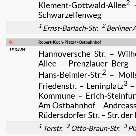
2
Klement-Gottwald-Allee
–
Schwarzelfenweg
1
2
Ernst-Barlach-Str.
Berliner A
40
Robert-Koch-Platz<>Ostbahnhof
15.04.85
Hannoversche Str. – Wilhe
Allee – Prenzlauer Berg –
2
Hans-Beimler-Str.
– Molls
3
Friedenstr. – Leninplatz
– 
Kommune – Erich-Steinfurt
Am Ostbahnhof – Andreasstr
Rüdersdorfer Str. – Str. de
1
2
3
Torstr.
Otto-Braun-Str.
Pl