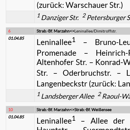
(zurück: Warschauer Str.)
1
2
Danziger Str.
Petersburger S
6
Strab.-Bf. Marzahn<>
Leninallee/Dimitroffstr.
01.04.85
1
Leninallee
– Bruno-Leus
Promenade – Heinrich-R
Altenhofer Str. – Konrad-
Str. – Oderbruchstr. – L
Langenbeckstr (zurück: Lan
1
2
Landsberger Allee
Raoul-Wa
10
Strab.-Bf. Marzahn<>Strab.-Bf. Weißensee
01.04.85
1
Leninallee
– Allee der 