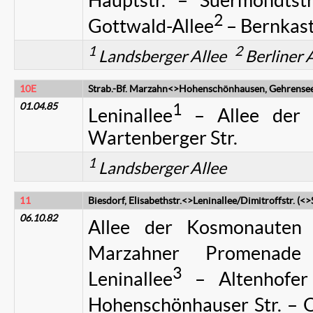
Hauptstr. – Suermondtst
2
Gottwald-Allee
– Bernkaste
1
2
Landsberger Allee
Berliner 
10E
Strab.-Bf. Marzahn<>Hohenschönhausen, Gehrensee
01.04.85
1
Leninallee
– Allee der
Wartenberger Str.
1
Landsberger Allee
11
Biesdorf, Elisabethstr.<>Leninallee/Dimitroffstr. (<
06.10.82
Allee der Kosmonauten –
Marzahner Promenade 
3
Leninallee
– Altenhofer 
Hohenschönhauser Str. – O