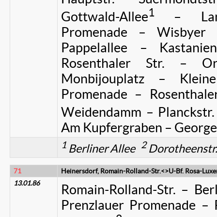
1
Gottwald-Allee
– Langh
Promenade – Wisbyer S
Pappelallee – Kastani
Rosenthaler Str. – Ora
Monbijouplatz – Klein
Promenade – Rosenthaler 
Weidendamm – Planckstr. –
Am Kupfergraben – Georgens
1
2
Berliner Allee
Dorotheenstr
71
Heinersdorf, Romain-Rolland-Str.<>U-Bf. Rosa-Lux
13.01.86
Romain-Rolland-Str. – Berl
Prenzlauer Promenade – P