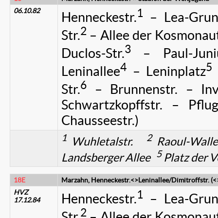
06.10.82
1
Henneckestr.
– Lea-Grund
2
Str.
– Allee der Kosmonaut
3
Duclos-Str.
– Paul-Juniu
4
5
Leninallee
– Leninplatz
6
Str.
– Brunnenstr. – Inva
Schwartzkopffstr. – Pflug
Chausseestr.)
1
2
Wuhletalstr.
Raoul-Wall
5
Landsberger Allee
Platz der 
18E
Marzahn, Henneckestr.<>Leninallee/Dimitroffstr. (<
HVZ
1
Henneckestr.
– Lea-Grund
17.12.84
2
Str.
– Allee der Kosmonaut