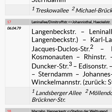
1
2
Treskowallee
Michael-Brück
17
Leninallee/Dimitroffstr.<>Johannisthal, Haeckelstr.
06.04.79
Langenbeckstr. – Leninal
Langenbeckstr.) – Karl-La
2
Jacques-Duclos-Str.
– He
Kosmonauten – Rhinstr.
3
Duncker-Str.
– Edisonstr. 
– Sterndamm – Johannes-W
Winckelmannstr. (zurück: 
1
2
Landsberger Allee
Möllendo
Brückner-Str.
18
Marzahn, Henneckestr.<>Stadion der Weltjugend