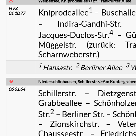
29
Weißensee, Kniprodeallee<>Bf. Frankfurter Allee
HVZ
1
Kniprodeallee
– Buschalle
01.10.77
– Indira-Gandhi-Str. 
4
Jacques‑Duclos-Str.
– Gür
Müggelstr. (zurück: Tr
Scharnweberstr.)
1
2
3
Hansastr.
Berliner Allee
W
46
Niederschönhausen, Schillerstr.<>Am Kupfergrabe
06.01.64
Schillerstr. – Dietzgens
Grabbeallee – Schönholzer
2
Str.
– Berliner Str. – Schö
– Zionskirchstr. – Veter
Chausseestr. – Friedri