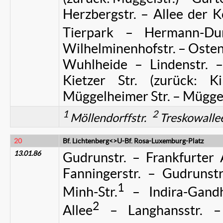
Herzbergstr. – Allee der 
Tierpark – Hermann-Dunc
Wilhelminenhofstr. – Ostend
Wuhlheide – Lindenstr. –
Kietzer Str. (zurück: K
Müggelheimer Str. – Mügg
1
2
Möllendorffstr.
Treskowalle
20
Bf. Lichtenberg<>U-Bf. Rosa-Luxemburg-Platz
13.01.86
Gudrunstr. – Frankfurter A
Fanningerstr. – Gudrunstr
1
Minh-Str.
– Indira-Gandh
2
Allee
– Langhansstr. –