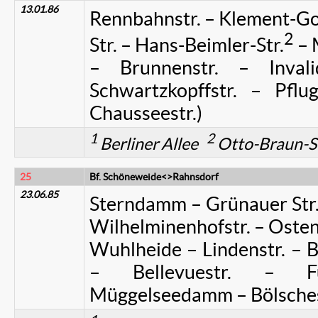
13.01.86
Rennbahnstr. – Klement-Go
2
Str. – Hans-Beimler-Str.
– 
– Brunnenstr. – Invali
Schwartzkopffstr. – Pflug
Chausseestr.)
1
2
Berliner Allee
Otto-Braun-S
25
Bf. Schöneweide<>Rahnsdorf
23.06.85
Sterndamm – Grünauer Str
Wilhelminenhofstr. – Ostend
Wuhlheide – Lindenstr. – B
– Bellevuestr. – 
Müggelseedamm – Bölsches