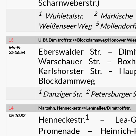
Scharnweberstr.)
1
2
Wuhletalstr.
Märkische
5
Weißenseer Weg
Möllendorff
13
U-Bf. Dimitroffstr.<>Blockdammweg/Hönower Wie
Mo-Fr
Eberswalder Str. – Dimitr
25.06.64
Warschauer Str. – Boxh
Karlshorster Str. – Hau
Blockdammweg
1
2
Danziger Str.
Petersburger S
14
Marzahn, Henneckestr.<>Leninallee/Dimitroffstr.
06.10.82
1
Henneckestr.
– Lea-Gru
Promenade – Heinrich-R