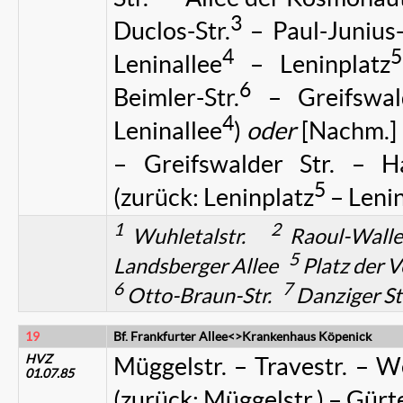
3
Duclos-Str.
– Paul-Junius-S
4
5
Leninallee
– Leninplatz
6
Beimler-Str.
– Greifswald
4
Leninallee
)
oder
[Nachm.] 
– Greifswalder Str. – Ha
5
(zurück: Leninplatz
– Lenin
1
2
Wuhletalstr.
Raoul-Wall
5
Landsberger Allee
Platz der 
6
7
Otto-Braun-Str.
Danziger St
19
Bf. Frankfurter Allee<>Krankenhaus Köpenick
HVZ
Müggelstr. – Travestr. – W
01.07.85
(zurück: Müggelstr.) – Gürte