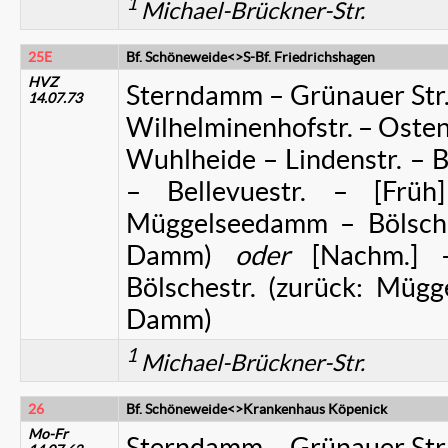
1
Michael-Brückner-Str.
25E
Bf. Schöneweide<>S-Bf. Friedrichshagen
HVZ
Sterndamm – Grünauer Str
14.07.73
Wilhelminenhofstr. – Ostend
Wuhlheide – Lindenstr. – B
– Bellevuestr. – [Frü
Müggelseedamm – Bölsches
Damm)
oder
[Nachm.]
Bölschestr. (zurück: Müg
Damm)
1
Michael-Brückner-Str.
26
Bf. Schöneweide<>Krankenhaus Köpenick
Mo-Fr
Sterndamm – Grünauer Str