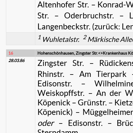
Altenhofer Str. – Konrad-
Str. – Oderbruchstr. – L
Langenbeckstr. (zurück: Len
1
2
Wuhletalstr.
Märkische All
16
Hohenschönhausen, Zingster Str.<>Krankenhaus K
28.03.86
Zingster Str. – Rüdicken
Rhinstr. – Am Tierpark 
Edisonstr. – Wilhelmin
Weiskopffstr. – An der Wu
Köpenick – Grünstr. – Kietzer
Köpenick) – Müggelheime
oder
– Edisonstr. – Brüc
Sterndamm