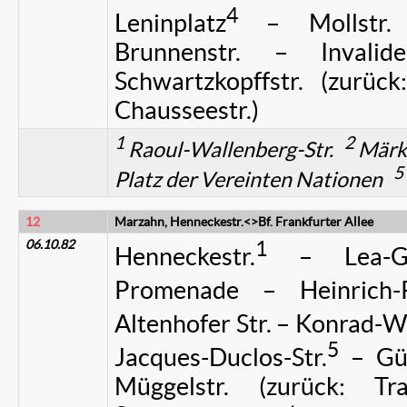
4
Leninplatz
– Mollstr. –
Brunnenstr. – Invalid
Schwartzkopffstr. (zurück
Chausseestr.)
1
2
Raoul-Wallenberg-Str.
Märk
5
Platz der Vereinten Nationen
12
Marzahn, Henneckestr.<>Bf. Frankfurter Allee
06.10.82
1
Henneckestr.
– Lea-Gru
Promenade – Heinrich-R
Altenhofer Str. – Konrad-Wo
5
Jacques-Duclos-Str.
– Gür
Müggelstr. (zurück: Tr