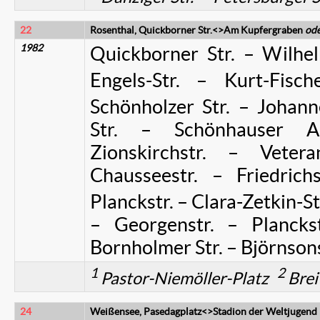
22
Rosenthal, Quickborner Str.<>Am Kupfergraben
od
1982
Quickborner Str. – Wilhe
Engels-Str. – Kurt-Fische
Schönholzer Str. – Johanne
Str. – Schönhauser A
Zionskirchstr. – Vetera
Chausseestr. – Friedri
Planckstr. – Clara-Zetkin-St
– Georgenstr. – Plancks
Bornholmer Str. – Björnsons
1
2
Pastor-Niemöller-Platz
Brei
24
Weißensee, Pasedagplatz<>Stadion der Weltjugend