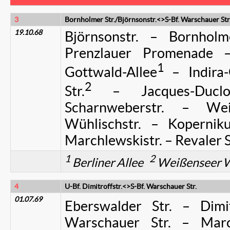
3
Bornholmer Str./Björnsonstr.<>S-Bf. Warschauer Str
19.10.68
Björnsonstr. – Bornhol
Prenzlauer Promenade –
1
Gottwald-Allee
– Indira-
2
Str.
– Jacques-Duclos-
Scharnweberstr. – Wei
Wühlischstr. – Kopernik
Marchlewskistr. – Revaler S
1
2
Berliner Allee
Weißenseer
4
U-Bf. Dimitroffstr.<>S-Bf. Warschauer Str.
01.07.69
Eberswalder Str. – Dimitr
Warschauer Str. – March