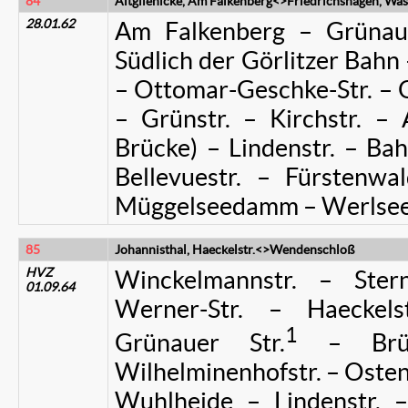
84
Altglienicke, Am Falkenberg<>
Friedrichshagen, Wa
28.01.62
Am Falkenberg – Grünaue
Südlich der Görlitzer Bahn
– Ottomar-Geschke-Str. – 
– Grünstr. – Kirchstr. – 
Brücke) – Lindenstr. – Bah
Bellevuestr. – Fürstenw
Müggelseedamm – Werlsee
85
Johannisthal, Haeckelstr.<>Wendenschloß
HVZ
Winckelmannstr. – Ster
01.09.64
Werner-Str. – Haeckels
1
Grünauer Str.
– Brück
Wilhelminenhofstr. – Ostend
Wuhlheide – Lindenstr. –