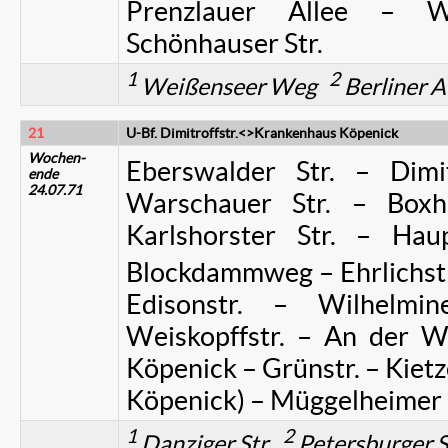
Prenzlauer Allee – Wil
Schönhauser Str.
1
2
Weißenseer Weg
Berliner 
21
U-Bf. Dimitroffstr.<>Krankenhaus Köpenick
Wochen-
Eberswalder Str. – Dimitr
ende
24.07.71
Warschauer Str. – Boxh
Karlshorster Str. – Hau
Blockdammweg – Ehrlichstr
Edisonstr. – Wilhelmin
Weiskopffstr. – An der Wu
Köpenick – Grünstr. – Kietzer
Köpenick) – Müggelheimer
1
2
Danziger Str.
Petersburger S