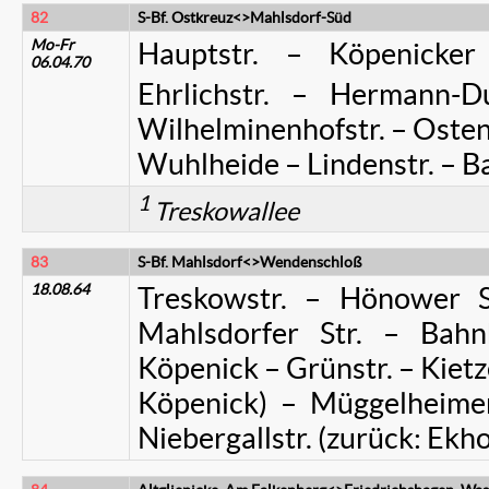
82
S-Bf. Ostkreuz<>Mahlsdorf-Süd
Mo-Fr
Hauptstr. – Köpenick
06.04.70
Ehrlichstr. – Hermann-Du
Wilhelminenhofstr. – Ostend
Wuhlheide – Lindenstr. – Ba
1
Treskowallee
83
S-Bf. Mahlsdorf<>Wendenschloß
18.08.64
Treskowstr. – Hönower 
Mahlsdorfer Str. – Bahnh
Köpenick – Grünstr. – Kietzer
Köpenick) – Müggelheimer
Niebergallstr. (zurück: Ekh