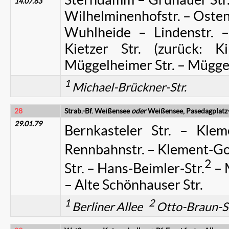
14.07.63
Wilhelminenhofstr. – Ostend
Wuhlheide – Lindenstr. –
Kietzer Str. (zurück: K
Müggelheimer Str. – Mügg
1
Michael-Brückner-Str.
28
Strab.-Bf. Weißensee
oder
Weißensee, Pasedagplatz
29.01.79
Bernkasteler Str. – Klem
Rennbahnstr. – Klement-Go
2
Str. – Hans-Beimler-Str.
– 
– Alte Schönhauser Str.
1
2
Berliner Allee
Otto-Braun-S