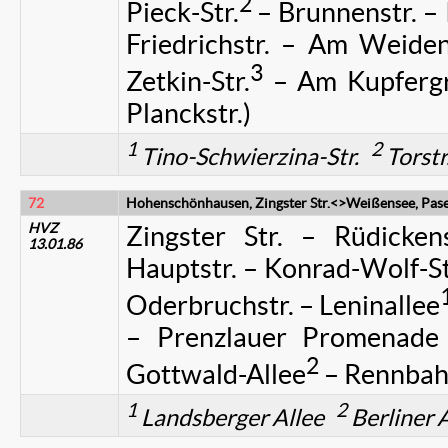
2
Pieck-Str.
– Brunnenstr. – 
Friedrichstr. – Am Weide
3
Zetkin-Str.
– Am Kupfergra
Planckstr.)
1
2
Tino-Schwierzina-Str.
Torst
72
Hohenschönhausen, Zingster Str.<>Weißensee, Pas
HVZ
Zingster Str. – Rüdicken
13.01.86
Hauptstr. – Konrad-Wolf-St
Oderbruchstr. – Leninallee
– Prenzlauer Promenade 
2
Gottwald-Allee
– Rennbah
1
2
Landsberger Allee
Berliner 