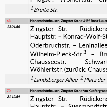
1
Breite Str.
63
Hohenschönhausen, Zingster Str.<>U-Bf. Rosa-Luxe
13.01.86
Zingster Str. – Rüdicken
Hauptstr. – Konrad-Wolf-St
Oderbruchstr. – Leninalle
3
Wilhelm-Pieck-Str.
– Brun
Chausseestr. – Schwart
Wöhlertstr. (zurück: Chauss
1
2
Landsberger Allee
Platz der
70
Hohenschönhausen, Zingster Str.<>Am Kupfergrab
21.12.84
Zingster Str. – Rüdicken
Hauptstr. – Suermondtst