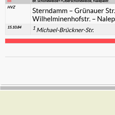
88
Bf. Schöneweide<>Oberschöneweide, Nalepastr.
HVZ
Sterndamm – Grünauer Str
Wilhelminenhofstr. – Nalep
15.10.84
1
Michael-Brückner-Str.