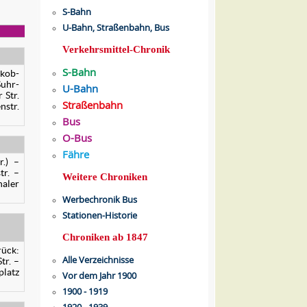
S-Bahn
U-Bahn, Straßenbahn, Bus
Verkehrsmittel-Chronik
S-Bahn
akob-
Suhr-
U-Bahn
 Str.
Straßenbahn
nstr.
Bus
O-Bus
Fähre
r.) –
tr. –
Weitere Chroniken
haler
Werbechronik Bus
Stationen-Historie
Chroniken ab 1847
rück:
Alle Verzeichnisse
tr. –
platz
Vor dem Jahr 1900
1900 - 1919