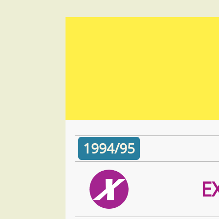
1994/95
E