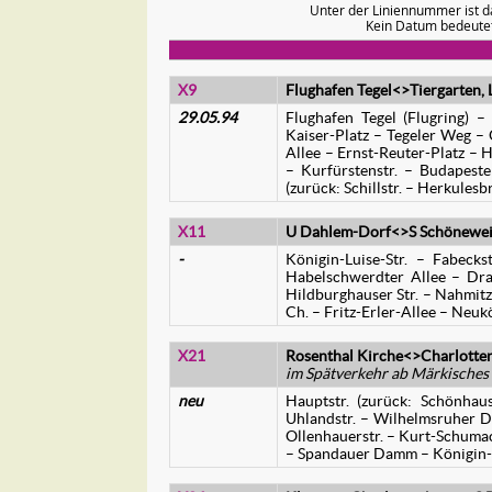
Unter der Liniennummer ist d
Kein Datum bedeutet
X9
Flughafen Tegel<>Tiergarten, 
29.05.94
Flughafen Tegel (Flugring)
Kaiser-Platz – Tegeler Weg – O
Allee – Ernst-Reuter-Platz – 
– Kurfürstenstr. – Budapester
(zurück: Schillstr. – Herkulesb
X11
U Dahlem-Dorf<>S Schönewe
-
Königin-Luise-Str. – Fabeckst
Habelschwerdter Allee – Drak
Hildburghauser Str. – Nahmit
Ch. – Fritz-Erler-Allee – Neuk
X21
Rosenthal Kirche<>Charlotten
im Spätverkehr ab Märkisches 
neu
Hauptstr. (zurück: Schönhau
Uhlandstr. – Wilhelmsruher D
Ollenhauerstr. – Kurt-Schuma
– Spandauer Damm – Königin-