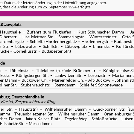
as Datum der letzten Änderung in der Linienführung angegeben.
, dass die Änderung zum 25. September 1994 erfolgte.
Lützowplatz
 – Haupthalle – Zufahrt zum Flughafen – Kurt-Schumacher-Damm – J
lbersstr. – Lise-Meitner-Str. – Sömmeringstr. – Wintersteinstr. – Otto-
Hardenbergstr. – Schleife Hardenbergplatz – Hardenbergstr. – Budapester
 Str. – Lützowufer – Schillstr. – Lützowplatz – Einemstr. – Kurfürste
rücke – Corneliusstr. – Budapester Str.)
ide
r. – Löhleinstr. – Thielallee (zurück: Brümmerstr. – Königin-Luise-St
estr. – Königsberger Str. – Lankwitzer Str. – Lorenzstr. – Mariannens
zer Damm – Buckower Ch. – Marienfelder Ch. – Alt-Buckow – Johannist
öllner Str. – Stubenrauchstr. – Sterndamm – Schleife S Schöneweide
burg, Deutschlandhalle
Viertel, Zerpenschleuser Ring
ser Str. – Hauptstr.) – Wilhelmsruher Damm – Quickborner Str. (zu
amm) – Treuenbrietzener Str. – Wilhelmsruher Damm – Oranienburger S
cher-Damm – Jakob-Kaiser-Platz – Tegeler Weg – Schloßbrücke – Luisen
Elisabeth-Str. – Messedamm