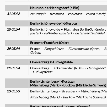
Neuruppin<>Hennigsdorf (b Bln)
31.05.92
Neuruppin – Kremmen – Vehlefanz – Velten (Mark)
Berlin-Schöneweide<>Jüterbog
29.05.94
Berlin-Schöneweide – Flughafen Berlin-Schönefel
(Elster) – Falkenberg (Elster) – Elsterwerda-Biehla]
Erkner<>Frankfurt (Oder)
29.05.94
Erkner –
Fangschleuse – Fürstenwalde (Spree) – Br
Guben]
Oranienburg<>Ludwigsfelde
29.05.94
Oranienburg – Birkenwerder (b Bln)
– Hennigsdorf 
– Ludwigsfelde
Berlin-Lichtenberg<>Kostrzyn
Müncheberg (Mark)<>Buckow (Märkische Schweiz)
23.05.93
Berlin-Lichtenberg – Strausberg
– Müncheberg (Mark
Müncheberg (Mark) – Buckow (Märkische Schweiz)
Berlin-Lichtenberg<>Lübbenau (Spreew)