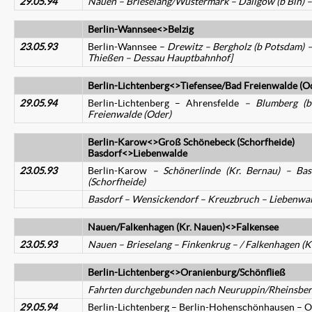
29.05.94
Nauen – Brieselang/Wustermark – Dallgow (b Bln) –
Berlin-Wannsee<>Belzig
23.05.93
Berlin-Wannsee –
Drewitz – Bergholz (b Potsdam) – 
Thießen – Dessau Hauptbahnhof]
Berlin-Lichtenberg<>Tiefensee/Bad Freienwalde (O
29.05.94
Berlin-Lichtenberg – Ahrensfelde
– Blumberg (
Freienwalde (Oder)
Berlin-Karow<>Groß Schönebeck (Schorfheide)
Basdorf<>Liebenwalde
23.05.93
Berlin-Karow
– Schönerlinde (Kr. Bernau) – Ba
(Schorfheide)
Basdorf – Wensickendorf – Kreuzbruch – Liebenwa
Nauen/Falkenhagen (Kr. Nauen)<>Falkensee
23.05.93
Nauen – Brieselang – Finkenkrug – / Falkenhagen (
Berlin-Lichtenberg<>Oranienburg/Schönfließ
Fahrten durchgebunden nach Neuruppin/Rheinsberg
29.05.94
Berlin-Lichtenberg – Berlin-Hohenschönhausen – Or