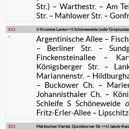
Str.) – Warthestr. – Am T
Str. – Mahlower Str. – Gonfr
X11
U Krumme Lanke<>S Schöneweide (
oder
Gropiussta
-
Argentinische Allee – Fisch
– Berliner Str. – Sund
Finckensteinallee – Ka
Königsberger Str. – Lank
Mariannenstr. – Hildburgh
– Buckower Ch. – Marien
Johannisthaler Ch. – Kö
Schleife S Schöneweide
o
Fritz-Erler-Allee – Lipschitz
X21
Märkisches Viertel, Quickborner Str.<>U Jakob-Kais