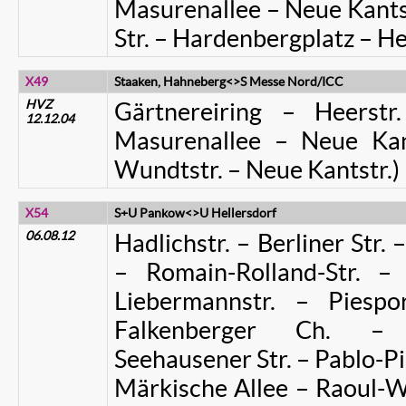
Masurenallee – Neue Kantst
Str. – Hardenbergplatz – He
X49
Staaken, Hahneberg<>S Messe Nord/ICC
HVZ
Gärtnereiring – Heerstr
12.12.04
Masurenallee – Neue Kant
Wundtstr. – Neue Kantstr.)
X54
S+U Pankow<>U Hellersdorf
06.08.12
Hadlichstr. – Berliner Str. 
– Romain-Rolland-Str. –
Liebermannstr. – Piespo
Falkenberger Ch. – V
Seehausener Str. – Pablo-Pic
Märkische Allee – Raoul-W