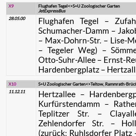
X9
Flughafen Tegel<>S+U Zoologischer Garten
JetExpressBus
28.05.00
Flughafen Tegel – Zufa
Schumacher-Damm – Jakob-
– Max-Dohrn-Str. – Lise-Mei
– Tegeler Weg) – Sömmeri
Otto-Suhr-Allee – Ernst-Re
Hardenbergplatz – Hertzal
X10
S+U Zoologischer Garten<>Teltow, Rammrath-Brück
11.12.11
Hertzallee – Hardenbergp
Kurfürstendamm – Rathen
Teplitzer Str. – Clay
Zehlendorfer Str. – Ho
(zurück: Ruhlsdorfer Platz 