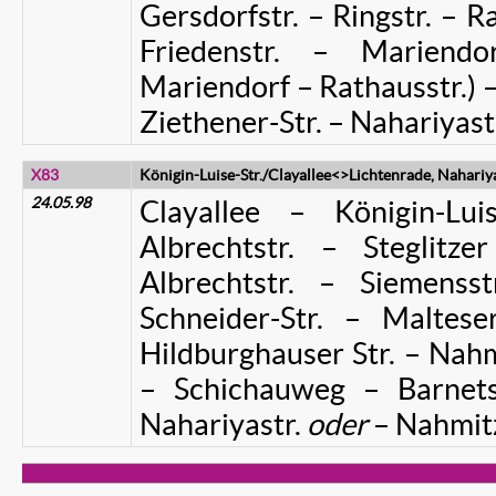
Gersdorfstr. – Ringstr. – R
Friedenstr. – Mariend
Mariendorf – Rathausstr.)
Ziethener-Str. – Nahariyast
X83
Königin-Luise-Str./Clayallee<>Lichtenrade, Nahariyas
24.05.98
Clayallee – Königin-Lui
Albrechtstr. – Steglit
Albrechtstr. – Siemenss
Schneider-Str. – Malteser
Hildburghauser Str. – Nah
– Schichauweg – Barnetst
Nahariyastr.
oder
– Nahmi