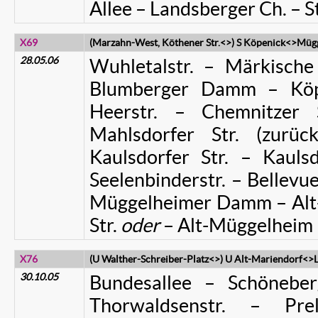
Allee – Landsberger Ch. – St
X69
(Marzahn-West, Köthener Str.<>) S Köpenick<>Mügg
28.05.06
Wuhletalstr. – Märkisch
Blumberger Damm – Köpe
Heerstr. – Chemnitzer 
Mahlsdorfer Str. (zur
Kaulsdorfer Str. – Kaulsd
Seelenbinderstr. – Bellevue
Müggelheimer Damm – Alt
Str.
oder
– Alt-Müggelheim
X76
(U Walther-Schreiber-Platz<>) U Alt-Mariendorf<>L
30.10.05
Bundesallee – Schöneber
Thorwaldsenstr. – Pre