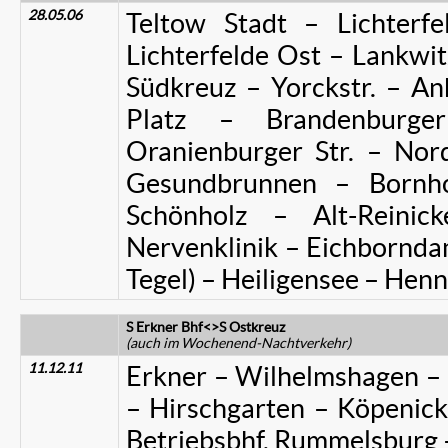
28.05.06
Teltow Stadt – Lichterf
Lichterfelde Ost – Lankwi
Südkreuz – Yorckstr. – A
Platz – Brandenburge
Oranienburger Str. – No
Gesundbrunnen – Bornho
Schönholz – Alt-Reinick
Nervenklinik – Eichbornda
Tegel) – Heiligensee – Henn
S Erkner Bhf<>S Ostkreuz
(auch im Wochenend-Nachtverkehr)
11.12.11
Erkner – Wilhelmshagen – 
– Hirschgarten – Köpenick
Betriebsbhf. Rummelsburg