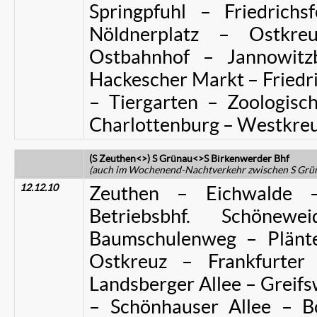
Springpfuhl – Friedrich
Nöldnerplatz – Ostkr
Ostbahnhof – Jannowitz
Hackescher Markt – Friedric
– Tiergarten – Zoologisc
Charlottenburg – Westkre
(S Zeuthen<>) S Grünau<>S Birkenwerder Bhf
(auch im Wochenend-Nachtverkehr zwischen S Grü
12.12.10
Zeuthen – Eichwalde 
Betriebsbhf. Schöne
Baumschulenweg – Plänt
Ostkreuz – Frankfurter
Landsberger Allee – Greifsw
– Schönhauser Allee – B