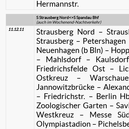
Hermannstr.
S Strausberg Nord<>S Spandau Bhf
(auch im Wochenend-Nachtverkehr)
11.12.11
Strausberg Nord – Strau
Strausberg – Petershagen 
Neuenhagen (b Bln) – Hopp
– Mahlsdorf – Kaulsdor
Friedrichsfelde Ost – Li
Ostkreuz – Warschau
Jannowitzbrücke – Alexan
– Friedrichstr. – Berlin H
Zoologischer Garten – Sav
Westkreuz – Messe Süd
Olympiastadion – Pichelsb