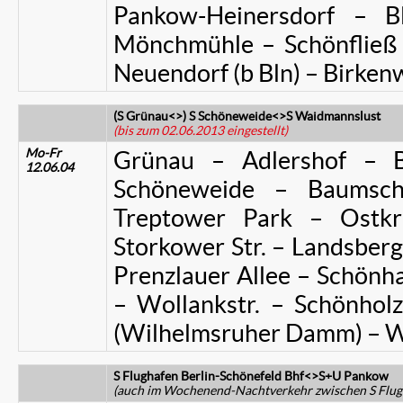
Pankow-Heinersdorf – B
Mönchmühle – Schönfließ 
Neuendorf (b Bln) – Birken
(S Grünau<>) S Schöneweide<>S Waidmannslust
(bis zum 02.06.2013 eingestellt)
Mo-Fr
Grünau – Adlershof – B
12.06.04
Schöneweide – Baumsch
Treptower Park – Ostkr
Storkower Str. – Landsberge
Prenzlauer Allee – Schönha
– Wollankstr. – Schönhol
(Wilhelmsruher Damm) – 
S Flughafen Berlin-Schönefeld Bhf<>S+U Pankow
(auch im Wochenend-Nachtverkehr zwischen S Flugh