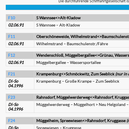
Die durchführende Schifffahrtgesellschaft ist
F10
S Wannsee<>Alt-Kladow
02.06.91
S Wannsee – Alt-Kladow
F11
Oberschöneweide, Wilhelmstrand<>Baumschulenstr
02.06.91
Wilhelmstrand – Baumschulenstr./Fähre
F12
Wendenschloß, Müggelbergallee<>Grünau, Wassers
02.06.91
Müggelbergallee – Wassersportallee
F21
Krampenburg<>Schmöckwitz, Zum Seeblick
(nur in 
Di-So
Krampenburg – Große Krampe – Zum Seeblick
04.1996
F23
Rahnsdorf, Müggelwerderweg<>Rahnsdorf, Krugga
Di-So
Müggelwerderweg – Müggelhort > Neu Helgoland –
04.1996
F24
Müggelheim, Spreewiesen<>Rahnsdorf, Kruggasse
(
Di-So
Spreewiesen – Kruggasse