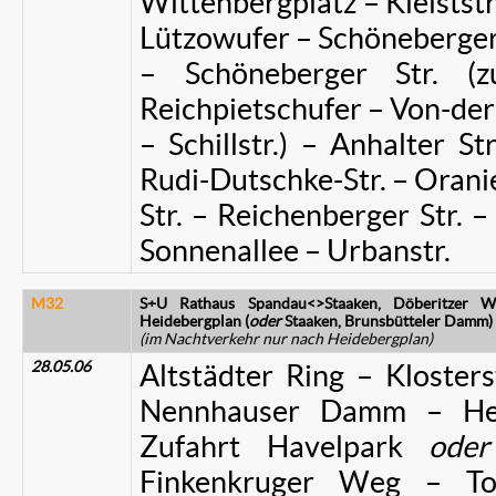
Wittenbergplatz – Kleiststr.
Lützowufer – Schöneberger
– Schöneberger Str. (z
Reichpietschufer – Von-der
– Schillstr.) – Anhalter St
Rudi-Dutschke-Str. – Oranie
Str. – Reichenberger Str. –
Sonnenallee – Urbanstr.
M32
S+U Rathaus Spandau<>Staaken, Döberitzer W
Heidebergplan (
oder
Staaken, Brunsbütteler Damm)
(im Nachtverkehr nur nach Heidebergplan)
28.05.06
Altstädter Ring – Kloster
Nennhauser Damm – Hee
Zufahrt Havelpark
oder
Finkenkruger Weg – T