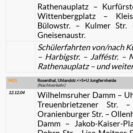
Rathenauplatz – Kurfürs
Wittenbergplatz – Kleis
Bülowstr. – Kulmer Str. 
Gneisenaustr.
Schülerfahrten von/nach K
– Harbigstr. – Jafféstr. 
Rathenauplatz – und weite
M21
Rosenthal, Uhlandstr.<>S+U Jungfernheide
(Nachtverkehr)
12.12.04
Wilhelmsruher Damm – Uhla
Treuenbrietzener Str.
Oranienburger Str. – Ollen
Damm – Jakob-Kaiser-Pl