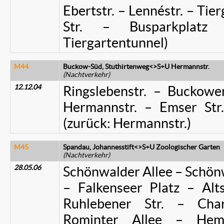
Ebertstr. – Lennéstr. – Ti
Str. – Busparkplatz (
Tiergartentunnel)
M44
Buckow-Süd, Stuthirtenweg<>S+U Hermannstr.
(Nachtverkehr)
12.12.04
Ringslebenstr. – Bucko
Hermannstr. – Emser Str. 
(zurück: Hermannstr.)
M45
Spandau, Johannesstift<>S+U Zoologischer Garten
(Nachtverkehr)
28.05.06
Schönwalder Allee – Schönw
– Falkenseer Platz – Alts
Ruhlebener Str. – Char
Rominter Allee – Hem