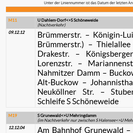
Unter der Liniennummer ist das Datum der letzten Än
M11
U Dahlem-Dorf<>S Schöneweide
(Nachtverkehr)
09.12.12
Brümmerstr. – Königin-Luis
Brümmerstr.) – Thielalle
Drakestr. – Königsberge
Lorenzstr. – Mariannenst
Nahmitzer Damm – Buckowe
Alt-Buckow – Johannisthal
Neuköllner Str. – Stub
Schleife S Schöneweide
M19
S Grunewald<>U Mehringdamm
(im Nachtverkehr nur zwischen S Halensee<>U Me
12.12.04
Am Bahnhof Grunewald – F