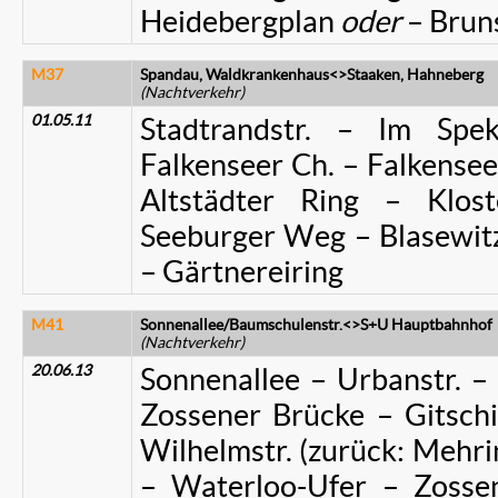
Heidebergplan
oder
– Brun
M37
Spandau, Waldkrankenhaus<>Staaken, Hahneberg
(Nachtverkehr)
01.05.11
Stadtrandstr. – Im Spe
Falkenseer Ch. – Falkense
Altstädter Ring – Klost
Seeburger Weg – Blasewitze
– Gärtnereiring
M41
Sonnenallee/Baumschulenstr.<>S+U Hauptbahnhof
(Nachtverkehr)
20.06.13
Sonnenallee – Urbanstr. – 
Zossener Brücke – Gitschi
Wilhelmstr. (zurück: Mehr
– Waterloo-Ufer – Zossen