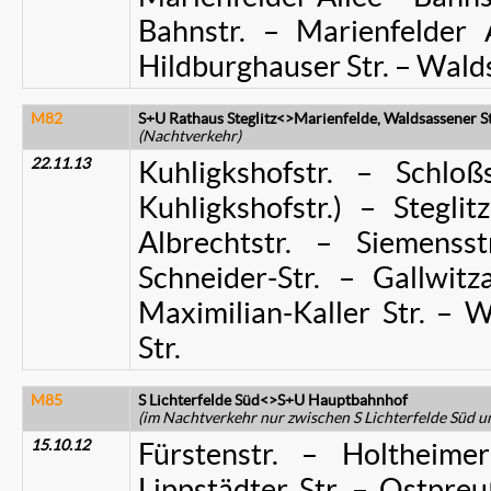
Bahnstr. – Marienfelder A
Hildburghauser Str. – Walds
M82
S+U Rathaus Steglitz<>Marienfelde, Waldsassener St
(Nachtverkehr)
22.11.13
Kuhligkshofstr. – Schloßs
Kuhligkshofstr.) – Stegl
Albrechtstr. – Siemenss
Schneider-Str. – Gallwitz
Maximilian-Kaller Str. –
Str.
M85
S Lichterfelde Süd<>S+U Hauptbahnhof
(im Nachtverkehr nur zwischen S Lichterfelde Süd un
15.10.12
Fürstenstr. – Holthei
Lippstädter Str. – Ostpr