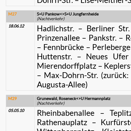
Dohrn-Str. – Lise-Meitner-S
M27
S+U Pankow<>S+U Jungfernheide
(Nachtverkehr)
18.06.12
Hadlichstr. – Berliner Str
Prinzenallee – Pankstr. – R
– Fennbrücke – Perleberger 
Huttenstr. – Neues Ufer 
Mierendorffplatz – Keplerst
– Max-Dohrn-Str. (zurück: 
Augusta-Allee)
M29
Grunewald, Roseneck<>U Hermannplatz
(Nachtverkehr)
05.05.10
Rheinbabenallee – Teplit
Rathenauplatz – Kurfürs