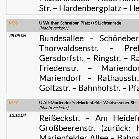
Str. – Hardenbergplatz – He
M76
U Walther-Schreiber-Platz<>S Lichtenrade
(Nachtverkehr)
28.05.06
Bundesallee – Schöneber
Thorwaldsenstr. – Pre
Gersdorfstr. – Ringstr. – R
Friedenstr. – Mariend
Mariendorf – Rathausst
Goltzstr. – Bahnhofstr. – P
M77
U Alt-Mariendorf<>Marienfelde, Waldsassener Str.
(Nachtverkehr)
12.12.04
Reißeckstr. – Am Heidef
Großbeerenstr. (zurück: F
Marienfelder Allee – Bahnst