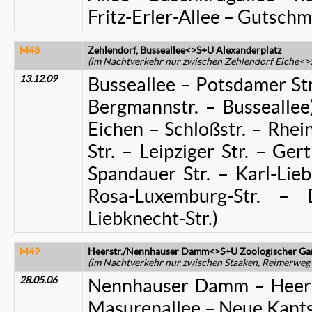
Fritz-Erler-Allee – Gutschmi
M48
Zehlendorf, Busseallee<>S+U Alexanderplatz
(im Nachtverkehr nur zwischen Zehlendorf Eiche<>
13.12.09
Busseallee – Potsdamer Str.
Bergmannstr. – Busseallee)
Eichen – Schloßstr. – Rhei
Str. – Leipziger Str. – G
Spandauer Str. – Karl-Lie
Rosa-Luxemburg-Str. – D
Liebknecht-Str.)
M49
Heerstr./Nennhauser Damm<>S+U Zoologischer Ga
(im Nachtverkehr nur zwischen Staaken, Reimerweg
28.05.06
Nennhauser Damm – Heerst
Masurenallee – Neue Kantst