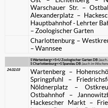
Warschauer Str. – Ostba
Alexanderplatz – Hackesc
Hauptbahnhof - Lehrter Bah
– Zoologischer Garten
Charlottenburg – Westkre
– Wannsee
S Wartenberg<>S+U Zoologischer Garten DB
(auch 
S Charlottenburg<>S Spandau DB
(auch im Wochen
24.02.03
Wartenberg – Hohenschö
Springpfuhl – Friedrich
Nöldnerplatz – Ostkr
Ostbahnhof – Jannowitz
Hackescher Markt – Frie