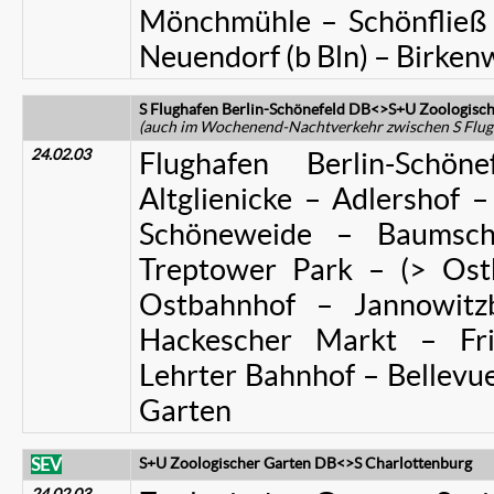
Mönchmühle – Schönfließ 
Neuendorf (b Bln) – Birken
S Flughafen Berlin-Schönefeld DB<>S+U Zoologisc
(auch im Wochenend-Nachtverkehr zwischen S Flug
24.02.03
Flughafen Berlin-Schö
Altglienicke – Adlershof 
Schöneweide – Baumsch
Treptower Park – (> Ost
Ostbahnhof – Jannowitz
Hackescher Markt – Fri
Lehrter Bahnhof – Bellevue
Garten
SEV
S+U Zoologischer Garten DB<>S Charlottenburg