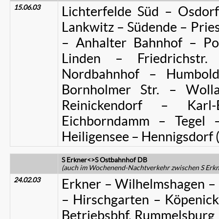
15.06.03
Lichterfelde Süd – Osdorf
Lankwitz – Südende – Pries
– Anhalter Bahnhof – Po
Linden – Friedrichstr
Nordbahnhof – Humbold
Bornholmer Str. – Wolla
Reinickendorf – Karl-B
Eichborndamm – Tegel –
Heiligensee – Hennigsdorf (
S Erkner<>S Ostbahnhof DB
(auch im Wochenend-Nachtverkehr zwischen S Erkn
24.02.03
Erkner – Wilhelmshagen – 
– Hirschgarten – Köpenick
Betriebsbhf. Rummelsburg