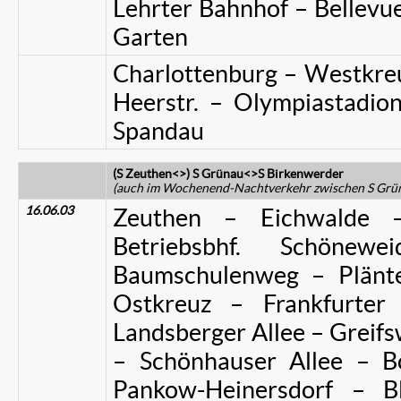
Lehrter Bahnhof – Bellevue
Garten
Charlottenburg – Westkre
Heerstr. – Olympiastadio
Spandau
(S Zeuthen<>) S Grünau<>S Birkenwerder
(auch im Wochenend-Nachtverkehr zwischen S Gr
16.06.03
Zeuthen – Eichwalde 
Betriebsbhf. Schöne
Baumschulenweg – Plänt
Ostkreuz – Frankfurter
Landsberger Allee – Greifsw
– Schönhauser Allee – B
Pankow-Heinersdorf – B