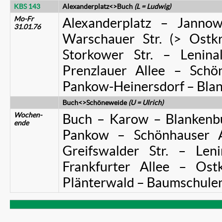
KBS 143
Alexanderplatz<>Buch
(L = Ludwig)
Mo-Fr
Alexanderplatz – Janno
31.01.76
Warschauer Str. (> Ostkr
Storkower Str. – Lenina
Prenzlauer Allee – Sch
Pankow-Heinersdorf – Bla
Buch<>Schöneweide
(U = Ulrich)
Wochen-
Buch – Karow – Blankenb
ende
Pankow – Schönhauser A
Greifswalder Str. – Len
Frankfurter Allee – Os
Plänterwald – Baumschule