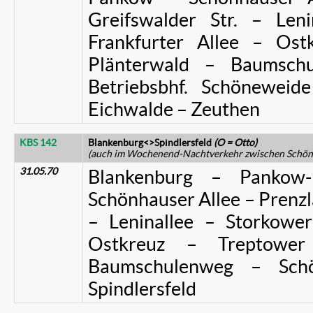
Greifswalder Str. – Len
Frankfurter Allee – Os
Plänterwald – Baumsch
Betriebsbhf. Schönewei
Eichwalde – Zeuthen
KBS 142
Blankenburg<>Spindlersfeld
(O = Otto)
(auch im Wochenend-Nachtverkehr zwischen Schöne
31.05.70
Blankenburg – Pankow
Schönhauser Allee – Prenzla
– Leninallee – Storkower
Ostkreuz – Treptowe
Baumschulenweg – Sch
Spindlersfeld