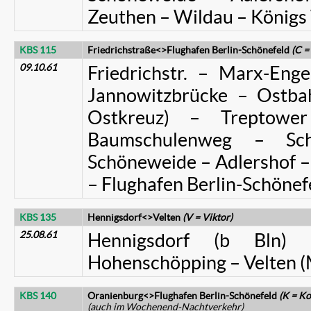
Zeuthen – Wildau – König
KBS 115
Friedrichstraße<>Flughafen Berlin-Schönefeld
(C =
09.10.61
Friedrichstr. – Marx-Enge
Jannowitzbrücke – Ostba
Ostkreuz) – Treptowe
Baumschulenweg – Sch
Schöneweide – Adlershof – 
– Flughafen Berlin-Schönef
KBS 135
Hennigsdorf<>Velten
(V = Viktor)
25.08.61
Hennigsdorf (b Bln)
Hohenschöpping – Velten (
KBS 140
Oranienburg<>Flughafen Berlin-Schönefeld
(K = K
(auch im Wochenend-Nachtverkehr)