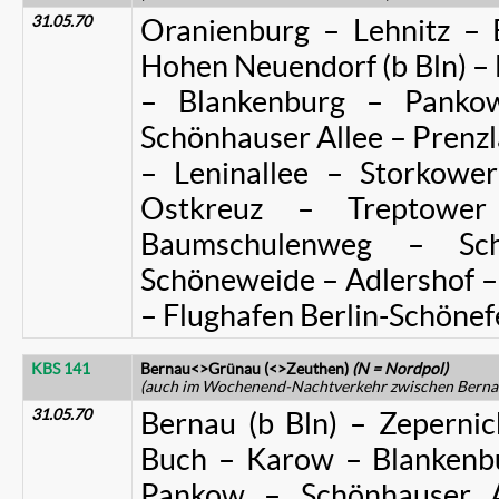
31.05.70
Oranienburg – Lehnitz – 
Hohen Neuendorf (b Bln) – B
– Blankenburg – Panko
Schönhauser Allee – Prenzla
– Leninallee – Storkower
Ostkreuz – Treptowe
Baumschulenweg – Sch
Schöneweide – Adlershof – 
– Flughafen Berlin-Schönef
KBS 141
Bernau<>Grünau (<>Zeuthen)
(N = Nordpol)
(auch im Wochenend-Nachtverkehr zwischen Berna
31.05.70
Bernau (b Bln) – Zepernic
Buch – Karow – Blankenb
Pankow – Schönhauser A