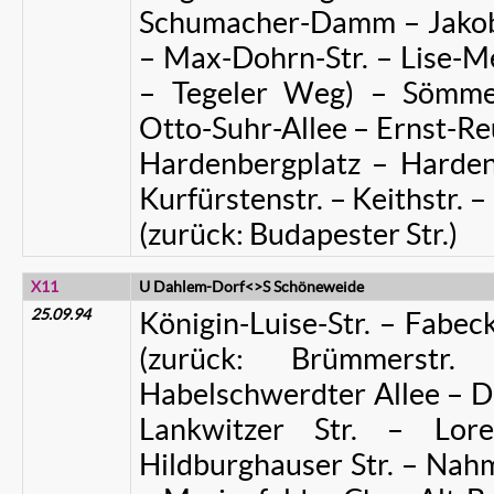
Schumacher-Damm – Jakob-
– Max-Dohrn-Str. – Lise-Mei
– Tegeler Weg) – Sömmeri
Otto-Suhr-Allee – Ernst-Re
Hardenbergplatz – Hardenb
Kurfürstenstr. – Keithstr. 
(zurück: Budapester Str.)
X11
U Dahlem-Dorf<>S Schöneweide
25.09.94
Königin-Luise-Str. – Fabecks
(zurück: Brümmerstr. 
Habelschwerdter Allee – Dr
Lankwitzer Str. – Lore
Hildburghauser Str. – Na