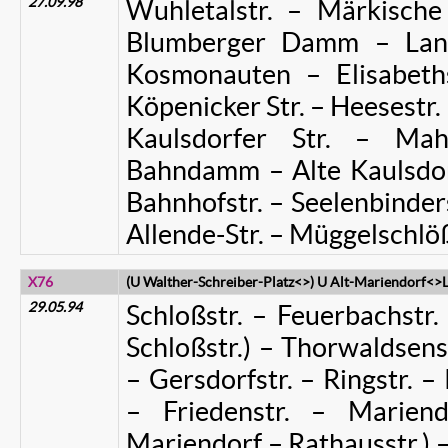
27.09.98
Wuhletalstr. – Märkisch
Blumberger Damm – Land
Kosmonauten – Elisabet
Köpenicker Str. – Heesestr. 
Kaulsdorfer Str. – Mah
Bahndamm – Alte Kaulsdorfe
Bahnhofstr. – Seelenbinders
Allende-Str. – Müggelschl
X76
(U Walther-Schreiber-Platz<>) U Alt-Mariendorf<>L
29.05.94
Schloßstr. – Feuerbachstr.
Schloßstr.) – Thorwaldsenst
– Gersdorfstr. – Ringstr. –
– Friedenstr. – Marien
Mariendorf – Rathausstr.)