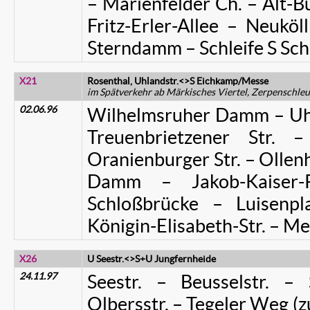
– Marienfelder Ch. – Alt-B
Fritz-Erler-Allee – Neuköl
Sterndamm – Schleife S Sc
X21
Rosenthal, Uhlandstr.<>S Eichkamp/Messe
im Spätverkehr ab Märkisches Viertel, Zerpenschleu
02.06.96
Wilhelmsruher Damm – Uhla
Treuenbrietzener Str.
Oranienburger Str. – Ollen
Damm – Jakob-Kaiser
Schloßbrücke – Luisen
Königin-Elisabeth-Str. – 
X26
U Seestr.<>S+U Jungfernheide
24.11.97
Seestr. – Beusselstr. – 
Olbersstr. – Tegeler Weg (z