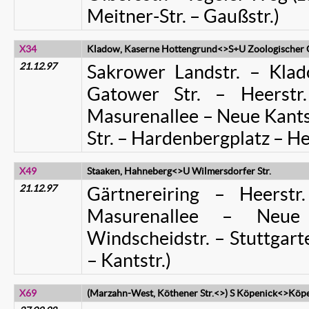
Meitner-Str. – Gaußstr.)
X34
Kladow, Kaserne Hottengrund<>S+U Zoologischer 
21.12.97
Sakrower Landstr. – Kl
Gatower Str. – Heerstr
Masurenallee – Neue Kantst
Str. – Hardenbergplatz – He
X49
Staaken, Hahneberg<>U Wilmersdorfer Str.
21.12.97
Gärtnereiring – Heerstr
Masurenallee – Neue
Windscheidstr. – Stuttgart
– Kantstr.)
X69
(Marzahn-West, Köthener Str.<>) S Köpenick<>Köp