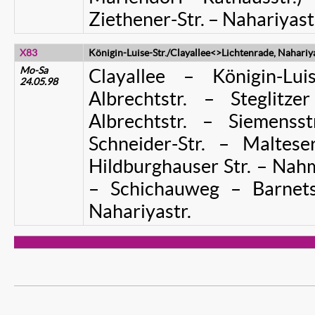
Ziethener-Str. – Nahariyast
X83
Königin-Luise-Str./Clayallee<>Lichtenrade, Nahariy
Mo-Sa
Clayallee – Königin-Lui
24.05.98
Albrechtstr. – Steglit
Albrechtstr. – Siemenss
Schneider-Str. – Malteser
Hildburghauser Str. – Nah
– Schichauweg – Barnetst
Nahariyastr.