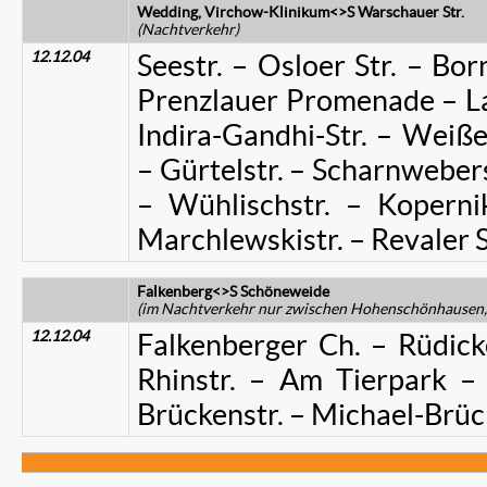
Wedding, Virchow-Klinikum<>S Warschauer Str.
(Nachtverkehr)
12.12.04
Seestr. – Osloer Str. – Bor
Prenzlauer Promenade – Lan
Indira-Gandhi-Str. – Weiß
– Gürtelstr. – Scharnweberst
– Wühlischstr. – Koperni
Marchlewskistr. – Revaler S
Falkenberg<>S Schöneweide
(im Nachtverkehr nur zwischen
Hohenschönhausen, 
12.12.04
Falkenberger Ch. – Rüdick
Rhinstr. – Am Tierpark – 
Brückenstr. – Michael-Brü