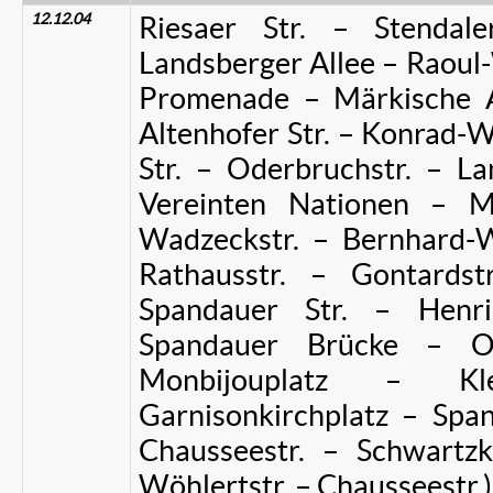
12.12.04
Riesaer Str. – Stendal
Landsberger Allee – Raoul
Promenade – Märkische A
Altenhofer Str. – Konrad-
Str. – Oderbruchstr. – La
Vereinten Nationen – Mo
Wadzeckstr. – Bernhard-W
Rathausstr. – Gontardstr
Spandauer Str. – Henri
Spandauer Brücke – Ora
Monbijouplatz – Kle
Garnisonkirchplatz – Spand
Chausseestr. – Schwartzko
Wöhlertstr. – Chausseestr.)