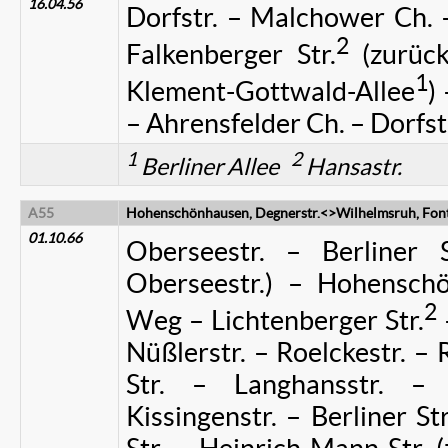
16.04.56
Dorfstr. – Malchower Ch. 
2
Falkenberger Str.
(zurück
1
Klement-Gottwald-Allee
)
– Ahrensfelder Ch. – Dorfst
1
2
Berliner Allee
Hansastr.
A55
Hohenschönhausen, Degnerstr.<>Wilhelmsruh, Font
01.10.66
Oberseestr. – Berliner S
Oberseestr.) – Hohensch
2
Weg – Lichtenberger Str.
Nüßlerstr. – Roelckestr. –
Str. – Langhansstr. –
Kissingenstr. – Berliner St