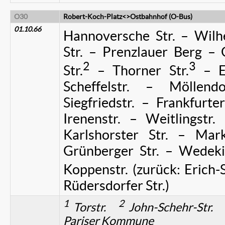
O30
Robert-Koch-Platz<>Ostbahnhof (O-Bus)
01.10.66
Hannoversche Str. – Wilhe
Str. – Prenzlauer Berg – 
2
3
Str.
– Thorner Str.
– Eb
Scheffelstr. – Möllend
Siegfriedstr. – Frankfurte
Irenenstr. – Weitlingstr.
Karlshorster Str. – Mar
Grünberger Str. – Wedekin
Koppenstr. (zurück: Erich-S
Rüdersdorfer Str.)
1
2
Torstr.
John-Schehr-Str
Pariser Kommune