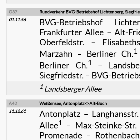
O37
Rundverkehr BVG-Betriebshof Lichtenberg, Siegfried
01.11.56
BVG-Betriebshof Licht
Frankfurter Allee – Alt-Fri
Oberfeldstr. – Elisabet
1
Marzahn – Berliner Ch.
1
Berliner Ch.
– Landsber
Siegfriedstr. – BVG-Betrie
1
Landsberger Allee
A42
Weißensee, Antonplatz<>Alt-Buch
11.12.61
Antonplatz – Langhansstr.
1
Allee
– Max-Steinke-Str.
Promenade – Rothenbachst