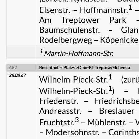
1
Elsenstr. – Hoffmannstr.
–
Am Treptower Park –
Baumschulenstr. – Glanz
Rodelbergweg – Köpenicker
1
Martin-Hoffmann-Str.
A82
Rosenthaler Platz<>Omn-Bf. Treptow/Eichenstr.
28.08.67
1
Wilhelm-Pieck-Str.
(zurü
1
Wilhelm-Pieck-Str.
) – M
Friedenstr. – Friedrichsb
Andreasstr. – Breslaue
3
Fruchtstr.
– Mühlenstr. – W
– Modersohnstr. – Corinth