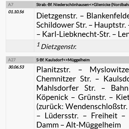
A7
Strab.-Bf. Niederschönhausen<>Glienicke (Nordbah
01.10.56
Dietzgenstr. – Blankenfelde
Schildower Str. – Hauptstr. 
– Karl-Liebknecht-Str. – Len
1
Dietzgenstr.
A27
S-Bf. Kaulsdorf
<>Müggelheim
30.06.53
Planitzstr. – Myslowitz
Chemnitzer Str. – Kaulsdo
Mahlsdorfer Str. – Bahnh
Köpenick – Grünstr. – Kiet
(zurück: Wendenschloßstr. 
– Lüdersstr. – Freiheit –
Damm – Alt-Müggelheim