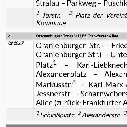
Stralau – Parkweg – Puschki
1
2
Torstr.
Platz der Verei
Kommune
∆
Oranienburger Tor<>S+U-Bf. Frankfurter Allee
02.10.67
Oranienburger Str. – Friedr
Oranienburger Str.) – Unt
1
Platz
– Karl-Liebknech
Alexanderplatz – Alexan
3
Markusstr.
– Karl-Marx-A
Jessnerstr. – Scharnweberst
Allee (zurück: Frankfurter A
1
2
3
Schloßplatz
Alexanderstr.