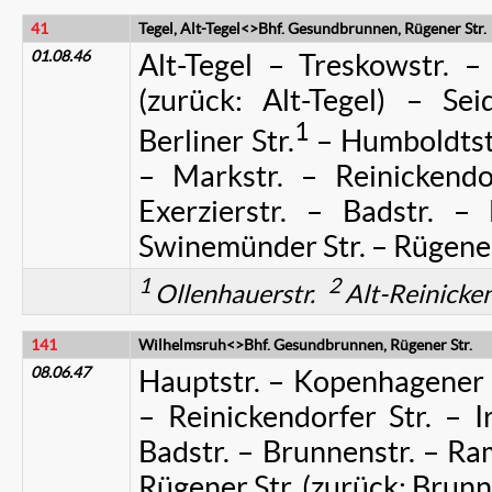
41
Tegel, Alt-Tegel<>Bhf. Gesundbrunnen, Rügener Str.
01.08.46
Alt-Tegel – Treskowstr. – 
(zurück: Alt-Tegel) – Sei
1
Berliner Str.
– Humboldtstr
– Markstr. – Reinickendor
Exerzierstr. – Badstr. –
Swinemünder Str. – Rügener 
1
2
Ollenhauerstr.
Alt-Reinicke
141
Wilhelmsruh<>Bhf. Gesundbrunnen, Rügener Str.
08.06.47
Hauptstr. – Kopenhagener S
– Reinickendorfer Str. – Ir
Badstr. – Brunnenstr. – Ra
Rügener Str. (zurück: Brunn