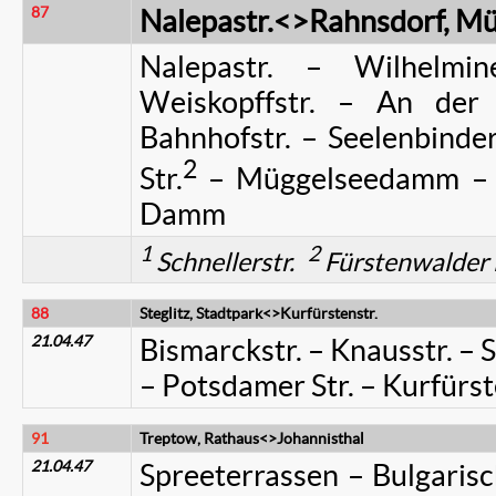
87
Nalepastr.<>Rahnsdorf, M
Nalepastr. – Wilhelmin
Weiskopffstr. – An der
Bahnhofstr. – Seelenbinders
2
Str.
– Müggelseedamm – B
Damm
1
2
Schnellerstr.
Fürstenwalde
88
Steglitz, Stadtpark<>Kurfürstenstr.
21.04.47
Bismarckstr. – Knausstr. – S
– Potsdamer Str. – Kurfürst
91
Treptow, Rathaus<>Johannisthal
21.04.47
Spreeterrassen – Bulgarisc