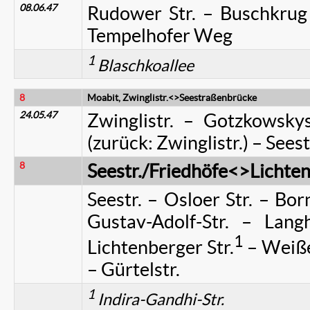
08.06.47
Rudower Str. – Buschkru
Tempelhofer Weg
1
Blaschkoallee
8
Moabit, Zwinglistr.<>Seestraßenbrücke
24.05.47
Zwinglistr. – Gotzkowskys
(zurück: Zwinglistr.) – Seest
8
Seestr./Friedhöfe<>Lichten
Seestr. – Osloer Str. – Bor
Gustav-Adolf-Str. – Lang
1
Lichtenberger Str.
– Weiße
– Gürtelstr.
1
Indira-Gandhi-Str.