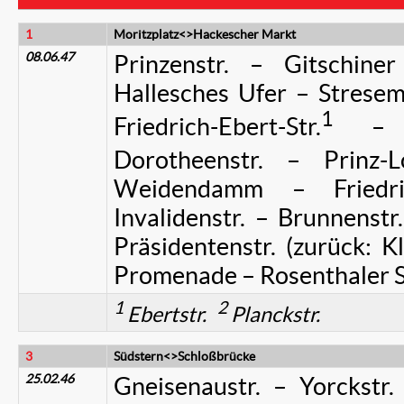
1
Moritzplatz<>Hackescher Markt
08.06.47
Prinzenstr. – Gitschine
Hallesches Ufer – Stresem
1
Friedrich-Ebert-Str.
– B
Dorotheenstr. – Prinz-Lo
Weidendamm – Friedri
Invalidenstr. – Brunnenstr
Präsidentenstr. (zurück: K
Promenade – Rosenthaler St
1
2
Ebertstr.
Planckstr.
3
Südstern<>Schloßbrücke
25.02.46
Gneisenaustr. – Yorckstr.