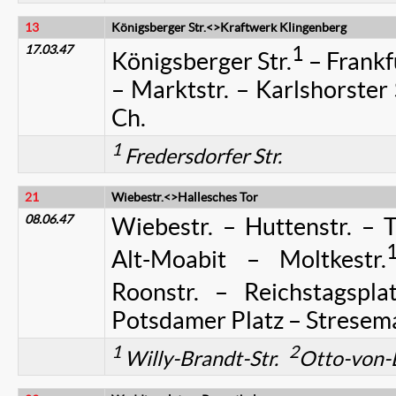
13
Königsberger Str.<>Kraftwerk Klingenberg
17.03.47
1
Königsberger Str.
– Frankf
– Marktstr. – Karlshorster 
Ch.
1
Fredersdorfer Str.
21
Wiebestr.<>Hallesches Tor
08.06.47
Wiebestr. – Huttenstr. – 
Alt-Moabit – Moltkestr.
Roonstr. – Reichstagsplat
Potsdamer Platz – Stresema
1
2
Willy-Brandt-Str.
Otto-von-