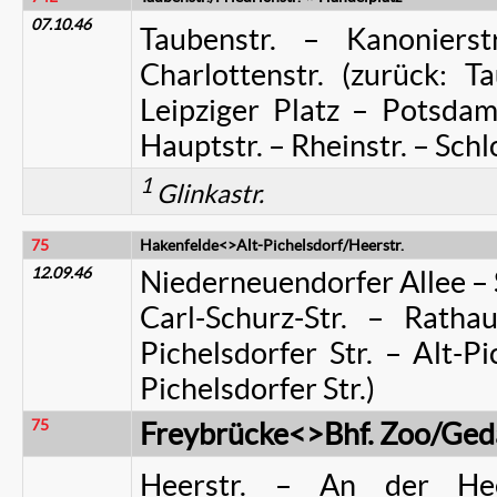
07.10.46
Taubenstr. – Kanonierstr
Charlottenstr. (zurück: Ta
Leipziger Platz – Potsdam
Hauptstr. – Rheinstr. – Sc
1
Glinkastr.
75
Hakenfelde<>Alt-Pichelsdorf/Heerstr.
12.09.46
Niederneuendorfer Allee – S
Carl-Schurz-Str. – Ratha
Pichelsdorfer Str. – Alt-Pi
Pichelsdorfer Str.)
75
Freybrücke<>Bhf. Zoo/Ged
Heerstr. – An der Hee