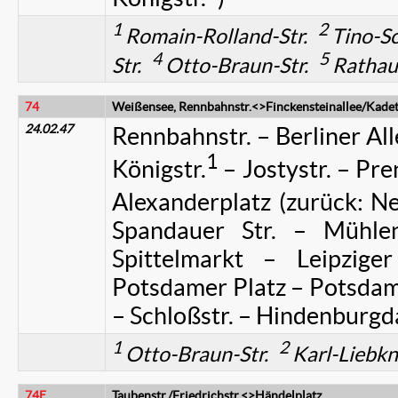
1
2
Romain-Rolland-Str.
Tino-Sc
4
5
Str.
Otto-Braun-Str.
Rathaus
74
Weißensee, Rennbahnstr.<>Finckensteinallee/Kade
24.02.47
Rennbahnstr. – Berliner All
1
Königstr.
– Jostystr. – Pre
Alexanderplatz (zurück: Ne
Spandauer Str. – Mühle
Spittelmarkt – Leipzige
Potsdamer Platz – Potsdamer
– Schloßstr. – Hindenburg
1
2
Otto-Braun-Str.
Karl-Liebkn
74E
Taubenstr./Friedrichstr.<>Händelplatz