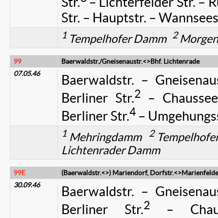
Str.
– Lichterfelder Str. –
Str. – Hauptstr. – Wannsees
1
2
Tempelhofer Damm
Morgen
99
Baerwaldstr./Gneisenaustr.<>Bhf. Lichtenrade
07.05.46
Baerwaldstr. – Gneisenaus
2
Berliner Str.
– Chaussees
4
Berliner Str.
– Umgehungss
1
2
Mehringdamm
Tempelhof
Lichtenrader Damm
99E
(Baerwaldstr.<>) Mariendorf, Dorfstr.<>Marienfelde
30.09.46
Baerwaldstr. – Gneisenaus
2
Berliner Str.
– Chauss