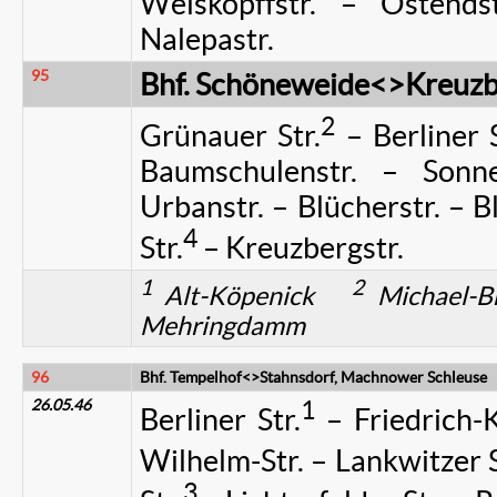
Weiskopffstr. – Ostends
Nalepastr.
95
Bhf. Schöneweide<>Kreuzb
2
Grünauer Str.
– Berliner S
Baumschulenstr. – Sonn
Urbanstr. – Blücherstr. – 
4
Str.
– Kreuzbergstr.
1
2
Alt-Köpenick
Michael-B
Mehringdamm
96
Bhf. Tempelhof<>Stahnsdorf, Machnower Schleuse
26.05.46
1
Berliner Str.
– Friedrich-Ka
Wilhelm-Str. – Lankwitzer S
3