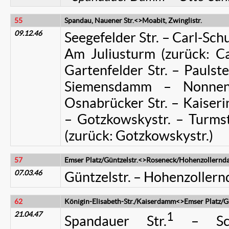
55
Spandau, Nauener Str.<>Moabit, Zwinglistr.
09.12.46
Seegefelder Str. – Carl-Schu
Am Juliusturm (zurück: Ca
Gartenfelder Str. – Pauls
Siemensdamm – Nonne
Osnabrücker Str. – Kaiseri
– Gotzkowskystr. – Turmstr
(zurück: Gotzkowskystr.)
57
Emser Platz/Güntzelstr.<>Roseneck/Hohenzollern
07.03.46
Güntzelstr. – Hohenzolle
62
Königin-Elisabeth-Str./Kaiserdamm<>Emser Platz/Gü
21.04.47
1
Spandauer Str.
– Schl