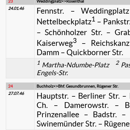
23
Weddingplatz<>Rosenthal
24.01.46
Fennstr. – Weddingplatz
1
Nettelbeckplatz
– Pankstr.
– Schönholzer Str. – Gra
3
Kaiserweg
– Reichskanz
Damm – Quickborner Str.
1
2
Martha-Ndumbe-Platz
Pas
Engels-Str.
24
Buchholz<>Bhf. Gesundbrunnen, Rügener Str.
27.07.46
Hauptstr. – Berliner Str. –
Ch. – Damerowstr. – Br
Prinzenallee – Badstr. –
Swinemünder Str. – Rügener 