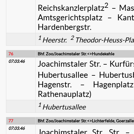
2
Reichskanzlerplatz
– Masu
Amtsgerichtsplatz – Kant
Hardenbergstr.
1
2
Heerstr.
Theodor-Heuss-Pla
76
Bhf. Zoo/Joachimstaler Str.<>Hundekehle
07.03.46
Joachimstaler Str. – Kurf
Hubertusallee – Hubertusb
Hagenstr. – Hagenplatz
Rathenauplatz)
1
Hubertusallee
77
Bhf. Zoo/Joachimstaler Str.<>Lichterfelde, Goerzalle
07.03.46
Joachimstaler Str. Str. – 