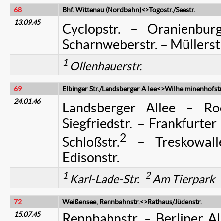
68
Bhf. Wittenau (Nordbahn)<>Togostr./Seestr.
13.09.45
Cyclopstr. – Oranienburg
Scharnweberstr. – Müllerstr.
1
Ollenhauerstr.
69
Elbinger Str./Landsberger Allee<>Wilhelminenhofstr
24.01.46
Landsberger Allee – Roe
Siegfriedstr. – Frankfurter
2
Schloßstr.
– Treskowalle
Edisonstr.
1
2
Karl-Lade-Str.
Am Tierpark
72
Weißensee, Rennbahnstr.<>Rathaus/Jüdenstr.
15.07.45
Rennbahnstr. – Berliner Al