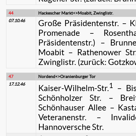
44
Hackescher Markt<>Moabit, Zwinglistr.
07.10.46
Große Präsidentenstr. – K
Promenade – Rosentha
Präsidentenstr.) – Brunne
Moabit – Rathenower Str.
Zwinglistr. (zurück: Gotzko
47
Nordend<>Oranienburger Tor
17.12.46
1
Kaiser-Wilhelm-Str.
– Bis
Schönholzer Str. – Brei
Schönhauser Allee – Kasta
Veteranenstr. – Invali
Hannoversche Str.