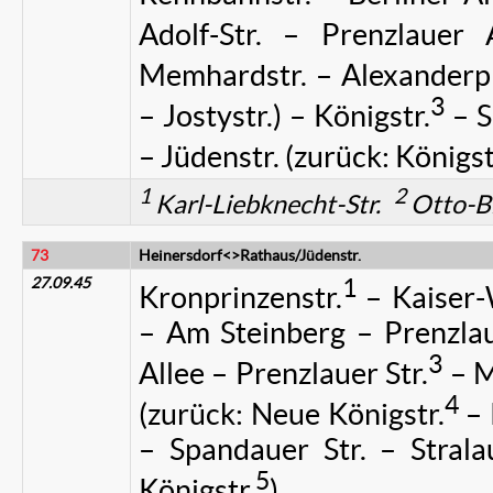
Adolf-Str. – Prenzlauer 
Memhardstr. – Alexanderpl
3
– Jostystr.) – Königstr.
– S
– Jüdenstr. (zurück: Königst
1
2
Karl-Liebknecht-Str.
Otto-B
73
Heinersdorf<>Rathaus/Jüdenstr.
27.09.45
1
Kronprinzenstr.
– Kaiser-
– Am Steinberg – Prenzla
3
Allee – Prenzlauer Str.
– M
4
(zurück: Neue Königstr.
– 
– Spandauer Str. – Stralau
5
Königstr.
)