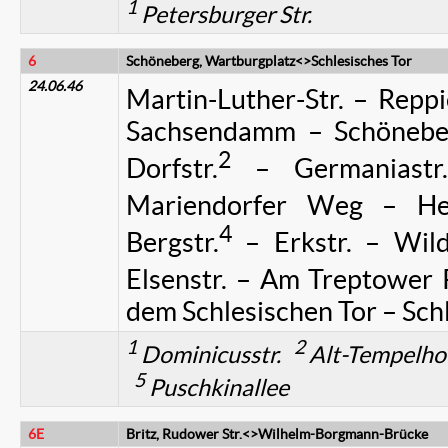
1
Petersburger Str.
6
Schöneberg, Wartburgplatz<>Schlesisches Tor
24.06.46
Martin-Luther-Str. – Reppi
Sachsendamm – Schöneberg
2
Dorfstr.
– Germaniastr. 
Mariendorfer Weg – Her
4
Bergstr.
– Erkstr. – Wild
Elsenstr. – Am Treptower 
dem Schlesischen Tor – Schl
1
2
Dominicusstr.
Alt-Tempelh
5
Puschkinallee
6E
Britz, Rudower Str.<>Wilhelm-Borgmann-Brücke