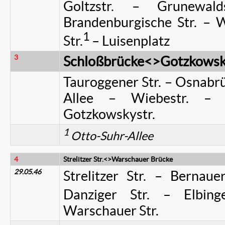
Goltzstr. – Grunewal
Brandenburgische Str. – W
1
Str.
– Luisenplatz
3
Schloßbrücke<>Gotzkowsky
Tauroggener Str. – Osnabrü
Allee – Wiebestr. – 
Gotzkowskystr.
1
Otto-Suhr-Allee
4
Strelitzer Str.<>Warschauer Brücke
29.05.46
Strelitzer Str. – Bernaue
Danziger Str. – Elbinge
Warschauer Str.