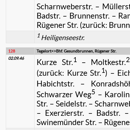
Scharnweberstr. – Müllerstr
Badstr. – Brunnenstr. – Ra
Rügener Str. (zurück: Brunn
1
Heiligenseestr.
128
Tegelort<>Bhf. Gesundbrunnen, Rügener Str.
02.09.46
1
2
Kurze Str.
– Moltkestr.
1
(zurück: Kurze Str.
) – Eic
Habichtstr. – Konradshö
5
Schwarzer Weg
– Karoline
Str. – Seidelstr. – Scharnweb
– Exerzierstr. – Badstr. 
Swinemünder Str. – Rügener 