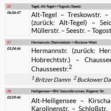
25
Tegel, Alt-Tegel<>Togostr./Seestr.
06.06.47
Alt-Tegel – Treskowstr. – 
(zurück: Alt-Tegel) – Sei
Müllerstr. – Seestr. – Togost
27
Hermannstr./Steinmetzstr.<>Buckow-West
01.04.46
Hermannstr. (zurück: He
Hobrechtstr.) – Chaussee
2
Chausseestr.
1
2
Britzer Damm
Buckower D
28
Heiligensee<>Bhf. Gesundbrunnen, Rügener Str.
02.09.46
Alt-Heiligensee – Kirscha
Karolinenstr. – Schloßstr. 