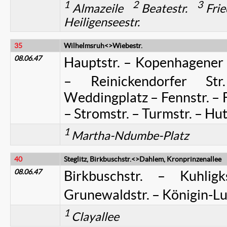
1
2
3
Almazeile
Beatestr.
Frie
Heiligenseestr.
35
Wilhelmsruh<>Wiebestr.
08.06.47
Hauptstr. – Kopenhagener S
– Reinickendorfer Str
Weddingplatz – Fennstr. – 
– Stromstr. – Turmstr. – Hut
1
Martha-Ndumbe-Platz
40
Steglitz, Birkbuschstr.<>Dahlem, Kronprinzenallee
08.06.47
Birkbuschstr. – Kuhligk
Grunewaldstr. – Königin-Lu
1
Clayallee