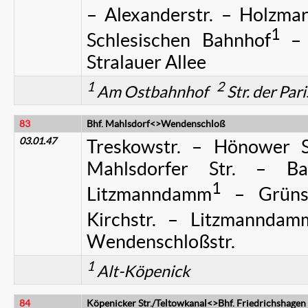
– Alexanderstr. – Holzmar
1
Schlesischen Bahnhof
– F
Stralauer Allee
1
2
Am Ostbahnhof
Str. der Pa
83
Bhf. Mahlsdorf<>Wendenschloß
03.01.47
Treskowstr. – Hönower 
Mahlsdorfer Str. – Ba
1
Litzmanndamm
– Grünstr
Kirchstr. – Litzmanndam
Wendenschloßstr.
1
Alt-Köpenick
84
Köpenicker Str./Teltowkanal<>Bhf. Friedrichshagen