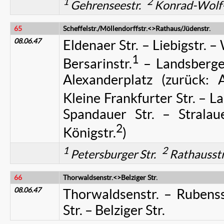
1
2
Gehrenseestr.
Konrad-Wolf
65
Scheffelstr./Möllendorffstr.<>Rathaus/Jüdenstr.
08.06.47
Eldenaer Str. – Liebigstr. 
1
Bersarinstr.
– Landsberger
Alexanderplatz (zurück: A
Kleine Frankfurter Str. – La
Spandauer Str. – Stralaue
2
Königstr.
)
1
2
Petersburger Str.
Rathausstr
66
Thorwaldsenstr.<>Belziger Str.
08.06.47
Thorwaldsenstr. – Rubenss
Str. – Belziger Str.