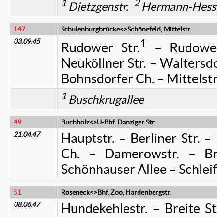
1
2
Dietzgenstr.
Hermann-Hesse
147
Schulenburgbrücke<>Schönefeld, Mittelstr.
03.09.45
1
Rudower Str.
– Rudower
Neuköllner Str. – Waltersdo
Bohnsdorfer Ch. – Mittelstr
1
Buschkrugallee
49
Buchholz<>U-Bhf. Danziger Str.
21.04.47
Hauptstr. – Berliner Str. –
Ch. – Damerowstr. – Bre
Schönhauser Allee – Schlei
51
Roseneck<>Bhf. Zoo, Hardenbergstr.
08.06.47
Hundekehlestr. – Breite St