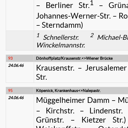
1
– Berliner Str.
– Grünau
Johannes-Werner-Str. – Ro
– Sterndamm)
1
2
Schnellerstr.
Michael-B
Winckelmannstr.
93
Dönhoffplatz/Krausenstr.<>Wiener Brücke
24.06.46
Krausenstr. – Jerusalemer
Str.
95
Köpenick, Krankenhaus<>Nalepastr.
24.06.46
Müggelheimer Damm – Mügge
– Kirchstr. – Lindenstr
Grünstr. – Kietzer St