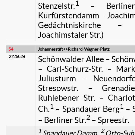
1
Stenzelstr.
– Berliner
Kurfürstendamm – Joachimst
Gedächtniskirche – H
Joachimstaler Str.)
54
Johannesstift<>Richard-Wagner-Platz
27.06.46
Schönwalder Allee – Schönw
– Carl-Schurz-Str. – Mark
Juliusturm – Neuendorfe
Stresowstr. – Grenadi
Ruhlebener Str. – Charlo
1
1
Ch.
– Spandauer Berg
– S
2
– Berliner Str.
– Spreestr.
1
2
Spandauer Damm
Otto-Suhr