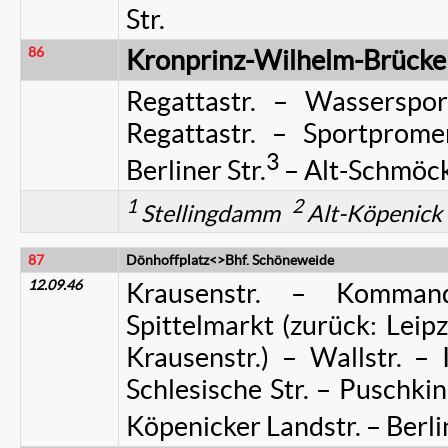
Str.
86
Kronprinz-Wilhelm-Brück
Regattastr. – Wasserspo
Regattastr. – Sportprom
3
Berliner Str.
– Alt-Schmöc
1
2
Stellingdamm
Alt-Köpenic
87
Dönhoffplatz<>Bhf. Schöneweide
12.09.46
Krausenstr. – Kommand
Spittelmarkt (zurück: Leipz
Krausenstr.) – Wallstr. – 
Schlesische Str. – Puschki
Köpenicker Landstr. – Berlin