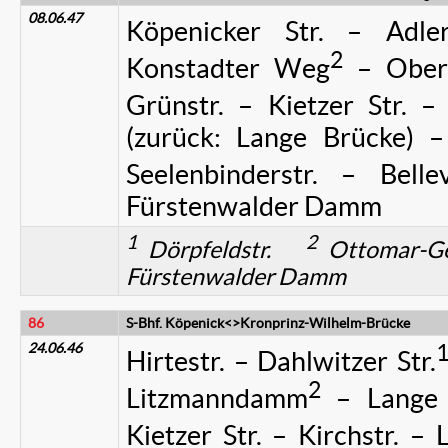
08.06.47
Köpenicker Str. – Adler
2
Konstadter Weg
– Obers
Grünstr. – Kietzer Str. 
(zurück: Lange Brücke) –
Seelenbinderstr. – Belle
Fürstenwalder Damm
1
2
Dörpfeldstr.
Ottomar-G
Fürstenwalder Damm
86
S-Bhf. Köpenick<>Kronprinz-Wilhelm-Brücke
24.06.46
Hirtestr. – Dahlwitzer Str.
2
Litzmanndamm
– Lange B
Kietzer Str. – Kirchstr. 