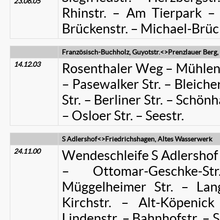
23.06.05
Rhinstr. – Am Tierpark – 
Brückenstr. – Michael-Brü
Französisch-Buchholz, Guyotstr.<>Prenzlauer Berg,
14.12.03
Rosenthaler Weg – Mühlenstr
– Pasewalker Str. – Bleicher
Str. – Berliner Str. – Schön
– Osloer Str. – Seestr.
S Adlershof<>Friedrichshagen, Altes Wasserwerk
24.11.00
Wendeschleife S Adlershof 
– Ottomar-Geschke-S
Müggelheimer Str. – Lan
Kirchstr. – Alt-Köpenic
Lindenstr. – Bahnhofstr. – S