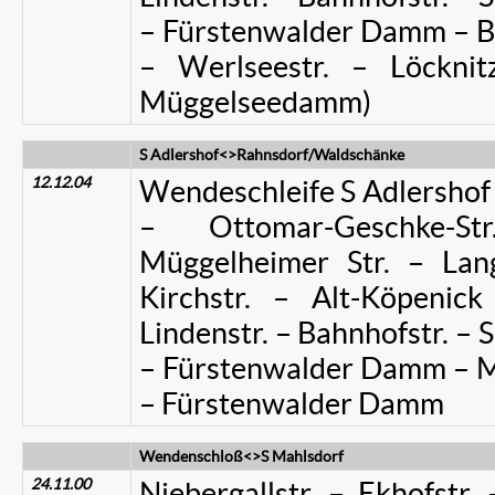
– Fürstenwalder Damm – B
– Werlseestr. – Löcknitz
Müggelseedamm)
S Adlershof<>Rahnsdorf/Waldschänke
12.12.04
Wendeschleife S Adlershof 
– Ottomar-Geschke-S
Müggelheimer Str. – Lan
Kirchstr. – Alt-Köpenic
Lindenstr. – Bahnhofstr. – S
– Fürstenwalder Damm – M
– Fürstenwalder Damm
Wendenschloß<>S Mahlsdorf
24.11.00
Niebergallstr. – Ekhofstr.