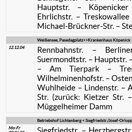
Hauptstr. – Köpenick
Ehrlichstr. – Treskowallee
Michael-Brückner-Str. – S
Weißensee, Pasedagplatz<>Krankenhaus Köpenick
12.12.04
Rennbahnstr. – Berlin
Suermondtstr. – Hauptstr. –
– Am Tierpark – Tres
Wilhelminenhofstr. – Ostend
Wuhlheide – Lindenstr. – 
Str. (zurück: Kietzer Str. 
Müggelheimer Damm
Betriebshof Lichtenberg < Siegfriedstr./Josef-Orlo
Mo-Fr
Siegfriedstr. – Herzbergst