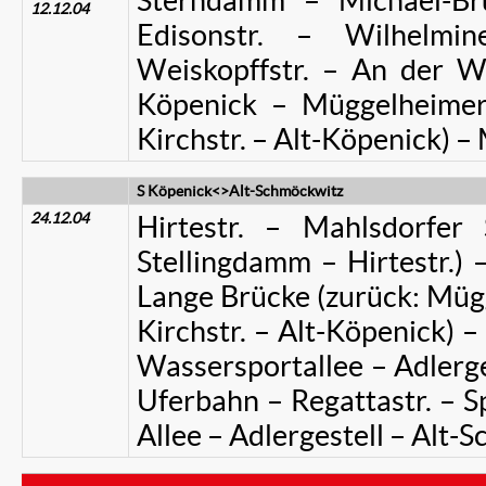
Sterndamm – Michael-Brü
12.12.04
Edisonstr. – Wilhelmin
Weiskopffstr. – An der Wu
Köpenick – Müggelheimer S
Kirchstr. – Alt-Köpenick)
S Köpenick<>Alt-Schmöckwitz
24.12.04
Hirtestr. – Mahlsdorfer 
Stellingdamm – Hirtestr.) 
Lange Brücke (zurück: Mügge
Kirchstr. – Alt-Köpenick) –
Wassersportallee – Adlerge
Uferbahn – Regattastr. – 
Allee – Adlergestell – Alt-