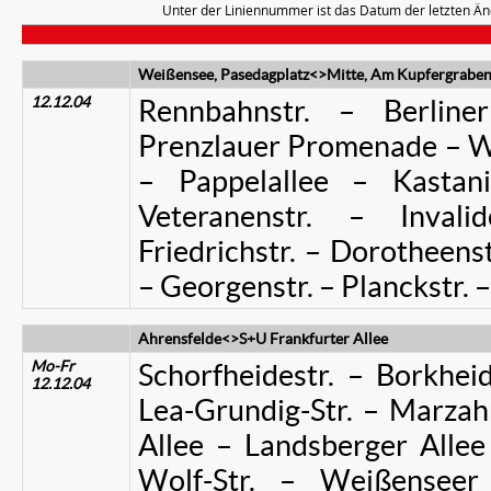
Unter der Liniennummer ist das Datum der letzten Än
Weißensee, Pasedagplatz<>Mitte, Am Kupfergrabe
12.12.04
Rennbahnstr. – Berline
Prenzlauer Promenade – Wis
– Pappelallee – Kastani
Veteranenstr. – Invali
Friedrichstr. – Dorotheens
– Georgenstr. – Planckstr. 
Ahrensfelde<>S+U Frankfurter Allee
Mo-Fr
Schorfheidestr. – Borkhei
12.12.04
Lea-Grundig-Str. – Marza
Allee – Landsberger Allee
Wolf-Str. – Weißenseer